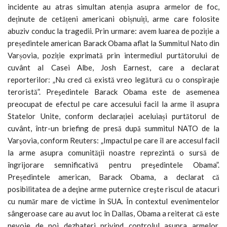
incidente au atras simultan atenția asupra armelor de foc,
deținute de cetățeni americani obișnuiți, arme care folosite
abuziv conduc la tragedii. Prin urmare: avem luarea de poziție a
președintele american Barack Obama aflat la Summitul Nato din
Varșovia, poziție exprimată prin intermediul purtătorului de
cuvânt al Casei Albe, Josh Earnest, care a declarat
reporterilor: „Nu cred că există vreo legătură cu o conspiraţie
teroristă”. Preşedintele Barack Obama este de asemenea
preocupat de efectul pe care accesului facil la arme îl asupra
Statelor Unite, conform declarației aceluiași purtătorul de
cuvânt, într-un briefing de presă după summitul NATO de la
Varşovia, conform Reuters: „Impactul pe care îl are accesul facil
la arme asupra comunităţii noastre reprezintă o sursă de
îngrijorare semnificativă pentru preşedintele Obama”.
Președintele american, Barack Obama, a declarat că
posibilitatea de a deţine arme puternice creşte riscul de atacuri
cu număr mare de victime în SUA. În contextul evenimentelor
sângeroase care au avut loc în Dallas, Obama a reiterat că este
nevoie de noi dezbateri privind controlul asupra armelor,