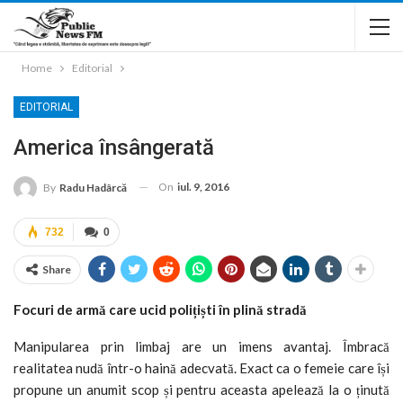
Home
Editorial
EDITORIAL
America însângerată
On
iul. 9, 2016
By
Radu Hadârcă
732
0
Share
Focuri de armă care ucid polițiști în plină stradă
Manipularea prin limbaj are un imens avantaj. Îmbracă
realitatea nudă într-o haină adecvată. Exact ca o femeie care își
propune un anumit scop și pentru aceasta apelează la o ținută