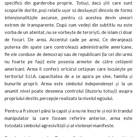
specifică din garderoba proprie. Totuși, dacă știi care sunt
scopurile dorite, poți relativ ușor să deslușești dincolo de formă
intenționalitățile ascunse, pentru că acestea devin uneori
extrem de transparente. După cum vedeți din subtitlu nu este
vorba de un atentat, nu se vorbește de teroriști, de islam ci doar
de focuri. De armă. Accentul cade pe armă. Ce deranjează
puterea din spate care controlează administrațiile americane,
fie ele conduse de democrați sau de republicani (la cei din urmă
nu foarte pe față) este posesia armelor de către cetățenii
americani. Arma îi conferă oricărui cetățean care locuiește pe
teritoriul S.U.A. capacitatea de a se apăra pe sine, familia și
bunurile proprii. Arma este simbolul independenței și la un
anumit nivel poate desemna controlul (iluzoriu totuși) asupra
propriului destin, percepție realizată la nivelul egoului.
Pentru a fi sinceri până la capăt și a nu ne înscrie și noi în trandul
manipulator la care făceam referire anterior, arma este
totodată simbolul agresivității și al violenței manifeste.