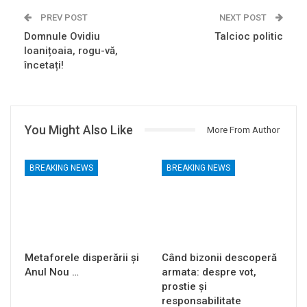
PREV POST
NEXT POST
Domnule Ovidiu
Talcioc politic
Ioanițoaia, rogu-vă,
încetați!
You Might Also Like
More From Author
BREAKING NEWS
BREAKING NEWS
Metaforele disperării și
Când bizonii descoperă
Anul Nou …
armata: despre vot,
prostie și
responsabilitate