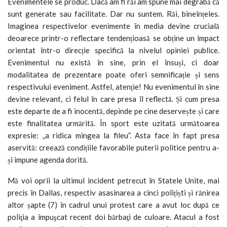
Evenimentele se produc. Dacă am fi răi am spune mai degrabă că
sunt generate sau facilitate. Dar nu suntem. Răi, bineînțeles.
Imaginea respectivelor evenimente în media devine crucială
deoarece printr-o reflectare tendențioasă se obține un impact
orientat într-o direcție specifică la nivelul opiniei publice.
Evenimentul nu există în sine, prin el însuși, ci doar
modalitatea de prezentare poate oferi semnificație și sens
respectivului eveniment. Astfel, atenție! Nu evenimentul în sine
devine relevant, ci felul în care presa îl reflectă. Și cum presa
este departe de a fi inocentă, depinde pe cine deservește și care
este finalitatea urmărită. În sport este uzitată următoarea
expresie: „a ridica mingea la fileu”. Asta face în fapt presa
aservită: creează condițiile favorabile puterii politice pentru a-
și impune agenda dorită.
Mă voi oprii la ultimul incident petrecut în Statele Unite, mai
precis în Dallas, respectiv asasinarea a cinci polițiști și rănirea
altor șapte (7) în cadrul unui protest care a avut loc după ce
poliţia a împuşcat recent doi bărbaţi de culoare. Atacul a fost