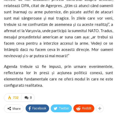
relatează DPA, citat de Agerpres. „Ştim că atunci când oamenii
sunt înarmaţi cu arme puternice, din păcate astfel de atacuri
sunt mai sângeroase şi mai tragice. În zilele care vor veni,
trebuie să ne confruntăm de asemenea şi cu aceste realităţi”, a
afirmat el la Varşovia, unde participă la summitul NATO. Tradus,
mesajul președintelui american ar suna cam așa: „ar trebui să
facem ceva pentru a interzice accesul la arme. Vedeți ce se
întâmplă dacă nu facem ceva în această direcție. Mor oameni
nevinovați și s-ar putea să mai moară!”
Agenda trebuie să fie impusă, prin urmare evenimentele,
reflectarea lor în presă și acțiunea politică conexă, sunt
elementele fundamentale care ne oferă modul în care ne este
configurată realitatea.
732
0
Share
Facebook
Twitter
ReddIt