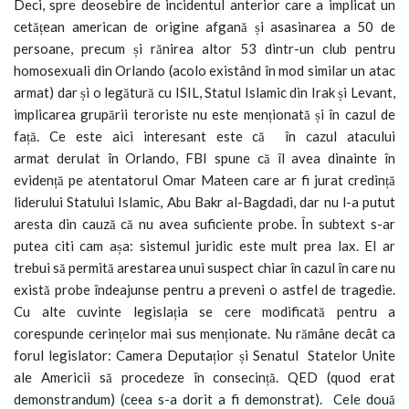
Deci, spre deosebire de incidentul anterior care a implicat un
cetățean american de origine afgană și asasinarea a 50 de
persoane, precum și rănirea altor 53 dintr-un club pentru
homosexuali din Orlando (acolo existând în mod similar un atac
armat) dar și o legătură cu ISIL, Statul Islamic din Irak și Levant,
implicarea grupării teroriste nu este menționată și în cazul de
față. Ce este aici interesant este că în cazul atacului
armat derulat în Orlando, FBI spune că îl avea dinainte în
evidență pe atentatorul Omar Mateen care ar fi jurat credință
liderului Statului Islamic, Abu Bakr al-Bagdadi, dar nu l-a putut
aresta din cauză că nu avea suficiente probe. În subtext s-ar
putea citi cam așa: sistemul juridic este mult prea lax. El ar
trebui să permită arestarea unui suspect chiar în cazul în care nu
există probe îndeajunse pentru a preveni o astfel de tragedie.
Cu alte cuvinte legislația se cere modificată pentru a
corespunde cerințelor mai sus menționate. Nu rămâne decât ca
forul legislator: Camera Deputațior și Senatul Statelor Unite
ale Americii să procedeze în consecință. QED (quod erat
demonstrandum) (ceea s-a dorit a fi demonstrat). Cele două