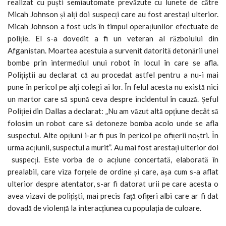
realizat cu puști semiautomate prevăzute cu lunete de către
Micah Johnson și alți doi suspecți care au fost arestați ulterior.
Micah Johnson a fost ucis în timpul operațiunilor efectuate de
poliție. El s-a dovedit a fi un veteran al războiului din
Afganistan. Moartea acestuia a survenit datorită detonării unei
bombe prin intermediul unui robot în locul în care se afla.
Polițiștii au declarat că au procedat astfel pentru a nu-i mai
pune în pericol pe alți colegi ai lor. În felul acesta nu există nici
un martor care să spună ceva despre incidentul în cauză. Șeful
Poliției din Dallas a declarat: „Nu am văzut altă opțiune decât să
folosim un robot care să detoneze bomba acolo unde se afla
suspectul. Alte opțiuni i-ar fi pus în pericol pe ofițerii noștri. În
urma acțiunii, suspectul a murit”. Au mai fost arestați ulterior doi
suspecți. Este vorba de o acțiune concertată, elaborată în
prealabil, care viza forțele de ordine și care, așa cum s-a aflat
ulterior despre atentator, s-ar fi datorat urii pe care acesta o
avea vizavi de polițiști, mai precis față ofițeri albi care ar fi dat
dovadă de violență la interacțiunea cu populația de culoare.