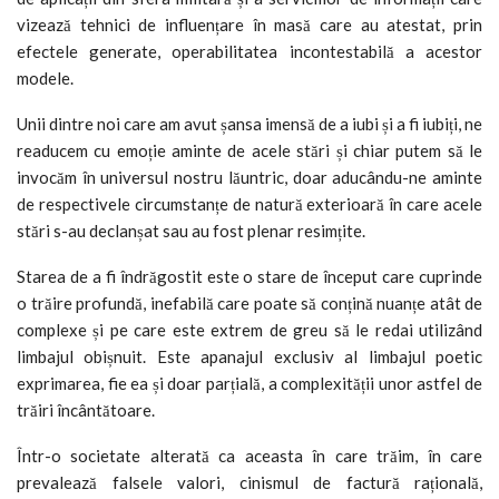
vizează tehnici de influențare în masă care au atestat, prin
efectele generate, operabilitatea incontestabilă a acestor
modele.
Unii dintre noi care am avut șansa imensă de a iubi și a fi iubiți, ne
readucem cu emoție aminte de acele stări și chiar putem să le
invocăm în universul nostru lăuntric, doar aducându-ne aminte
de respectivele circumstanțe de natură exterioară în care acele
stări s-au declanșat sau au fost plenar resimțite.
Starea de a fi îndrăgostit este o stare de început care cuprinde
o trăire profundă, inefabilă care poate să conțină nuanțe atât de
complexe și pe care este extrem de greu să le redai utilizând
limbajul obișnuit. Este apanajul exclusiv al limbajul poetic
exprimarea, fie ea și doar parțială, a complexității unor astfel de
trăiri încântătoare.
Într-o societate alterată ca aceasta în care trăim, în care
prevalează falsele valori, cinismul de factură rațională,