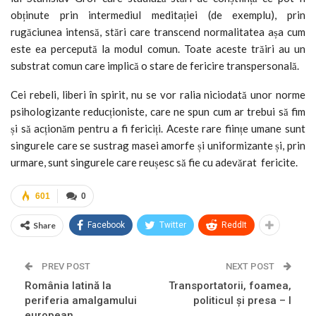
obținute prin intermediul meditației (de exemplu), prin
rugăciunea intensă, stări care transcend normalitatea așa cum
este ea percepută la modul comun. Toate aceste trăiri au un
substrat comun care implică o stare de fericire transpersonală.
Cei rebeli, liberi în spirit, nu se vor ralia niciodată unor norme
psihologizante reducționiste, care ne spun cum ar trebui să fim
și să acționăm pentru a fi fericiți. Aceste rare ființe umane sunt
singurele care se sustrag masei amorfe și uniformizante și, prin
urmare, sunt singurele care reușesc să fie cu adevărat fericite.
601
0
Share
Facebook
Twitter
ReddIt
PREV POST
NEXT POST
România latină la
Transportatorii, foamea,
periferia amalgamului
politicul și presa – I
european