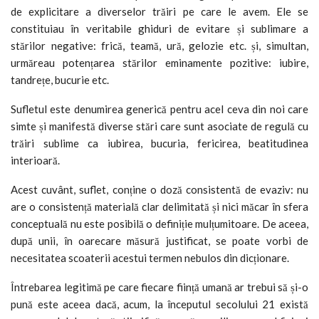
de explicitare a diverselor trăiri pe care le avem. Ele se
constituiau în veritabile ghiduri de evitare și sublimare a
stărilor negative: frică, teamă, ură, gelozie etc. și, simultan,
urmăreau potențarea stărilor eminamente pozitive: iubire,
tandrețe, bucurie etc.
Sufletul este denumirea generică pentru acel ceva din noi care
simte și manifestă diverse stări care sunt asociate de regulă cu
trăiri sublime ca iubirea, bucuria, fericirea, beatitudinea
interioară.
Acest cuvânt, suflet, conține o doză consistentă de evaziv: nu
are o consistență materială clar delimitată și nici măcar în sfera
conceptuală nu este posibilă o definiție mulțumitoare. De aceea,
după unii, în oarecare măsură justificat, se poate vorbi de
necesitatea scoaterii acestui termen nebulos din dicționare.
Întrebarea legitimă pe care fiecare ființă umană ar trebui să și-o
pună este aceea dacă, acum, la începutul secolului 21 există