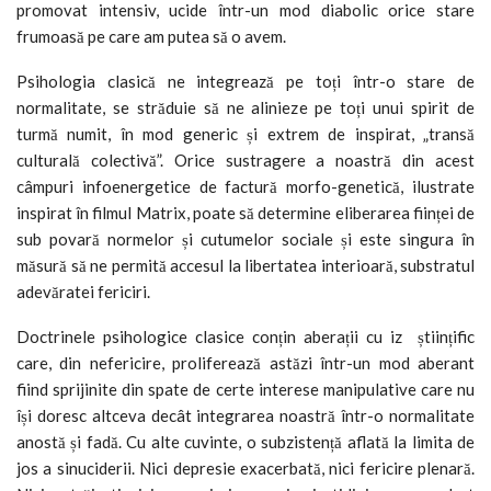
promovat intensiv, ucide într-un mod diabolic orice stare
frumoasă pe care am putea să o avem.
Psihologia clasică ne integrează pe toți într-o stare de
normalitate, se străduie să ne alinieze pe toți unui spirit de
turmă numit, în mod generic și extrem de inspirat, „transă
culturală colectivă”. Orice sustragere a noastră din acest
câmpuri infoenergetice de factură morfo-genetică, ilustrate
inspirat în filmul Matrix, poate să determine eliberarea ființei de
sub povară normelor și cutumelor sociale și este singura în
măsură să ne permită accesul la libertatea interioară, substratul
adevăratei fericiri.
Doctrinele psihologice clasice conțin aberații cu iz științific
care, din nefericire, proliferează astăzi într-un mod aberant
fiind sprijinite din spate de certe interese manipulative care nu
își doresc altceva decât integrarea noastră într-o normalitate
anostă și fadă. Cu alte cuvinte, o subzistență aflată la limita de
jos a sinuciderii. Nici depresie exacerbată, nici fericire plenară.