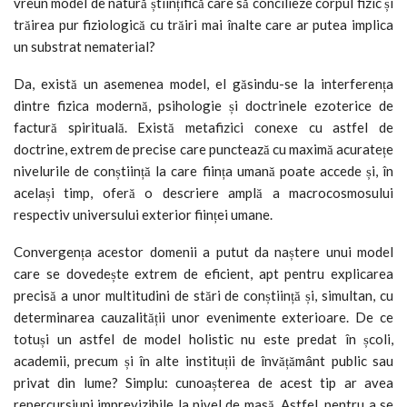
vreun model de natură științifică care să concilieze corpul fizic și
trăirea pur fiziologică cu trăiri mai înalte care ar putea implica
un substrat nematerial?
Da, există un asemenea model, el găsindu-se la interferența
dintre fizica modernă, psihologie și doctrinele ezoterice de
factură spirituală. Există metafizici conexe cu astfel de
doctrine, extrem de precise care punctează cu maximă acuratețe
nivelurile de conștiință la care ființa umană poate accede și, în
același timp, oferă o descriere amplă a macrocosmosului
respectiv universului exterior ființei umane.
Convergența acestor domenii a putut da naștere unui model
care se dovedește extrem de eficient, apt pentru explicarea
precisă a unor multitudini de stări de conștiință și, simultan, cu
determinarea cauzalității unor evenimente exterioare. De ce
totuși un astfel de model holistic nu este predat în școli,
academii, precum și în alte instituții de învățământ public sau
privat din lume? Simplu: cunoașterea de acest tip ar avea
repercursiuni imprevizibile la nivel de masă. Astfel, pentru a se