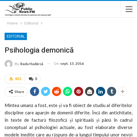
Home
Editorial
EDITORIAL
Psihologia demonică
On
sept. 15, 2016
By
Radu Hadârcă
601
0
Share
Mintea umană a fost, este și va fi obiect de studiu al diferitelor
discipline care aparțin de domenii diferite. Încă din antichitate,
în texte de factură filozofică și spirituală și până în cadrul
conceptual al psihologiei actuale, au fost elaborate diverse
modele inedite care au răspuns de-a lungul timpului unor nevoi