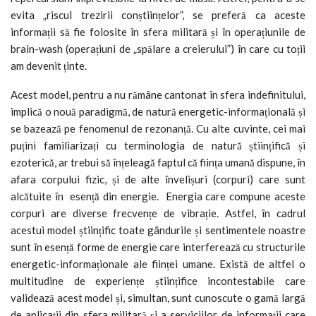
evita „riscul trezirii conștiințelor”, se preferă ca aceste
informații să fie folosite în sfera militară și în operațiunile de
brain-wash (operațiuni de „spălare a creierului”) în care cu toții
am devenit ținte.
Acest model, pentru a nu rămâne cantonat în sfera indefinitului,
implică o nouă paradigmă, de natură energetic-informațională și
se bazează pe fenomenul de rezonanță. Cu alte cuvinte, cei mai
puțini familiarizați cu terminologia de natură științifică și
ezoterică, ar trebui să înțeleagă faptul că ființa umană dispune, în
afara corpului fizic, și de alte învelișuri (corpuri) care sunt
alcătuite în esență din energie. Energia care compune aceste
corpuri are diverse frecvențe de vibrație. Astfel, în cadrul
acestui model științific toate gândurile și sentimentele noastre
sunt în esență forme de energie care interferează cu structurile
energetic-informaționale ale ființei umane. Există de altfel o
multitudine de experiențe științifice incontestabile care
validează acest model și, simultan, sunt cunoscute o gamă largă
de aplicații din sfera militară și a serviciilor de informații care