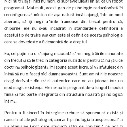
Nici nu trăiești, nici nu mori, ci supraviețuiești liniar, ca un robot
programat. Mai mult, acest gen de psihologie reducționistă îți
reconfigurează mintea de așa natură încât ajungi, într-un mod
aberant, să îți negi trăirile frumoase din trecut pentru că,
chipurile, ele nu s-au încadrat în standardele definitorii a
acestui tip de trăire așa cum este el definit de acestă psihologie
care se dovedește a fi demonică de-a dreptul.
Eu, cel puțin, nu o să ajung niciodată să-mi neg trăirile minunate
din trecut și să le trec în categoria iluzii doar pentru că nu știu ce
doctrină psihologizantă îmi spune acest lucru. Și vă sfătuiesc din
inimă să nu o faceți nici dumneavoastră. Sunt amintirile noastre
dragi derivate din trăiri autentice care ne-au jalonat într-un
mod magic existența. Ele ne-au impregnant de-a lungul timpului
ființa și fac parte integrantă din structura noastră psihologică
intimă.
Pentru a fi sinceri în întregime trebuie să spunem că există și
ramuri noi ale psihologiei, cum ar fi psihologia transpersonală a
lui Stanislav Grof care studiază stări de conștiință ce pot fi