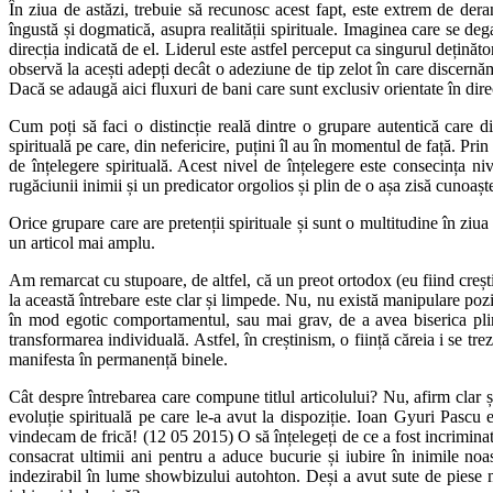
În ziua de astăzi, trebuie să recunosc acest fapt, este extrem de dera
îngustă și dogmatică, asupra realității spirituale. Imaginea care se de
direcția indicată de el. Liderul este astfel perceput ca singurul deținăto
observă la acești adepți decât o adeziune de tip zelot în care discernăm
Dacă se adaugă aici fluxuri de bani care sunt exclusiv orientate în dire
Cum poți să faci o distincție reală dintre o grupare autentică care d
spirituală pe care, din nefericire, puțini îl au în momentul de față. Prin
de înțelegere spirituală. Acest nivel de înțelegere este consecința n
rugăciunii inimii și un predicator orgolios și plin de o așa zisă cunoașter
Orice grupare care are pretenții spirituale și sunt o multitudine în ziua 
un articol mai amplu.
Am remarcat cu stupoare, de altfel, că un preot ortodox (eu fiind creșt
la această întrebare este clar și limpede. Nu, nu există manipulare pozi
în mod egotic comportamentul, sau mai grav, de a avea biserica plină 
transformarea individuală. Astfel, în creștinism, o ființă căreia i se t
manifesta în permanență binele.
Cât despre întrebarea care compune titlul articolului? Nu, afirm clar și
evoluție spirituală pe care le-a avut la dispoziție. Ioan Gyuri Pascu
vindecam de frică! (12 05 2015) O să înțelegeți de ce a fost incriminat
consacrat ultimii ani pentru a aduce bucurie și iubire în inimile noas
indezirabil în lume showbizului autohton. Deși a avut sute de piese m