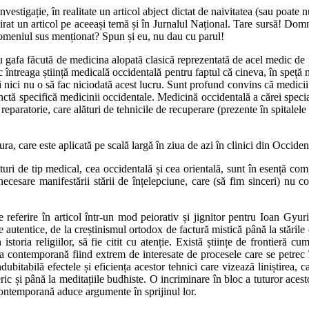
investigație, în realitate un articol abject dictat de naivitatea (sau poa
spirat un articol pe aceeași temă și în Jurnalul Național. Tare sursă! Do
 domeniul sus menționat? Spun și eu, nu dau cu parul!
u gafa făcută de medicina alopată clasică reprezentată de acel medic de 
întreaga știință medicală occidentală pentru faptul că cineva, în speță m
nici nu o să fac niciodată acest lucru. Sunt profund convins că medicii ș
tinctă specifică medicinii occidentale. Medicină occidentală a cărei specia
ie reparatorie, care alături de tehnicile de recuperare (prezente în spitalel
ra, care este aplicată pe scală largă în ziua de azi în clinici din Occiden
turi de tip medical, cea occidentală și cea orientală, sunt în esență com
ecesare manifestării stării de înțelepciune, care (să fim sinceri) nu co
e referire în articol într-un mod peiorativ și jignitor pentru Ioan Gyur
uale autentice, de la creștinismul ortodox de factură mistică până la stările
istoria religiilor, să fie citit cu atenție. Există științe de frontieră c
izica contemporană fiind extrem de interesate de procesele care se petrec î
ubitabilă efectele și eficiența acestor tehnici care vizează liniștirea, 
ric și până la meditațiile budhiste. O incriminare în bloc a tuturor acestor
contemporană aduce argumente în sprijinul lor.