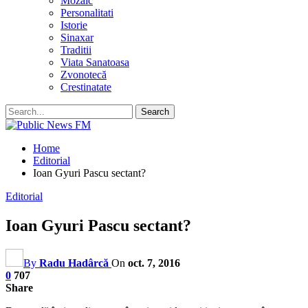
Mozaic
Personalitati
Istorie
Sinaxar
Traditii
Viata Sanatoasa
Zvonotecă
Crestinatate
Home
Editorial
Ioan Gyuri Pascu sectant?
Editorial
Ioan Gyuri Pascu sectant?
By
Radu Hadârcă
On
oct. 7, 2016
0
707
Share