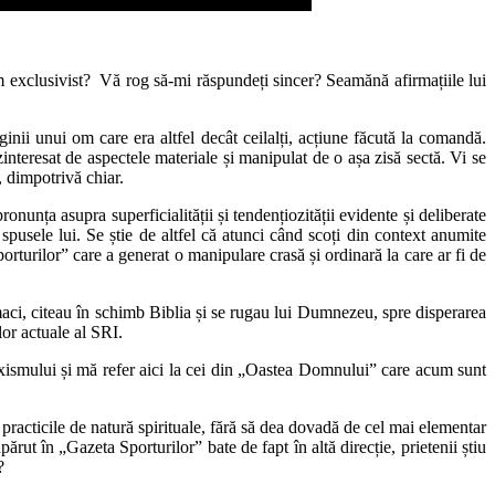
m exclusivist? Vă rog să-mi răspundeți sincer? Seamănă afirmațiile lui
inii unui om care era altfel decât ceilalți, acțiune făcută la comandă.
interesat de aspectele materiale și manipulat de o așa zisă sectă. Vi se
, dimpotrivă chiar.
onunța asupra superficialității și tendențiozității evidente și deliberate
spusele lui. Se știe de altfel că atunci când scoți din context anumite
porturilor” care a generat o manipulare crasă și ordinară la care ar fi de
maci, citeau în schimb Biblia și se rugau lui Dumnezeu, spre disperarea
lor actuale al SRI.
doxismului și mă refer aici la cei din „Oastea Domnului” care acum sunt
ț practicile de natură spirituale, fără să dea dovadă de cel mai elementar
rut în „Gazeta Sporturilor” bate de fapt în altă direcție, prietenii știu
?