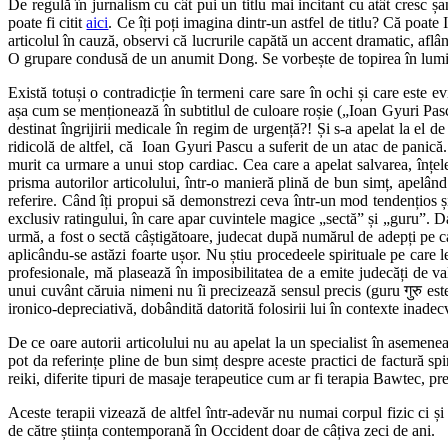
De regulă în jurnalism cu cât pui un titlu mai incitant cu atât cresc șa
poate fi citit
aici
. Ce îți poți imagina dintr-un astfel de titlu? Că poate
articolul în cauză, observi că lucrurile capătă un accent dramatic, aflând
O grupare condusă de un anumit Dong. Se vorbește de topirea în lumin
Există totuși o contradicție în termeni care sare în ochi și care este e
așa cum se menționează în subtitlul de culoare roșie („Ioan Gyuri P
destinat îngrijirii medicale în regim de urgență?! Și s-a apelat la el 
ridicolă de altfel, că Ioan Gyuri Pascu a suferit de un atac de panică.
murit ca urmare a unui stop cardiac. Cea care a apelat salvarea, înțel
prisma autorilor articolului, într-o manieră plină de bun simț, apelând
referire. Când îți propui să demonstrezi ceva într-un mod tendențios și
exclusiv ratingului, în care apar cuvintele magice „sectă” și „guru”. Dar
urmă, a fost o sectă câștigătoare, judecat după numărul de adepți pe car
aplicându-se astăzi foarte ușor. Nu știu procedeele spirituale pe care 
profesionale, mă plasează în imposibilitatea de a emite judecăți de va
unui cuvânt căruia nimeni nu îi precizează sensul precis (guru गुरु es
ironico-depreciativă, dobândită datorită folosirii lui în contexte inadec
De ce oare autorii articolului nu au apelat la un specialist în asemenea
pot da referințe pline de bun simț despre aceste practici de factură spir
reiki, diferite tipuri de masaje terapeutice cum ar fi terapia Bawtec, 
Aceste terapii vizează de altfel într-adevăr nu numai corpul fizic ci și
de către știința contemporană în Occident doar de câțiva zeci de ani.