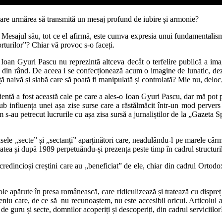
l” care urmărea să transmită un mesaj profund de iubire și armonie?
 Mesajul său, tot ce el afirmă, este cumva expresia unui fundamentalis
rturilor”? Chiar vă provoc s-o faceți.
e Ioan Gyuri Pascu nu reprezintă altceva decât o terfelire publică a imag
 ies din rând. De aceea i se confecționează acum o imagine de lunatic, dez
ță naivă și slabă care să poată fi manipulată și controlată? Mie nu, deloc
ientă a fost această cale pe care a ales-o Ioan Gyuri Pascu, dar mă pot pr
ub influența unei așa zise surse care a răstălmăcit într-un mod pervers 
um s-au petrecut lucrurile cu așa zisa sursă a jurnaliștilor de la „Gazeta S
isele „secte” și „sectanți” aparținători care, neadulându-l pe marele câr
itatea și după 1989 perpetuându-și prezența peste timp în cadrul structuri
credincioși creștini care au „beneficiat” de ele, chiar din cadrul Orto
cole apărute în presa românească, care ridiculizează și tratează cu dispre
niu care, de ce să nu recunoaștem, nu este accesibil oricui. Articolul apă
 de guru și secte, domnilor acoperiți și descoperiți, din cadrul serviciilor