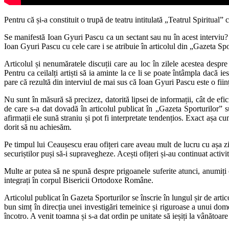
Pentru că și-a constituit o trupă de teatru intitulată „Teatrul Spiritua
Se manifestă Ioan Gyuri Pascu ca un sectant sau nu în acest interviu?
Ioan Gyuri Pascu cu cele care i se atribuie în articolul din „Gazeta Spo
Articolul și nenumăratele discuții care au loc în zilele acestea despr
Pentru ca ceilalți artiști să ia aminte la ce li se poate întâmpla dacă
pare că rezultă din interviul de mai sus că Ioan Gyuri Pascu este o fiin
Nu sunt în măsură să precizez, datorită lipsei de informații, cât de efic
de care s-a dat dovadă în articolul publicat în „Gazeta Sporturilor” s
afirmații ele sună straniu și pot fi interpretate tendențios. Exact așa c
dorit să nu achiesăm.
Pe timpul lui Ceaușescu erau ofițeri care aveau mult de lucru cu așa z
securiștilor puși să-i supravegheze. Acești ofițeri și-au continuat activ
Multe ar putea să ne spună despre prigoanele suferite atunci, anumiți 
integrați în corpul Bisericii Ortodoxe Române.
Articolul publicat în Gazeta Sporturilor se înscrie în lungul șir de arti
bun simț în direcția unei investigări temeinice și riguroase a unui dome
încotro. A venit toamna și s-a dat ordin pe unitate să ieșiți la vânătoare