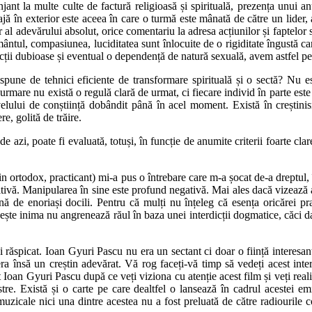
njant la multe culte de factură religioasă și spirituală, prezența unui a
gajă în exterior este aceea în care o turmă este mânată de către un lider
r al adevărului absolut, orice comentariu la adresa acțiunilor și faptelor 
ântul, compasiunea, luciditatea sunt înlocuite de o rigiditate îngustă ca
cții dubioase și eventual o dependență de natură sexuală, avem astfel pei
ispune de tehnici eficiente de transformare spirituală și o sectă? Nu 
 urmare nu există o regulă clară de urmat, ci fiecare individ în parte este s
ivelului de conștiință dobândit până în acel moment. Există în creștini
e, golită de trăire.
de azi, poate fi evaluată, totuși, în funcție de anumite criterii foarte clar
in ortodox, practicant) mi-a pus o întrebare care m-a șocat de-a dreptul
tivă. Manipularea în sine este profund negativă. Mai ales dacă vizează ac
de enoriași docili. Pentru că mulți nu înțeleg că esența oricărei pract
rezește inima nu angrenează răul în baza unei interdicții dogmatice, căci d
 răspicat. Ioan Gyuri Pascu nu era un sectant ci doar o ființă interesant
 era însă un creștin adevărat. Vă rog faceți-vă timp să vedeți acest int
 Ioan Gyuri Pascu după ce veți viziona cu atenție acest film și veți reali
tre. Există și o carte pe care dealtfel o lansează în cadrul acestei em
uzicale nici una dintre acestea nu a fost preluată de către radiourile