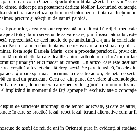
 apărut un articol în Gazeta Sporturilor intitulat „Secta lui Gyuri” care
 de cinste, ridicat pe un postament dedicat idolilor. Lecturând cu atenție
tr-o structură care refuză ajutorul medicilor pentru tratarea afecțiunilor.
imer, precum și afecțiuni de natură psihică.
ta Sporturilor, acea grupare reprezentă un cult ostil îngrijirii medicale
 totuși la un serviciu de salvare care, prin însăși natura lui, este
 speță, reprezentată de acel medic de pe ambulanță a ajuns la concluzia,
yuri Pascu – atunci când tentativa de resuscitare a acestuia a eșuat – a
minat, fosta soție Daniela Marin, care a procedat paradoxal, privit din
untă contradicție la care dealtfel autorii articolului nici măcar nu fac
mnilor jurnaliști? Nici măcar nu clipești. Un articol care este destinat
rea creștină a fost etichetată drept sectă. Se pare totuși că, în cele din
pă acea grupare spirituală incriminată de către autori, eticheta de sectă
orbă cu nici un practicant. Ceea ce, din punct de vedere al deontologiei
vorba de bani, de încarcerarea respectivului „guru”, din nou utilizarea
, el implicând în momentul de față aproape în exclusivitate o conotație
ispun de suficiente informații și de tehnici adecvate, și care de altfel,
nete în care se practică legal, repet legal, terapii alternative cum ar fi
noscute de astfel de mii de ani în Orient și puse în evidență și studiate