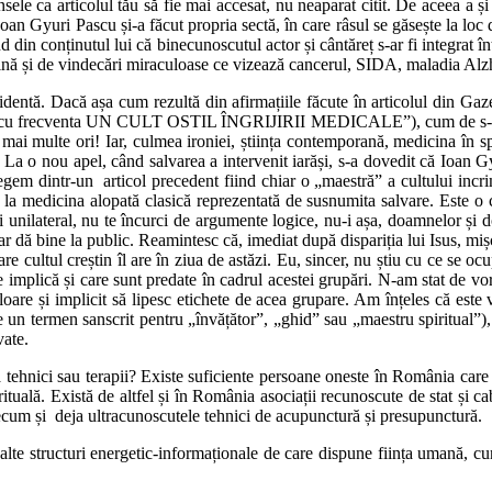
nsele ca articolul tău să fie mai accesat, nu neaparat citit. De aceea a și
 Ioan Gyuri Pascu și-a făcut propria sectă, în care râsul se găsește la loc
 din conținutul lui că binecunoscutul actor și cântăreț s-ar fi integrat în
ă și de vindecări miraculoase ce vizează cancerul, SIDA, maladia Alzha
videntă. Dacă așa cum rezultă din afirmațiile făcute în articolul din Gaze
ascu frecventa UN CULT OSTIL ÎNGRIJIRII MEDICALE”), cum de s-a apelat
de mai multe ori! Iar, culmea ironiei, știința contemporană, medicina în
 La o nou apel, când salvarea a intervenit iarăși, s-a dovedit că Ioan G
egem dintr-un articol precedent fiind chiar o „maestră” a cultului incri
 la medicina alopată clasică reprezentată de susnumita salvare. Este o cr
 unilateral, nu te încurci de argumente logice, nu-i așa, doamnelor și do
 dă bine la public. Reamintesc că, imediat după dispariția lui Isus, mișca
e cultul creștin îl are în ziua de astăzi. Eu, sincer, nu știu cu ce se ocu
le implică și care sunt predate în cadrul acestei grupări. N-am stat de v
loare și implicit să lipesc etichete de acea grupare. Am înțeles că este 
te un termen sanscrit pentru „învățător”, „ghid” sau „maestru spiritual”)
vate.
 tehnici sau terapii? Existe suficiente persoane oneste în România care d
ituală. Există de altfel și în România asociații recunoscute de stat și cabi
precum și deja ultracunoscutele tehnici de acupunctură și presupunctură.
 alte structuri energetic-informaționale de care dispune ființa umană, cu