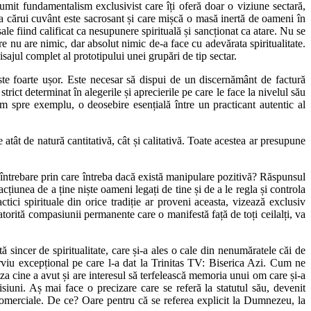
numit fundamentalism exclusivist care îți oferă doar o viziune sectară,
, a cărui cuvânt este sacrosant și care mișcă o masă inertă de oameni în
sale fiind calificat ca nesupunere spirituală și sancționat ca atare. Nu se
re nu are nimic, dar absolut nimic de-a face cu adevărata spiritualitate.
sajul complet al prototipului unei grupări de tip sectar.
este foarte ușor. Este necesar să dispui de un discernământ de factură
trict determinat în alegerile și aprecierile pe care le face la nivelul său
sm spre exemplu, o deosebire esențială între un practicant autentic al
e atât de natură cantitativă, cât și calitativă. Toate acestea ar presupune
, întrebare prin care întreba dacă există manipulare pozitivă? Răspunsul
țiunea de a ține niște oameni legați de tine și de a le regla și controla
ici spirituale din orice tradiție ar proveni aceasta, vizează exclusiv
atorită compasiunii permanente care o manifestă față de toți ceilalți, va
ă sincer de spiritualitate, care și-a ales o cale din nenumăratele căi de
erviu excepțional pe care l-a dat la Trinitas TV: Biserica Azi. Cum ne
za cine a avut și are interesul să terfelească memoria unui om care și-a
isiuni. Aș mai face o precizare care se referă la statutul său, devenit
 comerciale. De ce? Oare pentru că se referea explicit la Dumnezeu, la