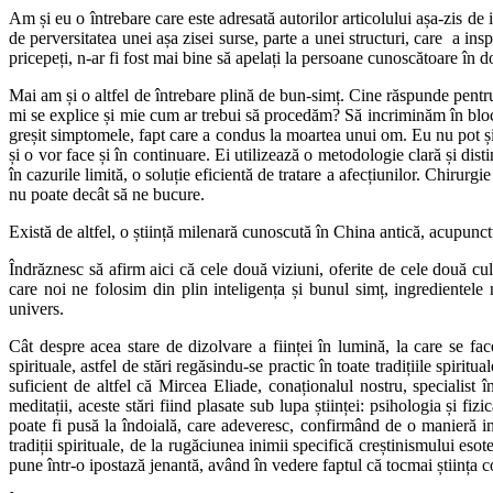
Am și eu o întrebare care este adresată autorilor articolului așa-zis de 
de perversitatea unei așa zisei surse, parte a unei structuri, care a in
pricepeți, n-ar fi fost mai bine să apelați la persoane cunoscătoare în
Mai am și o altfel de întrebare plină de bun-simț. Cine răspunde pentr
mi se explice și mie cum ar trebui să procedăm? Să incriminăm în bloc 
greșit simptomele, fapt care a condus la moartea unui om. Eu nu pot și 
și o vor face și în continuare. Ei utilizează o metodologie clară și dis
în cazurile limită, o soluție eficientă de tratare a afecțiunilor. Chirurg
nu poate decât să ne bucure.
Există de altfel, o știință milenară cunoscută în China antică, acupunctu
Îndrăznesc să afirm aici că cele două viziuni, oferite de cele două cul
care noi ne folosim din plin inteligența și bunul simț, ingredientele n
univers.
Cât despre acea stare de dizolvare a ființei în lumină, la care se fac
spirituale, astfel de stări regăsindu-se practic în toate tradițiile spirit
suficient de altfel că Mircea Eliade, conaționalul nostru, specialist în 
meditații, aceste stări fiind plasate sub lupa științei: psihologia și f
poate fi pusă la îndoială, care adeveresc, confirmând de o manieră ind
tradiții spirituale, de la rugăciunea inimii specifică creștinismului esote
pune într-o ipostază jenantă, având în vedere faptul că tocmai știința 