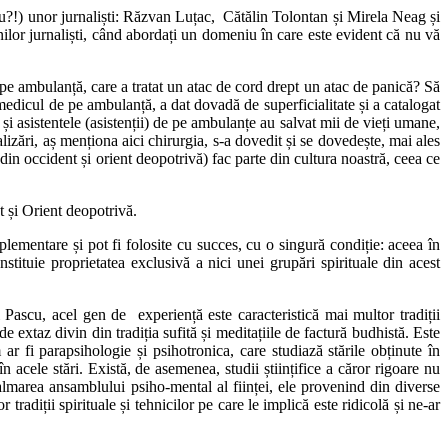
te nu?!) unor jurnaliști: Răzvan Luțac, Cătălin Tolontan și Mirela Neag și
mnilor jurnaliști, când abordați un domeniu în care este evident că nu vă
pe ambulanță, care a tratat un atac de cord drept un atac de panică? Să
edicul de pe ambulanță, a dat dovadă de superficialitate și a catalogat
i asistentele (asistenții) de pe ambulanțe au salvat mii de vieți umane,
lizări, aș menționa aici chirurgia, s-a dovedit și se dovedește, mai ales
e din occident și orient deopotrivă) fac parte din cultura noastră, ceea ce
t și Orient deopotrivă.
plementare și pot fi folosite cu succes, cu o singură condiție: aceea în
nstituie proprietatea exclusivă a nici unei grupări spirituale din acest
i Pascu, acel gen de experiență este caracteristică mai multor tradiții
 de extaz divin din tradiția sufită și meditațiile de factură budhistă. Este
um ar fi parapsihologie și psihotronica, care studiază stările obținute în
n acele stări. Există, de asemenea, studii științifice a căror rigoare nu
calmarea ansamblului psiho-mental al ființei, ele provenind din diverse
 tradiții spirituale și tehnicilor pe care le implică este ridicolă și ne-ar