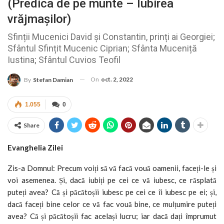
(Predica de pe munte – Iubirea
vrăjmașilor)
Sfinții Mucenici David și Constantin, prinți ai Georgiei;
Sfântul Sfințit Mucenic Ciprian; Sfânta Muceniță
Iustina; Sfântul Cuvios Teofil
On
oct. 2, 2022
By
Stefan Damian
1.055
0
Share
Evanghelia Zilei
Zis-a Domnul: Precum voiți să vă facă vouă oamenii, faceți-le și
voi asemenea. Și, dacă iubiți pe cei ce vă iubesc, ce răsplată
puteți avea? Că și păcătoșii iubesc pe cei ce îi iubesc pe ei; și,
dacă faceți bine celor ce vă fac vouă bine, ce mulțumire puteți
avea? Că și păcătoșii fac același lucru; iar dacă dați împrumut