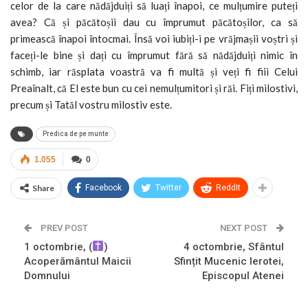
celor de la care nădăjduiți să luați înapoi, ce mulțumire puteți
avea? Că și păcătoșii dau cu împrumut păcătoșilor, ca să
primească înapoi întocmai. Însă voi iubiți-i pe vrăjmașii voștri și
faceți-le bine și dați cu împrumut fără să nădăjduiți nimic în
schimb, iar răsplata voastră va fi multă și veți fi fiii Celui
Preaînalt, că El este bun cu cei nemulțumitori și răi. Fiți milostivi,
precum și Tatăl vostru milostiv este.
Predica de pe munte
1.055
0
Share
Facebook
Twitter
ReddIt
PREV POST
NEXT POST
1 octombrie, (
)
4 octombrie, Sfântul
Acoperământul Maicii
Sfințit Mucenic Ierotei,
Domnului
Episcopul Atenei