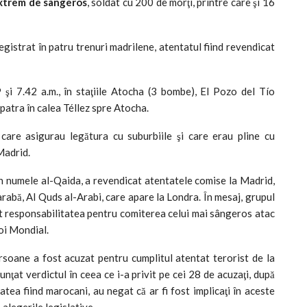
extrem de sângeros
, soldat cu 200 de morţi, printre care şi 16
registrat în patru trenuri madrilene, atentatul fiind revendicat
 şi 7.42 a.m., în staţiile Atocha (3 bombe), El Pozo del Tío
atra în calea Téllez spre Atocha.
 care asigurau legătura cu suburbiile şi care erau pline cu
Madrid.
ă în numele al-Qaida, a revendicat atentatele comise la Madrid,
arabă, Al Quds al-Arabi, care apare la Londra. În mesaj, grupul
t responsabilitatea pentru comiterea celui mai sângeros atac
boi Mondial.
ersoane a fost acuzat pentru cumplitul atentat terorist de la
at verdictul în ceea ce i-a privit pe cei 28 de acuzaţi, după
tatea fiind marocani, au negat că ar fi fost implicaţi în aceste
 alegerile legislative.