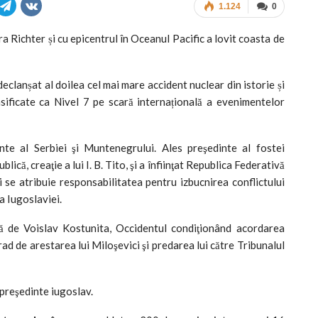
1.124
0
 Richter și cu epicentrul în Oceanul Pacific a lovit coasta de
clanșat al doilea cel mai mare accident nuclear din istorie și
sificate ca Nivel 7 pe scară internațională a evenimentelor
inte al Serbiei şi Muntenegrului. Ales preşedinte al fostei
ică, creaţie a lui I. B. Tito, şi a înfiinţat Republica Federativă
i se atribuie responsabilitatea pentru izbucnirea conflictului
 Iugoslaviei.
ată de Voislav Kostunita, Occidentul condiţionând acordarea
grad de arestarea lui Miloşevici şi predarea lui către Tribunalul
 preşedinte iugoslav.