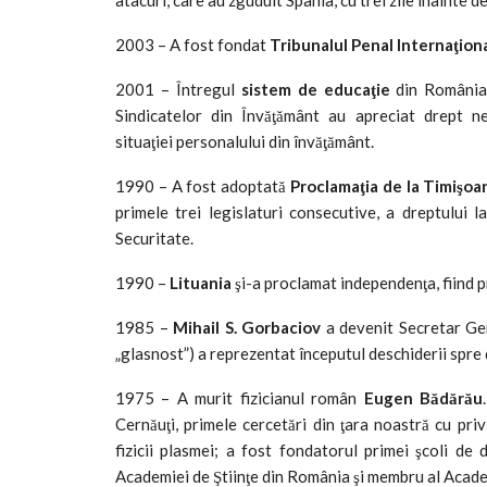
2003 – A fost fondat
Tribunalul Penal Internaţion
2001 – Întregul
sistem de educaţie
din România 
Sindicatelor din Învăţământ au apreciat drept 
situaţiei personalului din învăţământ.
1990 – A fost adoptată
Proclamaţia de la Timişoa
primele trei legislaturi consecutive, a dreptului la
Securitate.
1990 –
Lituania
şi-a proclamat independenţa, fiind p
1985 –
Mihail S. Gorbaciov
a devenit Secretar Gen
„glasnost”) a reprezentat începutul deschiderii spre
1975 – A murit fizicianul român
Eugen Bădărău
Cernăuţi, primele cercetări din ţara noastră cu pri
fizicii plasmei; a fost fondatorul primei şcoli de
Academiei de Ştiinţe din România şi membru al Acad