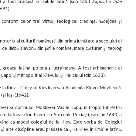
) a fost tradusă în limbile latină (sub titlul
Expositio fidei
1691).
conform celor trei virtuţi teologice: credinţa, nădejdea şi
toriu al culturii româneşti din prima jumătate a secolului al
rii de limbă slavonă din ţările române, mare cărturar şi teolog
greaca, latina, polona şi ucraineana. A fost arhimandrit al
apoi şi mitropolit al Kievului şi Haliciului (din 1633).
e la Kiev – Colegiul Kievlean sau Academia Kievo-Movileană.
 şi Iaşi (1642).
ovei şi domnului Moldovei Vasile Lupu, mitropolitul Petru
arte latinească în frunte cu Sofronie Pociaţki, care, în 1640, a
vând ca model colegiul de la Kiev. Este vorba de Colegiul
 şi alte discipline erau predate ca şi la Kiev în limbile latină,