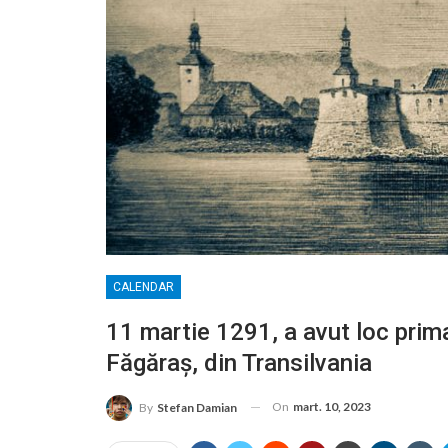
CALENDAR
11 martie 1291, a avut loc pri
Făgăraş, din Transilvania
On
mart. 10, 2023
By
Stefan Damian