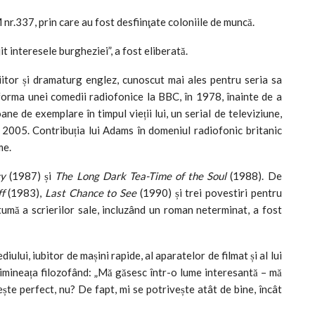
r.337, prin care au fost desfiinţate coloniile de muncă.
it interesele burgheziei”, a fost eliberată.
riitor și dramaturg englez, cunoscut mai ales pentru seria sa
 forma unei comedii radiofonice la BBC, în 1978, înainte de a
ane de exemplare în timpul vieții lui, un serial de televiziune,
n 2005. Contribuția lui Adams în domeniul radiofonic britanic
me.
cy
(1987) și
The Long Dark Tea-Time of the Soul
(1988). De
f
(1983),
Last Chance to See
(1990) și trei povestiri pentru
tumă a scrierilor sale, incluzând un roman neterminat, a fost
ului, iubitor de mașini rapide, al aparatelor de filmat și al lui
imineața filozofând: „Mă găsesc într-o lume interesantă – mă
ște perfect, nu? De fapt, mi se potrivește atât de bine, încât