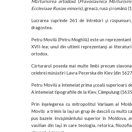
Mărturisirea ortodoxă
(
Pravoslavnica Mărturisire
Ecclesiaae Rusiae minoris
), greacă, rusă şi română (
Lucrarea cuprinde 261 de întrebări şi răspunsuri, 
dragostea.
Petru Movilă (Petru Moghilă) este un reprezentant no
XVII-lea; unul din ultimii reprezentanţi ai literatu
ortodox.
Cărturarul poseda mai multe limbi precum slavona, 
celebrei mănăstiri Lavra Pecerska din Kiev (din 1627), 
Petru Movilă a întemeiat prima şcoală superioară d
A întemeiat tipografiile de la Kiev, Câmpulung (1635)
Prin înţelegerea cu mitropolitul Varlaam al Mold
Movilă a trimis la Iaşi un grup de dascăli cu multă c
pus bazele învăţământului superior în Moldova, a
vasilian din Iaşi în care teologia, retorica, filozofia