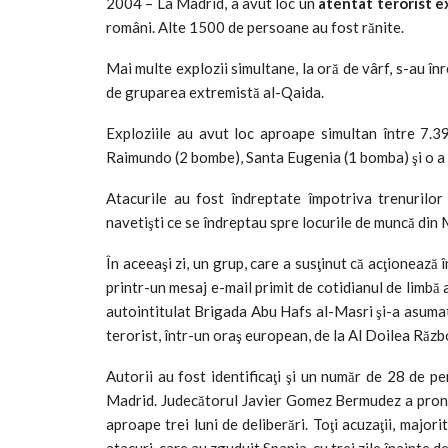
2004 – La Madrid, a avut loc un
atentat terorist 
români. Alte 1500 de persoane au fost rănite.
Mai multe explozii simultane, la oră de vârf, s-au în
de gruparea extremistă al-Qaida.
Exploziile au avut loc aproape simultan între 7.39
Raimundo (2 bombe), Santa Eugenia (1 bomba) şi o a p
Atacurile au fost îndreptate împotriva trenurilor
navetişti ce se îndreptau spre locurile de muncă din 
În aceeaşi zi, un grup, care a susţinut că acţioneaz
printr-un mesaj e-mail primit de cotidianul de limbă 
autointitulat Brigada Abu Hafs al-Masri şi-a asuma
terorist, într-un oraş european, de la Al Doilea Răz
Autorii au fost identificaţi şi un număr de 28 de p
Madrid. Judecătorul Javier Gomez Bermudez a pronunţ
aproape trei luni de deliberări. Toţi acuzaţii, majori
atacuri, care au zguduit Spania, cu trei zile înainte de