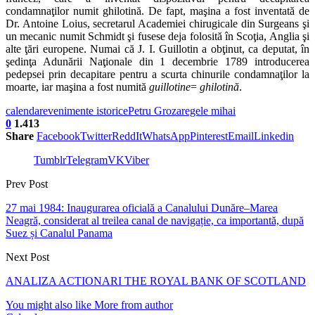
condamnaţilor numit ghilotină. De fapt, maşina a fost inventată de
Dr. Antoine Loius, secretarul Academiei chirugicale din Surgeans şi
un mecanic numit Schmidt şi fusese deja folosită în Scoţia, Anglia şi
alte ţări europene. Numai că J. I. Guillotin a obţinut, ca deputat, în
şedinţa Adunării Naţionale din 1 decembrie 1789 introducerea
pedepsei prin decapitare pentru a scurta chinurile condamnaţilor la
moarte, iar maşina a fost numită
guillotine
=
ghilotină
.
calendar
evenimente istorice
Petru Groza
regele mihai
0
1.413
Share
Facebook
Twitter
ReddIt
WhatsApp
Pinterest
Email
Linkedin
Tumblr
Telegram
VK
Viber
Prev Post
27 mai 1984: Inaugurarea oficială a Canalului Dunăre–Marea
Neagră, considerat al treilea canal de navigație, ca importantă, după
Suez și Canalul Panama
Next Post
ANALIZA ACTIONARI THE ROYAL BANK OF SCOTLAND
You might also like
More from author