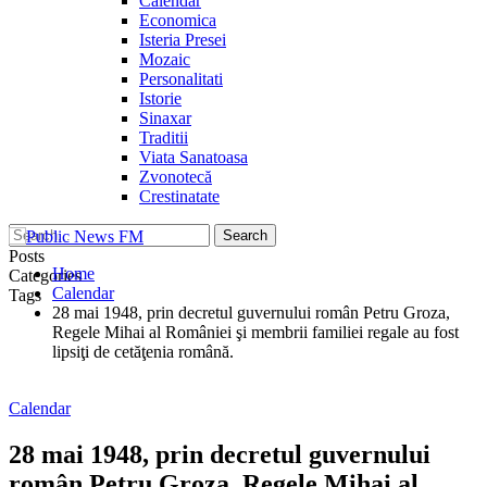
Calendar
Economica
Isteria Presei
Mozaic
Personalitati
Istorie
Sinaxar
Traditii
Viata Sanatoasa
Zvonotecă
Crestinatate
Posts
Home
Categories
Calendar
Tags
28 mai 1948, prin decretul guvernului român Petru Groza,
Regele Mihai al României şi membrii familiei regale au fost
lipsiţi de cetăţenia română.
Calendar
28 mai 1948, prin decretul guvernului
român Petru Groza, Regele Mihai al