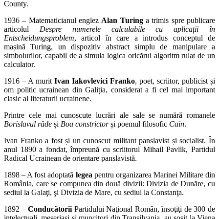
County.
1936 – Matematicianul englez
Alan Turing
a trimis spre publicare
articolul
Despre numerele calculabile cu aplicații în
Entscheidungsproblem
, articol în care a introdus conceptul de
mașină Turing, un dispozitiv abstract simplu de manipulare a
simbolurilor, capabil de a simula logica oricărui algoritm rulat de un
calculator.
1916 – A murit
Ivan Iakovlevici Franko
, poet, scriitor, publicist și
om politic ucrainean din Galiția, considerat a fi cel mai important
clasic al literaturii ucrainene.
Printre cele mai cunoscute lucrări ale sale se numără romanele
Borislavul râde
și
Boa constrictor
și poemul filosofic
Cain
.
Ivan Franko a fost și un cunoscut militant panslavist și socialist. În
anul 1890 a fondat, împreună cu scriitorul Mihail Pavlik, Partidul
Radical Ucrainean de orientare panslavistă.
1898 – A fost adoptată
legea
pentru organizarea Marinei Militare din
România, care se compunea din două divizii: Divizia de Dunăre, cu
sediul la Galaţi, şi Divizia de Mare, cu sediul la Constanţa.
1892 –
Conducătorii
Partidului Naţional Român, însoţiţi de 300 de
intelectuali, meseriaşi şi muncitori din Transilvania, au sosit la Viena