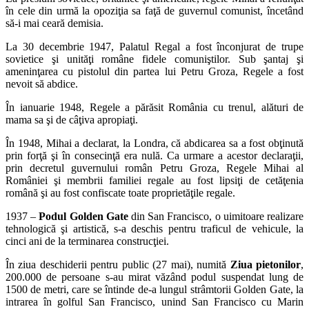
în cele din urmă la opoziţia sa faţă de guvernul comunist, încetând
să-i mai ceară demisia.
La 30 decembrie 1947, Palatul Regal a fost înconjurat de trupe
sovietice şi unităţi române fidele comuniştilor. Sub şantaj şi
ameninţarea cu pistolul din partea lui Petru Groza, Regele a fost
nevoit să abdice.
În ianuarie 1948, Regele a părăsit România cu trenul, alături de
mama sa şi de câţiva apropiaţi.
În 1948, Mihai a declarat, la Londra, că abdicarea sa a fost obţinută
prin forţă şi în consecinţă era nulă. Ca urmare a acestor declaraţii,
prin decretul guvernului român Petru Groza, Regele Mihai al
României şi membrii familiei regale au fost lipsiţi de cetăţenia
română şi au fost confiscate toate proprietăţile regale.
1937 –
Podul Golden Gate
din San Francisco, o uimitoare realizare
tehnologică şi artistică, s-a deschis pentru traficul de vehicule, la
cinci ani de la terminarea construcţiei.
În ziua deschiderii pentru public (27 mai), numită
Ziua pietonilor
,
200.000 de persoane s-au mirat văzând podul suspendat lung de
1500 de metri, care se întinde de-a lungul strâmtorii Golden Gate, la
intrarea în golful San Francisco, unind San Francisco cu Marin