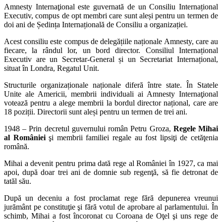
Amnesty Internaţional este guvernată de un Consiliu Internațional
Executiv, compus de opt membri care sunt aleși pentru un termen de
doi ani de Ședința Internațională de Consiliu a organizației.
Acest consiliu este compus de delegățiile naționale Amnesty, care au
fiecare, la rândul lor, un bord director. Consiliul Internațional
Executiv are un Secretar-General și un Secretariat Internațional,
situat în Londra, Regatul Unit.
Structurile organizaționale naționale diferă între state. În Statele
Unite ale Americii, membrii individuali ai Amnesty Internaţional
votează pentru a alege membrii la bordul director național, care are
18 poziții. Directorii sunt aleși pentru un termen de trei ani.
1948 – Prin decretul guvernului român Petru Groza,
Regele Mihai
al României
şi membrii familiei regale au fost lipsiţi de cetăţenia
română.
Mihai a devenit pentru prima dată rege al României în 1927, ca mai
apoi, după doar trei ani de domnie sub regenţă, să fie detronat de
tatăl său.
După un deceniu a fost proclamat rege fără depunerea vreunui
jurământ pe constituţie şi fără votul de aprobare al parlamentului. În
schimb, Mihai a fost încoronat cu Coroana de Oţel şi uns rege de