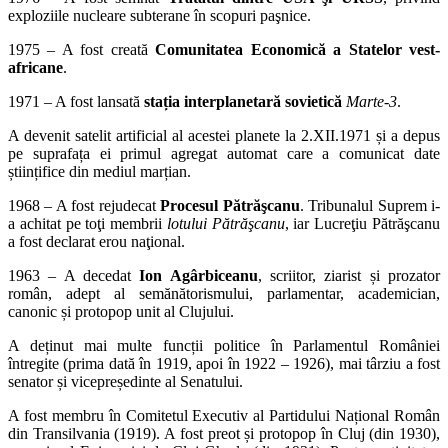
exploziile nucleare subterane în scopuri paşnice.
1975 – A fost creată
Comunitatea Economică a Statelor vest-
africane
.
1971 – A fost lansată
stația interplanetară sovietică
Marte-3
.
A devenit satelit artificial al acestei planete la 2.XII.1971 și a depus
pe suprafața ei primul agregat automat care a comunicat date
științifice din mediul marțian.
1968 – A fost rejudecat
Procesul Pătrăşcanu
. Tribunalul Suprem i-
a achitat pe toţi membrii
lotului Pătrăşcanu
, iar Lucreţiu Pătrăşcanu
a fost declarat erou naţional.
1963 – A decedat
Ion Agârbiceanu
, scriitor, ziarist și prozator
român, adept al semănătorismului, parlamentar, academician,
canonic și protopop unit al Clujului.
A deținut mai multe funcții politice în Parlamentul României
întregite (prima dată în 1919, apoi în 1922 – 1926), mai târziu a fost
senator și vicepreședinte al Senatului.
A fost membru în Comitetul Executiv al Partidului Național Român
din Transilvania (1919). A fost preot și protopop în Cluj (din 1930),