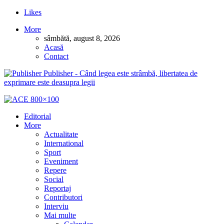
Likes
More
sâmbătă, august 8, 2026
Acasă
Contact
Publisher - Când legea este strâmbă, libertatea de
exprimare este deasupra legii
Editorial
More
Actualitate
International
Sport
Eveniment
Repere
Social
Reportaj
Contributori
Interviu
Mai multe