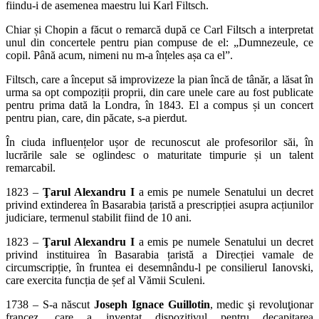
fiindu-i de asemenea maestru lui Karl Filtsch.
Chiar și Chopin a făcut o remarcă după ce Carl Filtsch a interpretat
unul din concertele pentru pian compuse de el: „Dumnezeule, ce
copil. Până acum, nimeni nu m-a înțeles așa ca el”.
Filtsch, care a început să improvizeze la pian încă de tânăr, a lăsat în
urma sa opt compoziții proprii, din care unele care au fost publicate
pentru prima dată la Londra, în 1843. El a compus și un concert
pentru pian, care, din păcate, s-a pierdut.
În ciuda influențelor ușor de recunoscut ale profesorilor săi, în
lucrările sale se oglindesc o maturitate timpurie și un talent
remarcabil.
1823 –
Ţarul Alexandru I
a emis pe numele Senatului un decret
privind extinderea în Basarabia țaristă a prescripției asupra acțiunilor
judiciare, termenul stabilit fiind de 10 ani.
1823 –
Ţarul Alexandru I
a emis pe numele Senatului un decret
privind instituirea în Basarabia țaristă a Direcției vamale de
circumscripție, în fruntea ei desemnându-l pe consilierul Ianovski,
care exercita funcția de șef al Vămii Sculeni.
1738 – S-a născut
Joseph Ignace Guillotin
, medic şi revoluţionar
francez, care a inventat dispozitivul pentru decapitarea