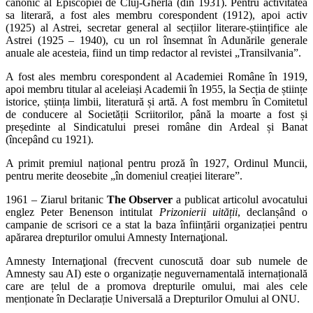
canonic al Episcopiei de Cluj-Gherla (din 1931). Pentru activitatea
sa literară, a fost ales membru corespondent (1912), apoi activ
(1925) al Astrei, secretar general al secțiilor literare-științifice ale
Astrei (1925 – 1940), cu un rol însemnat în Adunările generale
anuale ale acesteia, fiind un timp redactor al revistei „Transilvania”.
A fost ales membru corespondent al Academiei Române în 1919,
apoi membru titular al aceleiași Academii în 1955, la Secția de științe
istorice, știința limbii, literatură și artă. A fost membru în Comitetul
de conducere al Societății Scriitorilor, până la moarte a fost și
președinte al Sindicatului presei române din Ardeal și Banat
(începând cu 1921).
A primit premiul național pentru proză în 1927, Ordinul Muncii,
pentru merite deosebite „în domeniul creației literare”.
1961 – Ziarul britanic
The Observer
a publicat articolul avocatului
englez Peter Benenson intitulat
Prizonierii uității
, declanșând o
campanie de scrisori ce a stat la baza înființării organizației pentru
apărarea drepturilor omului Amnesty Internaţional.
Amnesty Internaţional (frecvent cunoscută doar sub numele de
Amnesty sau AI) este o organizație neguvernamentală internațională
care are țelul de a promova drepturile omului, mai ales cele
menționate în Declarație Universală a Drepturilor Omului al ONU.