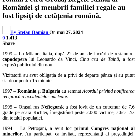
României şi membrii familiei regale au
fost lipsiţi de cetăţenia română.
By
Stefan Damian
On
mai 27, 2024
0
1.413
Share
1999 – La Milano, Italia, după 22 de ani de lucrări de restaurare,
capodopera
lui Leonardo da Vinci,
Cina cea de Taină
, a fost
expusă publicului din nou.
Vizitatorii au avut obligația de a privi de departe pânza și au putut
sta doar pentru 15 minute.
1997 –
România
şi
Bulgaria
au semnat
Acordul privind notificarea
reciprocă a accidentelor nucleare
.
1995 – Orașul rus
Neftegorsk
a fost lovit de un cutremur de 7,6
grade pe scara Richter, înregistrând peste 2.000 victime, adică 2/3
din totalul populației.
1994 – La Petroşani, a avut loc
primul Congres naţional al
minerilor
. Au participat, ca invitaţi, reprezentanţi ai preşedinţiei,