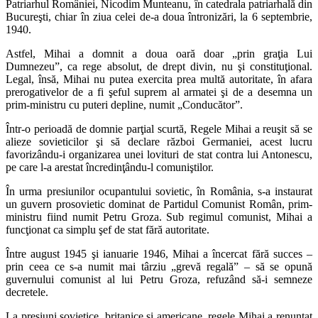
Patriarhul României, Nicodim Munteanu, în catedrala patriarhală din
Bucureşti, chiar în ziua celei de-a doua întronizări, la 6 septembrie,
1940.
Astfel, Mihai a domnit a doua oară doar „prin graţia Lui
Dumnezeu”, ca rege absolut, de drept divin, nu şi constituţional.
Legal, însă, Mihai nu putea exercita prea multă autoritate, în afara
prerogativelor de a fi şeful suprem al armatei şi de a desemna un
prim-ministru cu puteri depline, numit „Conducător”.
Într-o perioadă de domnie parţial scurtă, Regele Mihai a reuşit să se
alieze sovieticilor şi să declare război Germaniei, acest lucru
favorizându-i organizarea unei lovituri de stat contra lui Antonescu,
pe care l-a arestat încredinţându-l comuniştilor.
În urma presiunilor ocupantului sovietic, în România, s-a instaurat
un guvern prosovietic dominat de Partidul Comunist Român, prim-
ministru fiind numit Petru Groza. Sub regimul comunist, Mihai a
funcţionat ca simplu şef de stat fără autoritate.
Între august 1945 şi ianuarie 1946, Mihai a încercat fără succes –
prin ceea ce s-a numit mai târziu „grevă regală” – să se opună
guvernului comunist al lui Petru Groza, refuzând să-i semneze
decretele.
La presiuni sovietice, britanice şi americane, regele Mihai a renunţat