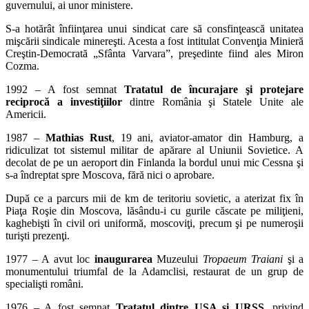
guvernului, ai unor ministere.
S-a hotărât înfiinţarea unui sindicat care să consfinţească unitatea
mişcării sindicale minereşti. Acesta a fost intitulat Convenţia Minieră
Creştin-Democrată „Sfânta Varvara”, preşedinte fiind ales Miron
Cozma.
1992 – A fost semnat
Tratatul de încurajare şi protejare
reciprocă a investiţiilor
dintre România şi Statele Unite ale
Americii.
1987 –
Mathias Rust
, 19 ani, aviator-amator din Hamburg, a
ridiculizat tot sistemul militar de apărare al Uniunii Sovietice. A
decolat de pe un aeroport din Finlanda la bordul unui mic Cessna şi
s-a îndreptat spre Moscova, fără nici o aprobare.
După ce a parcurs mii de km de teritoriu sovietic, a aterizat fix în
Piaţa Roşie din Moscova, lăsându-i cu gurile căscate pe miliţieni,
kaghebişti în civil ori uniformă, moscoviţi, precum şi pe numeroşii
turişti prezenţi.
1977 – A avut loc
inaugurarea
Muzeului
Tropaeum Traiani
şi a
monumentului triumfal de la Adamclisi, restaurat de un grup de
specialişti români.
1976 – A fost semnat
Tratatul
dintre USA şi URSS
, privind