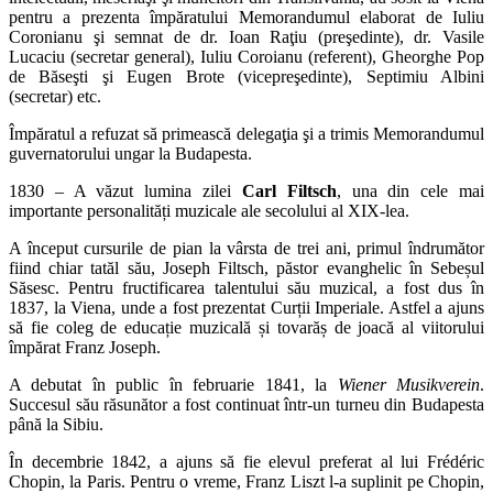
pentru a prezenta împăratului Memorandumul elaborat de Iuliu
Coronianu şi semnat de dr. Ioan Raţiu (preşedinte), dr. Vasile
Lucaciu (secretar general), Iuliu Coroianu (referent), Gheorghe Pop
de Băseşti şi Eugen Brote (vicepreşedinte), Septimiu Albini
(secretar) etc.
Împăratul a refuzat să primească delegaţia şi a trimis Memorandumul
guvernatorului ungar la Budapesta.
1830 – A văzut lumina zilei
Carl Filtsch
, una din cele mai
importante personalități muzicale ale secolului al XIX-lea.
A început cursurile de pian la vârsta de trei ani, primul îndrumător
fiind chiar tatăl său, Joseph Filtsch, păstor evanghelic în Sebeșul
Săsesc. Pentru fructificarea talentului său muzical, a fost dus în
1837, la Viena, unde a fost prezentat Curții Imperiale. Astfel a ajuns
să fie coleg de educație muzicală și tovarăș de joacă al viitorului
împărat Franz Joseph.
A debutat în public în februarie 1841, la
Wiener Musikverein
.
Succesul său răsunător a fost continuat într-un turneu din Budapesta
până la Sibiu.
În decembrie 1842, a ajuns să fie elevul preferat al lui Frédéric
Chopin, la Paris. Pentru o vreme, Franz Liszt l-a suplinit pe Chopin,