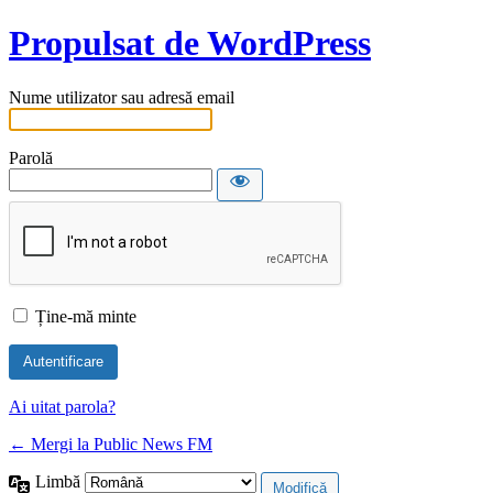
Propulsat de WordPress
Nume utilizator sau adresă email
Parolă
Ține-mă minte
Ai uitat parola?
← Mergi la Public News FM
Limbă