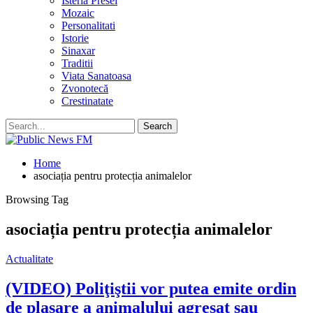
Isteria Presei
Mozaic
Personalitati
Istorie
Sinaxar
Traditii
Viata Sanatoasa
Zvonotecă
Crestinatate
Home
asociația pentru protecția animalelor
Browsing Tag
asociația pentru protecția animalelor
Actualitate
(VIDEO) Poliţiştii vor putea emite ordin
de plasare a animalului agresat sau