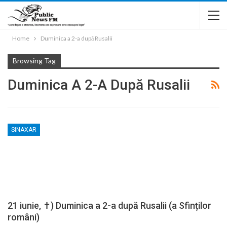
Home
Duminica a 2-a după Rusalii
Browsing Tag
Duminica A 2-A După Rusalii
SINAXAR
21 iunie, ✝) Duminica a 2-a după Rusalii (a Sfinților
români)