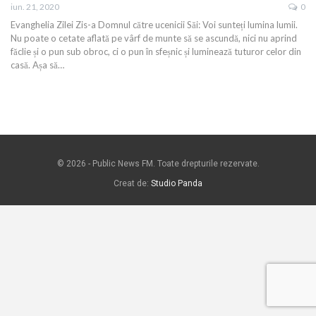
iun. 21, 2020
0
Evanghelia Zilei Zis-a Domnul către ucenicii Săi: Voi sunteți lumina lumii.
Nu poate o cetate aflată pe vârf de munte să se ascundă, nici nu aprind
făclie și o pun sub obroc, ci o pun în sfeșnic și luminează tuturor celor din
casă. Așa să…
© 2026 - Public News FM. Toate drepturile rezervate.
Creat de:
Studio Panda