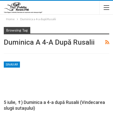
Home
Duminica a 4-a după Rusalii
Browsing Tag
Duminica A 4-A După Rusalii
SINAXAR
5 iulie, ✝) Duminica a 4-a după Rusalii (Vindecarea
slugii sutașului)