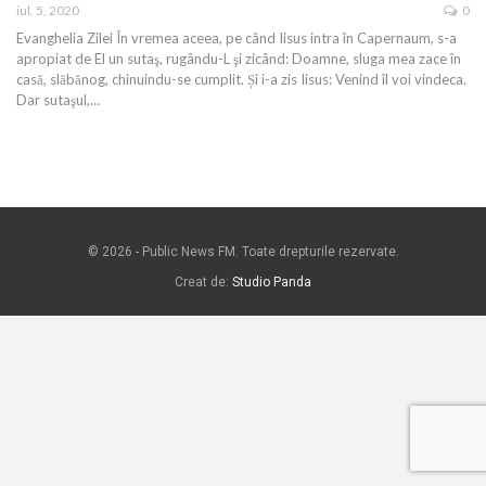
iul. 5, 2020
0
Evanghelia Zilei În vremea aceea, pe când Iisus intra în Capernaum, s-a
apropiat de El un sutaş, rugându-L şi zicând: Doamne, sluga mea zace în
casă, slăbănog, chinuindu-se cumplit. Și i-a zis Iisus: Venind îl voi vindeca.
Dar sutaşul,…
© 2026 - Public News FM. Toate drepturile rezervate.
Creat de:
Studio Panda