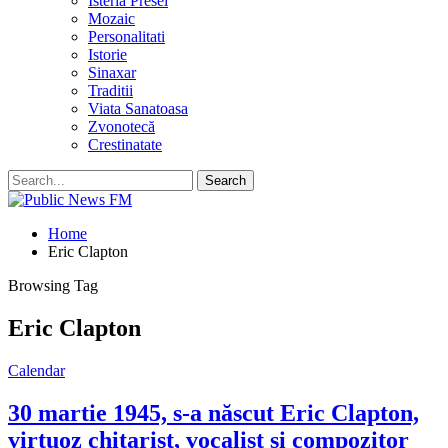
Isteria Presei
Mozaic
Personalitati
Istorie
Sinaxar
Traditii
Viata Sanatoasa
Zvonotecă
Crestinatate
Home
Eric Clapton
Browsing Tag
Eric Clapton
Calendar
30 martie 1945, s-a născut Eric Clapton,
virtuoz chitarist, vocalist și compozitor