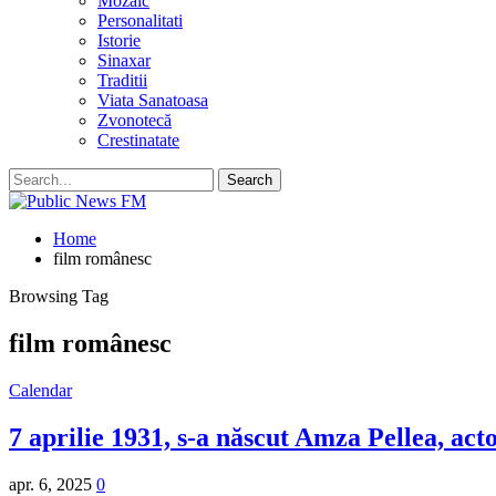
Mozaic
Personalitati
Istorie
Sinaxar
Traditii
Viata Sanatoasa
Zvonotecă
Crestinatate
Home
film românesc
Browsing Tag
film românesc
Calendar
7 aprilie 1931, s-a născut Amza Pellea, act
apr. 6, 2025
0