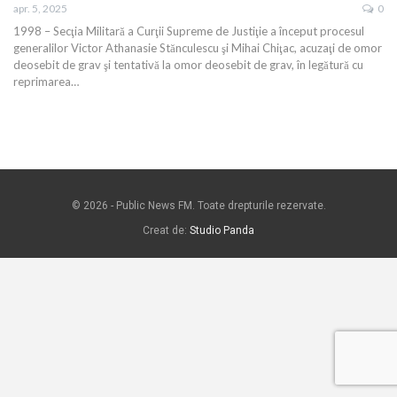
apr. 5, 2025
0
1998 – Secţia Militară a Curţii Supreme de Justiţie a început procesul
generalilor Victor Athanasie Stănculescu şi Mihai Chiţac, acuzaţi de omor
deosebit de grav şi tentativă la omor deosebit de grav, în legătură cu
reprimarea…
© 2026 - Public News FM. Toate drepturile rezervate.
Creat de:
Studio Panda