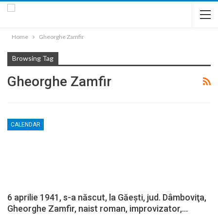
Home
Gheorghe Zamfir
Browsing Tag
Gheorghe Zamfir
CALENDAR
6 aprilie 1941, s-a născut, la Găeşti, jud. Dâmboviţa,
Gheorghe Zamfir, naist roman, improvizator,…