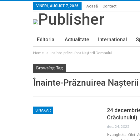
VINERI, AUGUST 7, 2026
Acasă
Contact
Editorial
Actualitate
International
S
Home
Înainte-prăznuirea Naşterii Domnului
Browsing Tag
Înainte-Prăznuirea Naşteri
24 decembrie
SINAXAR
Crăciunului)
dec. 24, 2025
Evanghelia Zilei 