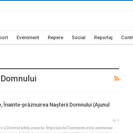
port
Eveniment
Repere
Social
Reportaj
Contr
i Domnului
, Înainte-prăznuirea Naşterii Domnului (Ajunul
0
Zis-a Domnul pilda aceasta: Împărăția lui Dumnezeu este asemenea