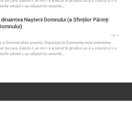
r pe care, luându-l, un om l-a aruncat în grădina sa; și a crescut și s-a
sările cerului s-au sălășluit în ramurile…
dinaintea Nașterii Domnului (a Sfinților Părinți
 Domnului)
0
Zis-a Domnul pilda aceasta: Împărăția lui Dumnezeu este asemenea
r pe care, luându-l, un om l-a aruncat în grădina sa; și a crescut și s-a
sările cerului s-au sălășluit în ramurile…