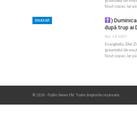
grăuntelui de mușta
făcut copac, iar pă
) Duminica 
SINAXAR
după trup ai
dec. 24, 2023
Evanghelia Zilei 
grăuntelui de mușta
făcut copac, iar pă
© 2026 - Public News FM. Toate drepturile rezervate.