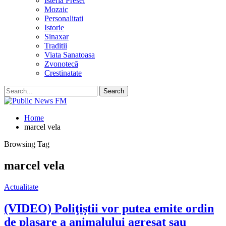
Isteria Presei
Mozaic
Personalitati
Istorie
Sinaxar
Traditii
Viata Sanatoasa
Zvonotecă
Crestinatate
Home
marcel vela
Browsing Tag
marcel vela
Actualitate
(VIDEO) Poliţiştii vor putea emite ordin
de plasare a animalului agresat sau