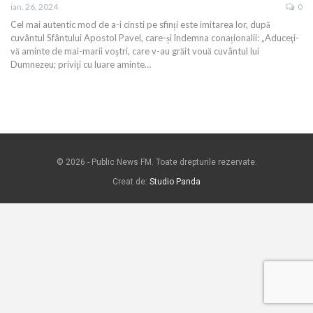
ian. 26, 2024
0
Cel mai autentic mod de a-i cinsti pe sfinți este imitarea lor, după
cuvântul Sfântului Apostol Pavel, care-și îndemna conaționalii: „Aduceţi-
vă aminte de mai-marii voştri, care v-au grăit vouă cuvântul lui
Dumnezeu; priviţi cu luare aminte…
© 2026 - Public News FM. Toate drepturile rezervate.
Creat de:
Studio Panda