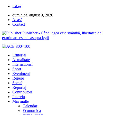
Likes
duminică, august 9, 2026
Acasă
Contact
Publisher - Când legea este strâmbă, libertatea de
exprimare este deasupra legii
Editorial
Actualitate
International
Sport
Eveniment
Repere
Social
Reportaj
Contributori
Interviu
Mai multe
Calendar
Economica