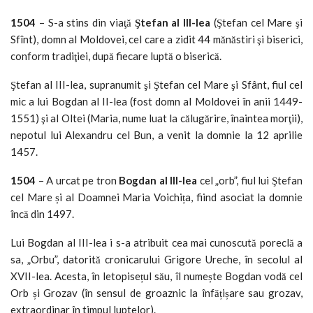
1504
– S-a stins din viaţă
Ştefan al III-lea
(Ştefan cel Mare şi
Sfînt), domn al Moldovei, cel care a zidit 44 mănăstiri şi biserici,
conform tradiţiei, după fiecare luptă o biserică.
Ştefan al III-lea, supranumit şi Ştefan cel Mare şi Sfânt, fiul cel
mic a lui Bogdan al II-lea (fost domn al Moldovei în anii 1449-
1551) şi al Oltei (Maria, nume luat la călugărire, înaintea morţii),
nepotul lui Alexandru cel Bun, a venit la domnie la 12 aprilie
1457.
1504
– A urcat pe tron
Bogdan al III-lea
cel „orb”, fiul lui Ştefan
cel Mare și al Doamnei Maria Voichița, fiind asociat la domnie
încă din 1497.
Lui Bogdan al III-lea i s-a atribuit cea mai cunoscută poreclă a
sa, „Orbu”, datorită cronicarului Grigore Ureche, în secolul al
XVII-lea. Acesta, în letopisețul său, îl numește Bogdan vodă cel
Orb și Grozav (în sensul de groaznic la înfățișare sau grozav,
extraordinar în timpul luptelor).