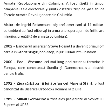
Armate Revoluţionare din Columbia. A fost răpită în timpul
campaniei sale electorale şi ţinută ostatică timp de şase ani de
Forţele Armate Revoluţionare din Columbia.
Alături de Ingrid Betancourt, alţi trei americani şi 11 militari
columbieni au fost eliberaţi în urma unei operaţiuni de infiltrare
minuţios pregătită de armata columbiană.
2002
– Bancherul american
Steve Fossett
a devenit primul om
care a călătorit singur, non-stop, în jurul lumii într-un balon.
2000
–
Podul Øresund
, cel mai lung pod rutier şi feroviar în
Europa, care conectează Suedia şi Danemarca, s-a deschis
pentru trafic.
1992
–
Ziua sărbătoririi lui Ştefan cel Mare şi Sfânt:
a
fost
canonizat de Biserica Ortodoxă Română la 2 iulie
1985
–
Mihail Gorbaciov
a fost ales preşedinte al Sovietului
Suprem al URSS.