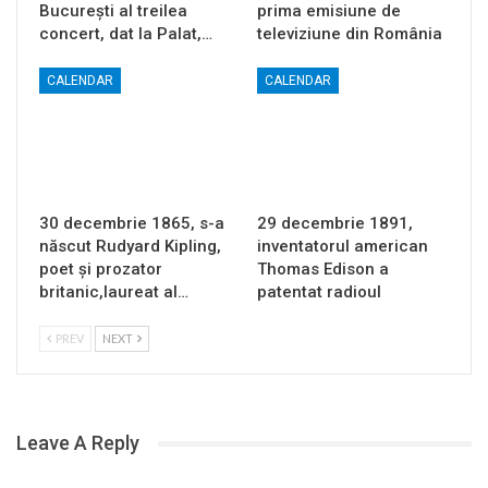
București al treilea
prima emisiune de
concert, dat la Palat,…
televiziune din România
CALENDAR
CALENDAR
30 decembrie 1865, s-a
29 decembrie 1891,
născut Rudyard Kipling,
inventatorul american
poet și prozator
Thomas Edison a
britanic,laureat al…
patentat radioul
PREV
NEXT
Leave A Reply