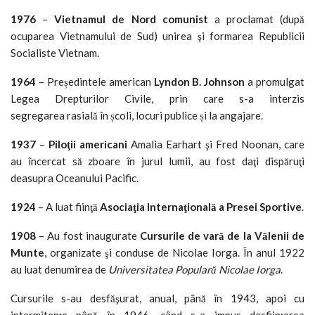
1976
–
Vietnamul de Nord comunist
a proclamat (după
ocuparea Vietnamului de Sud) unirea şi formarea Republicii
Socialiste Vietnam.
1964
– Președintele american
Lyndon B. Johnson
a promulgat
Legea Drepturilor Civile, prin care s-a interzis
segregarea rasială în școli, locuri publice și la angajare.
1937
–
Piloţii americani
Amalia Earhart şi Fred Noonan, care
au încercat să zboare în jurul lumii, au fost daţi dispăruţi
deasupra Oceanului Pacific.
1924
– A luat fiinţă
Asociaţia Internaţională a Presei Sportive
.
1908
– Au fost inaugurate
Cursurile de vară de la Vălenii de
Munte
, organizate şi conduse de Nicolae Iorga. În anul 1922
au luat denumirea de
Universitatea Populară Nicolae Iorga
.
Cursurile s-au desfăşurat, anual, până în 1943, apoi cu
intermitenţe până în 1946, când s-a impus desfiinţarea