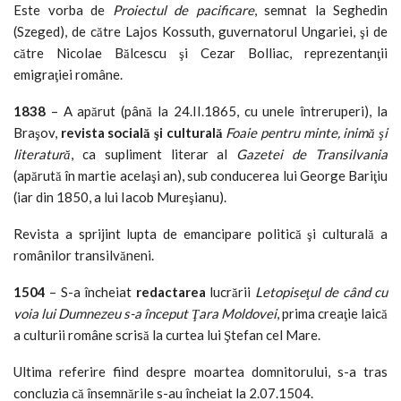
Este vorba de
Proiectul de pacificare
, semnat la Seghedin
(Szeged), de către Lajos Kossuth, guvernatorul Ungariei, şi de
către Nicolae Bălcescu şi Cezar Bolliac, reprezentanţii
emigraţiei române.
1838
– A apărut (până la 24.II.1865, cu unele întreruperi), la
Braşov,
revista socială şi culturală
Foaie pentru minte, inimă şi
literatură
, ca supliment literar al
Gazetei de Transilvania
(apărută în martie acelaşi an), sub conducerea lui George Bariţiu
(iar din 1850, a lui Iacob Mureşianu).
Revista a sprijint lupta de emancipare politică şi culturală a
românilor transilvăneni.
1504
– S-a încheiat
redactarea
lucrării
Letopiseţul de când cu
voia lui Dumnezeu s-a început Ţara Moldovei
, prima creaţie laică
a culturii române scrisă la curtea lui Ştefan cel Mare.
Ultima referire fiind despre moartea domnitorului, s-a tras
concluzia că însemnările s-au încheiat la 2.07.1504.