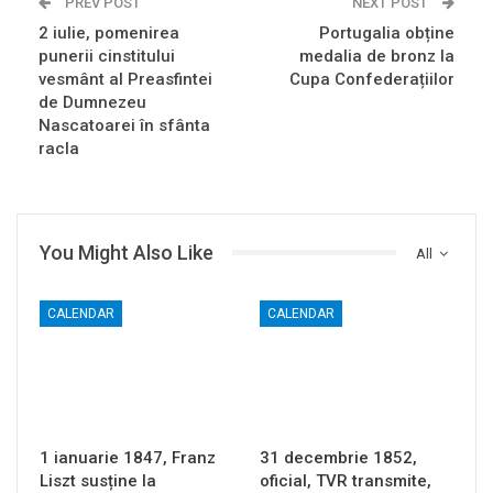
PREV POST
NEXT POST
2 iulie, pomenirea
Portugalia obține
punerii cinstitului
medalia de bronz la
vesmânt al Preasfintei
Cupa Confederațiilor
de Dumnezeu
Nascatoarei în sfânta
racla
You Might Also Like
All
CALENDAR
CALENDAR
1 ianuarie 1847, Franz
31 decembrie 1852,
Liszt susține la
oficial, TVR transmite,