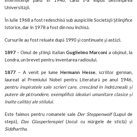
Universităţii.
În iulie 1968 a fost redeschisă sub auspiciile Societăţii Ştiinţifice
Istorice, dar în 1978 a fost din nou închisă.
Cursurile au fost reluate după 1990 şi continuate şi astăzi.
1897
– Omul de ştiinţă italian
Guglielmo Marconi
a obţinut, la
Londra, un brevet pentru inventarea radioului.
1877
– A venit pe lume
Hermann Hesse
, scriitor german,
laureat al Premiului Nobel pentru Literatură pe anul 1946,
pentru inspiratele sale scrieri care, crescând în îndrăzneală și
putere de pătrundere, exemplifică idealuri umanitare clasice și
înalte calități ale stilului.
Este faimos pentru romanele sale
Der Steppenwolf
(Lupul de
stepă),
Das Glasperlenspiel
(Jocul cu mărgele de sticlă) și
Siddhartha
.