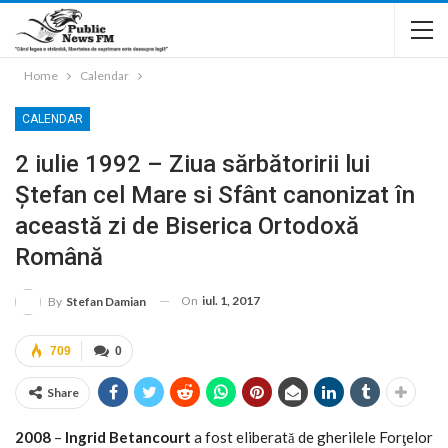
Home
Calendar
CALENDAR
2 iulie 1992 – Ziua sărbătoririi lui
Ştefan cel Mare si Sfânt canonizat în
această zi de Biserica Ortodoxă
Română
On
iul. 1, 2017
By
Stefan Damian
709
0
Share
2008
–
Ingrid Betancourt
a fost eliberată de gherilele Forţelor