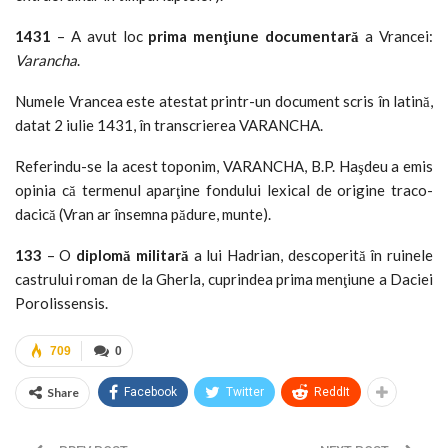
1431
– A avut loc
prima menţiune documentară
a Vrancei:
Varancha
.
Numele Vrancea este atestat printr-un document scris în latină,
datat 2 iulie 1431, în transcrierea VARANCHA.
Referindu-se la acest toponim, VARANCHA, B.P. Haşdeu a emis
opinia că termenul aparţine fondului lexical de origine traco-
dacică (Vran ar însemna pădure, munte).
133
– O
diplomă militară
a lui Hadrian, descoperită în ruinele
castrului roman de la Gherla, cuprindea prima menţiune a Daciei
Porolissensis.
709
0
Share
Facebook
Twitter
ReddIt