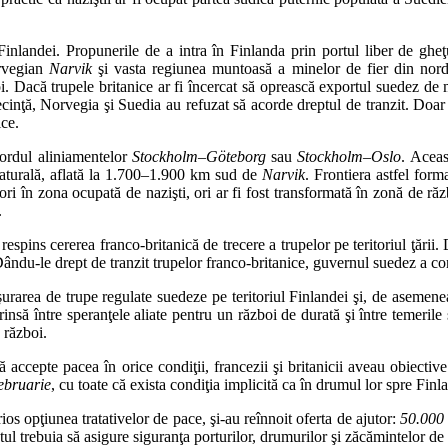
 Finlandei. Propunerile de a intra în Finlanda prin portul liber de ghe
orvegian
Narvik
şi vasta regiunea muntoasă a minelor de fier din nord
i. Dacă trupele britanice ar fi încercat să oprească exportul suedez de 
cinţă, Norvegia şi Suedia au refuzat să acorde dreptul de tranzit. Doar 
ice.
 nordul aliniamentelor
Stockholm–Göteborg
sau
Stockholm–Oslo
. Aceas
aturală, aflată la 1.700–1.900 km sud de
Narvik
. Frontiera astfel form
ori în zona ocupată de nazişti, ori ar fi fost transformată în zonă de răz
.
pins cererea franco-britanică de trecere a trupelor pe teritoriul ţării.
du-le drept de tranzit trupelor franco-britanice, guvernul suedez a conside
urarea de trupe regulate suedeze pe teritoriul Finlandei şi, de asemenea
să între speranţele aliate pentru un război de durată şi între temerile s
n război.
ă accepte pacea în orice condiţii, francezii şi britanicii aveau obiectiv
februarie
, cu toate că exista condiţia implicită ca în drumul lor spre Fi
os opţiunea tratativelor de pace, şi-au reînnoit oferta de ajutor:
50.000
tul trebuia să asigure siguranţa porturilor, drumurilor şi zăcămintelor de 