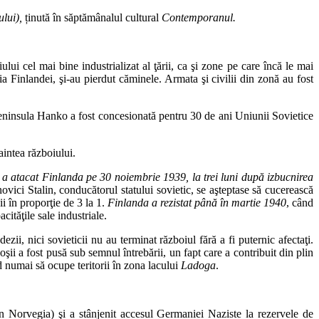
ului),
ținută în săptămânalul cultural
Contemporanul.
ului cel mai bine industrializat al ţării, ca şi zone pe care încă le mai
 Finlandei, şi-au pierdut căminele. Armata şi civilii din zonă au fost
Peninsula Hanko a fost concesionată pentru 30 de ani Uniunii Sovietice
aintea războiului.
a atacat Finlanda pe 30 noiembrie 1939, la trei luni după izbucnirea
ovici Stalin, conducătorul statului sovietic, se aşteptase să cucerească
ii în proporţie de 3 la 1.
Finlanda a rezistat până în martie 1940
, când
ităţile sale industriale.
zii, nici sovieticii nu au terminat războiul fără a fi puternic afectaţi.
şii a fost pusă sub semnul întrebării, un fapt care a contribuit din plin
nd numai să ocupe teritorii în zona lacului
Ladoga
.
in Norvegia) şi a stânjenit accesul Germaniei Naziste la rezervele de