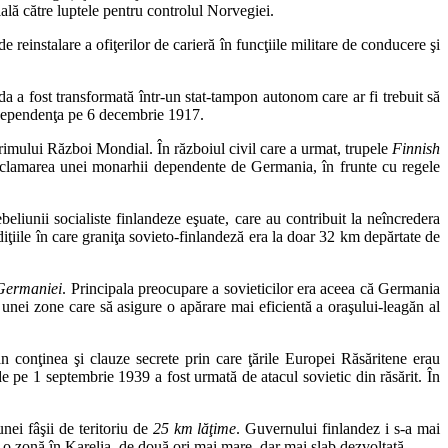
ă către luptele pentru controlul Norvegiei.
reinstalare a ofiţerilor de carieră în funcţiile militare de conducere şi
da a fost transformată într-un stat-tampon autonom care ar fi trebuit să
independenţa pe 6 decembrie 1917.
imului Război Mondial. În războiul civil care a urmat, trupele
Finnish
oclamarea unei monarhii dependente de Germania, în frunte cu regele
beliunii socialiste finlandeze eşuate, care au contribuit la neîncredera
iţiile în care graniţa sovieto-finlandeză era la doar 32 km depărtate de
 Germaniei
. Principala preocupare a sovieticilor era aceea că Germania
nei zone care să asigure o apărare mai eficientă a oraşului-leagăn al
onţinea şi clauze secrete prin care ţările Europei Răsăritene erau
 pe 1 septembrie 1939 a fost urmată de atacul sovietic din răsărit. În
ei fâşii de teritoriu de
25 km lăţime
. Guvernului finlandez i s-a mai
o zonă în Karelia, de două ori mai mare, dar mai slab dezvoltată.