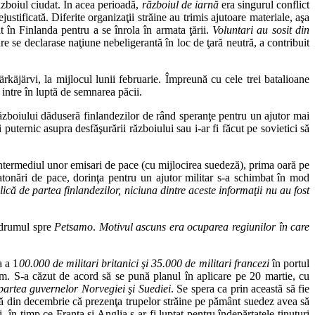
zboiul ciudat. În acea perioadă,
războiul de iarnă
era singurul conflict
stificată. Diferite organizaţii străine au trimis ajutoare materiale, aşa
t în Finlanda pentru a se înrola în armata ţării.
Voluntari au sosit din
re se declarase naţiune nebeligerantă în loc de ţară neutră, a contribuit
ärkäjärvi, la mijlocul lunii februarie. Împreună cu cele trei batalioane
 intre în luptă de semnarea păcii.
războiului dăduseră finlandezilor de rând speranţe pentru un ajutor mai
puternic asupra desfăşurării războiului sau i-ar fi făcut pe sovietici să
 intermediul unor emisari de pace (cu mijlocirea suedeză), prima oară pe
atonări de pace, dorinţa pentru un ajutor militar s-a schimbat în mod
ică de partea finlandezilor, niciuna dintre aceste informaţii nu au fost
e drumul spre
Petsamo
.
Motivul ascuns era ocuparea regiunilor în care
a a 1
00.000 de militari britanici şi 35.000 de militari francezi
în portul
rum. S-a căzut de acord să se pună planul în aplicare pe 20 martie, cu
n partea guvernelor Norvegiei şi Suediei
. Se spera ca prin această să fie
încă din decembrie că prezenţa trupelor străine pe pământ suedez avea să
în timp ce Franţa şi Anglia s-ar fi luptat pentru îndepărtatele ţinuturi