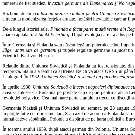
minereu de fier suedez.
Invaziile germane ale Danemarcei şi Norvegie
Războiul de iarnă
a fost un dezastru militar pentru Uniunea Sovietică
a trecut la modenizarea forţelor armate, hotărâri inevitabile care ar fi 
De-a lungul istoriei sale,
Finlanda a făcut parte multă vreme din Rega
apare capitala rusă
Sankt Peterburg
. După revoluţia care i-a adus pe 
Între Germania şi Finlanda s-au născut legături puternice când Imperi
Jäger
antrenate de germani
şi trupele regulate germane au jucat un
Friedrich Karl von Hessen.
Relaţiile dintre Uniunea Sovietică şi Finlanda au fost tensionate, din 
reciprocă. Stalin s-a temut că al treilea Reich va ataca URSS-ul până î
Leningrad. În 1932,
Uniunea Sovietică a semnat un pact de neagresi
În aprilie 1938,
Uniunea Sovietică a început negocieri diplomatice c
avea să folosească Finlanda pe post de cap de pod pentru a ataca Len
revoluţiei bolşevice. Cea mai mare parte a anului a trecut cu discuţii ster
Germania Nazistă şi Uniunea Sovietică au semnat, pe 23 august 193
împărţite între cei doi semnatari. S-a căzut de acord ca Finlanda să d
numai câteva săptămâni, Polonia a dispărut de pe harta politică a Euro
În toamna anului 1939, după atacul german din Polonia, Uniunea Sovie
cerut să concesioneze
Peninsula Hanko
URSS-ului în vederea construi