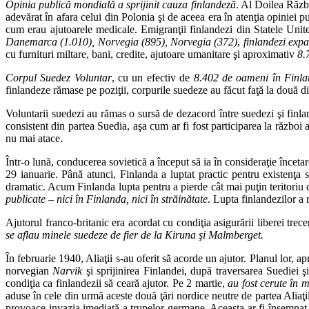
Opinia publică mondială a sprijinit cauza finlandeză
. Al Doilea Răzb
adevărat în afara celui din Polonia şi de aceea era în atenţia opiniei p
cum erau ajutoarele medicale. Emigranţii finlandezi din Statele Unite 
Danemarca (1.010), Norvegia (895), Norvegia (372)
,
finlandezi expa
cu furnituri miltare, bani, credite, ajutoare umanitare şi aproximativ
8.
Corpul Suedez Voluntar
, cu un efectiv de
8.402 de oameni în Finl
finlandeze rămase pe poziţii, corpurile suedeze au făcut faţă la două div
Voluntarii suedezi au rămas o sursă de dezacord între suedezi şi finla
consistent din partea Suedia, aşa cum ar fi fost participarea la război 
nu mai atace.
Într-o lună, conducerea sovietică a început să ia în consideraţie încet
29 ianuarie. Până atunci, Finlanda a luptat practic pentru existenţa
dramatic. Acum Finlanda lupta pentru a pierde cât mai puţin teritoriu
publicate – nici în Finlanda, nici în străinătate
. Lupta finlandezilor a 
Ajutorul franco-britanic era acordat cu condiţia asigurării liberei trec
se aflau minele suedeze de fier de la Kiruna şi Malmberget.
În februarie 1940, Aliaţii s-au oferit să acorde un ajutor. Planul lor,
norvegian
Narvik
şi sprijinirea Finlandei, după traversarea Suediei ş
condiţia ca finlandezii să ceară ajutor. Pe 2 martie,
au fost cerute în m
aduse în cele din urmă aceste două ţări nordice neutre de partea Aliaţi
provoace invazia imediată a trupelor germane. Aceasta ar fi însemnat pr