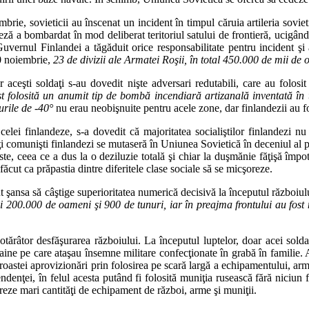
brie, sovieticii au înscenat un incident în timpul căruia artileria sovi
deză a bombardat în mod deliberat teritoriul satului de frontieră, ucigând 
uvernul Finlandei a tăgăduit orice responsabilitate pentru incident şi 
30 noiembrie,
23 de divizii ale Armatei Roşii, în total 450.000 de mii d
r aceşti soldaţi s-au dovedit nişte adversari redutabili, care au folosi
st folosită un anumit tip de bombă incendiară artizanală inventată în 
rile de -40°
nu erau neobişnuite pentru acele zone, dar finlandezii au fo
celei finlandeze, s-a dovedit că majoritatea socialiştilor finlandezi nu
i comunişti finlandezi se mutaseră în Uniunea Sovietică în deceniul al p
iste, ceea ce a dus la o deziluzie totală şi chiar la duşmănie făţişă împot
 făcut ca prăpastia dintre diferitele clase sociale să se micşoreze.
ut şansa să câştige superioritatea numerică decisivă la începutul războiul
ai 200.000 de oameni şi 900 de tunuri, iar în preajma frontului au fost 
otărâtor desfăşurarea războiului. La începutul luptelor, doar acei sold
 haine pe care ataşau însemne militare confecţionate în grabă în familie.
stei aprovizionări prin folosirea pe scară largă a echipamentului, armel
nţei, în felul acesta putând fi folosită muniţia rusească fără niciun fel
reze mari cantităţi de echipament de război, arme şi muniţii.