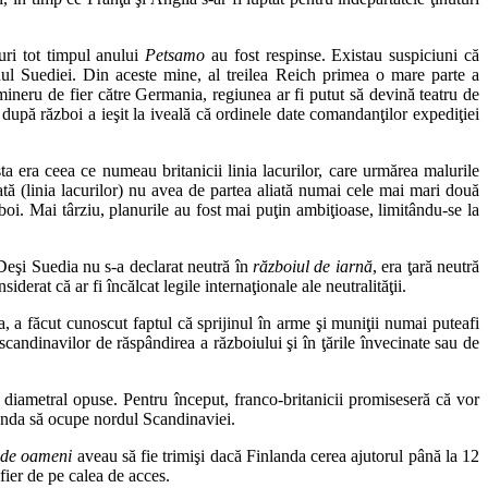
ţuri tot timpul anului
Petsamo
au fost respinse. Existau suspiciuni că
ul Suediei. Din aceste mine, al treilea Reich primea o mare parte a
mineru de fier către Germania, regiunea ar fi putut să devină teatru de
după război a ieşit la iveală că ordinele date comandanţilor expediţiei
ta era ceea ce numeau britanicii linia lacurilor, care urmărea malurile
ată (linia lacurilor) nu avea de partea aliată numai cele mai mari două
boi. Mai târziu, planurile au fost mai puţin ambiţioase, limitându-se la
 Deşi Suedia nu s-a declarat neutră în
războiul de iarnă
, era ţară neutră
rat că ar fi încălcat legile internaţionale ale neutralităţii.
, a făcut cunoscut faptul că sprijinul în arme şi muniţii numai puteafi
candinavilor de răspândirea a războiului şi în ţările învecinate sau de
e diametral opuse. Pentru început, franco-britanicii promiseseră că vor
nlanda să ocupe nordul Scandinaviei.
 de oameni
aveau să fie trimişi dacă Finlanda cerea ajutorul până la 12
fier de pe calea de acces.