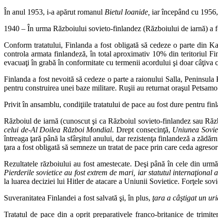
În anul 1953, i-a apărut romanul
Bietul Ioanide,
iar începând cu 1956, a
1940 – În urma Războiului sovieto-finlandez (Războiului de iarnă) a 
Conform tratatului, Finlanda a fost obligată să cedeze o parte din Karel
controla armata finlandeză, în total aproximativ 10% din teritoriul F
evacuaţi în grabă în conformitate cu termenii acordului şi doar câţiva ci
Finlanda a fost nevoită să cedeze o parte a raionului Salla, Peninsul
pentru construirea unei baze militare. Ruşii au returnat oraşul Petsamo 
Privit în ansamblu, condiţiile tratatului de pace au fost dure pentru fin
Războiul de iarnă (cunoscut şi ca Războiul sovieto-finlandez sau Răz
celui de-Al Doilea Război Mondial
. Drept consecinţă,
Uniunea Soviet
întreaga ţară până la sfârşitul anului, dar rezistenţa finlandeză a zădărn
ţara a fost obligată să semneze un tratat de pace prin care ceda agresor
Rezultatele războiului au fost amestecate. Deşi până în cele din urmă fo
Pierderile sovietice au fost extrem de mari, iar statutul internaţional al
la luarea deciziei lui Hitler de atacare a Uniunii Sovietice. Forţele sov
Suveranitatea Finlandei a fost salvată şi, în plus,
ţara a câştigat un uri
Tratatul de pace din a oprit preparativele franco-britanice de trimi