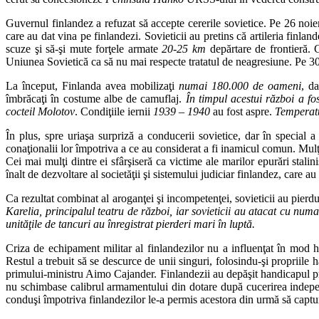
Guvernul finlandez a refuzat să accepte cererile sovietice. Pe 26 noiem
care au dat vina pe finlandezi. Sovieticii au pretins că artileria finlan
scuze şi să-şi mute forţele armate
20-25 km
depărtare de frontieră. G
Uniunea Sovietică ca să nu mai respecte tratatul de neagresiune. Pe 
La început, Finlanda avea mobilizaţi
numai 180.000 de oameni
, da
îmbrăcaţi în costume albe de camuflaj.
În timpul acestui război a fo
cocteil Molotov
. Condiţiile iernii
1939 – 1940
au fost aspre.
Temperatu
În plus, spre uriaşa surpriză a conducerii sovietice, dar în special a 
conaţionalii lor împotriva a ce au considerat a fi inamicul comun. Mulţ
Cei mai mulţi dintre ei sfârşiseră ca victime ale marilor epurări stalin
înalt de dezvoltare al societăţii şi sistemului judiciar finlandez, care au
Ca rezultat combinat al aroganţei şi incompetenţei, sovieticii au pierd
Karelia, principalul teatru de război, iar sovieticii au atacat cu num
unităţile de tancuri au înregistrat pierderi mari în luptă.
Criza de echipament militar al finlandezilor nu a influenţat în mod h
Restul a trebuit să se descurce de unii singuri, folosindu-şi propriile
primului-ministru Aimo Cajander. Finlandezii au depăşit handicapul proa
nu schimbase calibrul armamentului din dotare după cucerirea independe
conduşi împotriva finlandezilor le-a permis acestora din urmă să captu