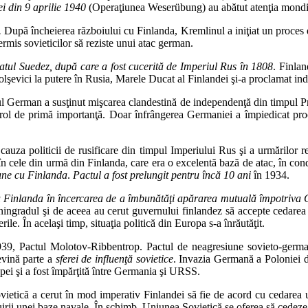
i din 9 aprilie 1940
(Operaţiunea Weserübung) au abătut atenţia mondial
.
După încheierea războiului cu Finlanda, Kremlinul a iniţiat un proces de 
permis sovieticilor să reziste unui atac german.
tul Suedez, după care a fost cucerită de Imperiul Rus în 1808
. Finlan
bolşevici la putere în Rusia, Marele Ducat al Finlandei şi-a proclamat 
ul German a susţinut mişcarea clandestină de independenţă din timpul Pr
 rol de primă importanţă. Doar înfrângerea Germaniei a împiedicat pr
cauza politicii de rusificare din timpul Imperiului Rus şi a urmărilor re
n cele din urmă din Finlanda, care era o excelentă bază de atac, în cond
une cu Finlanda
.
Pactul a fost prelungit pentru încă 10 ani
în 1934.
u Finlanda în încercarea de a îmbunătăţi apărarea mutuală împotriva
ingradul şi de aceea au cerut guvernului finlandez să accepte cedarea u
ile. În acelaşi timp, situaţia politică din Europa s-a înrăutăţit.
9, Pactul Molotov-Ribbentrop. Pactul de neagresiune sovieto-german c
evină parte a
sferei de influenţă sovietice
. Invazia Germană a Poloniei de
pei şi a fost împărţită între Germania şi URSS.
tică a cerut în mod imperativ Finlandei să fie de acord cu cedarea un
rii unei baze navale. În schimb, Uniunea Sovietică se oferea să cedeze 