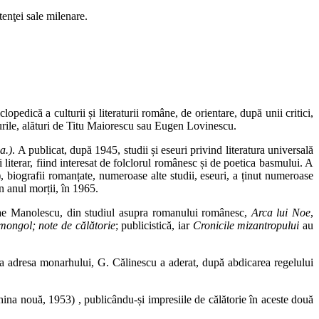
tenţei sale milenare.
lopedică a culturii și literaturii române, de orientare, după unii critici,
mpurile, alături de Titu Maiorescu sau Eugen Lovinescu.
a.)
. A publicat, după 1945, studii și eseuri privind literatura universală
i literar, fiind interesat de folclorul românesc și de poetica basmului. A
iografii romanțate, numeroase alte studii, eseuri, a ținut numeroase
n anul morții, în 1965.
lae Manolescu, din studiul asupra romanului românesc,
Arca lui Noe
,
mongol; note de călătorie
; publicistică, iar
Cronicile mizantropului
au
a adresa monarhului, G. Călinescu a aderat, după abdicarea regelului
na nouă, 1953) , publicându-și impresiile de călătorie în aceste două