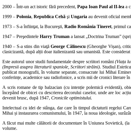
2000 – Într-un act istoric fără precedent,
Papa Ioan Paul al II-lea
a c
1999 –
Polonia
,
Republica Cehă
şi
Ungaria
au devenit oficial me
1973 – S-a înfiinţat, la Bucureşti,
Radio România Tineret
, primul c
1947 – Preşedintele
Harry Truman
a lansat „Doctrina Truman” (spri
1940 – S-a stins din viaţă
George Călinescu
(Gheorghe Vișan), critic, 
clasicizantă, după alții doar italienizantă sau umanistă. Este considera
Este autorul unor studii fundamentale despre scriitori români
(Viața lu
(Impresii asupra literaturii spaniole, Scriitori străini)
. Studiul
Estetic
publicat monografii, în volume separate, consacrate lui Mihai Emine
conferințe, academice sau radiofonice, a scris mii de cronici literare în
A scris romane de tip balzacian (cu intenție polemică evidentă), obi
începând de obicei cu descrierea decorului caselor, unde are loc acți
devenit brusc, după 1947,
Cronicile optimistului.
Intelectual cu idei de stânga, dar care în timpul dictaturii regelui Carol
Mihai și instaurarea comunismului, în 1947, la noua ideologie, surâzân
A făcut mai multe călătorii de documentare în Uniunea Sovietică, (la
volume.