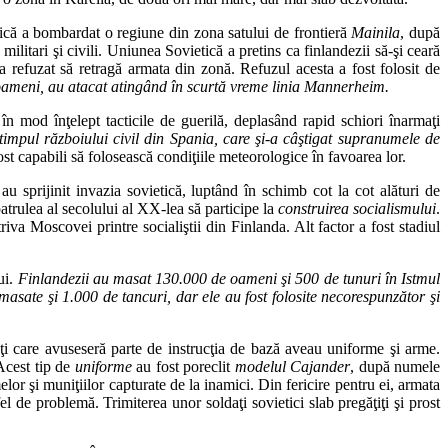
etică a bombardat o regiune din zona satului de frontieră
Mainila
, după
militari şi civili. Uniunea Sovietică a pretins ca finlandezii să-şi ceară
a refuzat să retragă armata din zonă. Refuzul acesta a fost folosit de
e oameni, au atacat atingând în scurtă vreme linia Mannerheim.
t în mod înţelept tacticile de guerilă, deplasând rapid schiori înarmaţi
timpul războiului civil din Spania, care şi-a câştigat supranumele de
st capabili să folosească condiţiile meteorologice în favoarea lor.
 au sprijinit invazia sovietică, luptând în schimb cot la cot alături de
atrulea al secolului al XX-lea să participe la
construirea socialismului
.
riva Moscovei printre socialiştii din Finlanda. Alt factor a fost stadiul
ui.
Finlandezii au masat 130.000 de oameni şi 500 de tunuri în Istmul
masate şi 1.000 de tancuri, dar ele au fost folosite necorespunzător şi
aţi care avuseseră parte de instrucţia de bază aveau uniforme şi arme.
 Acest tip de
uniforme
au fost poreclit
modelul Cajander
, după numele
or şi muniţiilor capturate de la inamici. Din fericire pentru ei, armata
 de problemă. Trimiterea unor soldaţi sovietici slab pregăţiţi şi prost