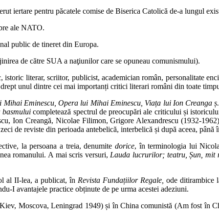
erut iertare pentru păcatele comise de Biserica Catolică de-a lungul exis
mbre ale NATO.
anal public de tineret din Europa.
jinirea de către SUA a naţiunilor care se opuneau comunismului).
istoric literar, scriitor, publicist, academician român, personalitate encic
t drept unul dintre cei mai importanți critici literari români din toate ti
i Mihai Eminescu, Opera lui Mihai Eminescu, Viața lui Ion Creanga ș.
a basmului
completează spectrul de preocupări ale criticului și istoriculu
scu, Ion Creangă, Nicolae Filimon, Grigore Alexandrescu (1932-1962), b
 zeci de reviste din perioada antebelică, interbelică și după aceea, până î
ective, la persoana a treia, denumite
dorice
, în terminologia lui Nico
unea romanului. A mai scris versuri,
Lauda lucrurilor; teatru, Șun, mit 
 al II-lea, a publicat, în
Revista Fundațiilor Regale,
ode ditirambice l
du-I avantajele practice obținute de pe urma acestei adeziuni.
 Kiev, Moscova, Leningrad 1949) și în China comunistă (Am fost în Chi