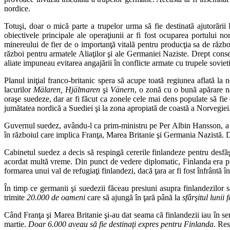
nordice.
Totuşi, doar o mică parte a trupelor urma să fie destinată ajutorării
obiectivele principale ale operaţiunii ar fi fost ocuparea portului n
minereului de fier de o importanţă vitală pentru producţia sa de războ
război pentru armatele Aliaţilor şi ale Germaniei Naziste. Drept conse
aliate impuneau evitarea angajării în conflicte armate cu trupele soviet
Planul iniţial franco-britanic spera să acupe toată regiunea aflată la
lacurilor
Mälaren, Hjälmaren
şi
Vänern
, o zonă cu o bună apărare n
oraşe suedeze, dar ar fi făcut ca zonele cele mai dens populate să fie 
jumătatea nordică a Suediei şi la zona apropiată de coastă a Norvegiei
Guvernul suedez, avându-l ca prim-ministru pe Per Albin Hansson, a res
în războiul care implica Franţa, Marea Britanie şi Germania Nazistă. Dân
Cabinetul suedez a decis să respingă cererile finlandeze pentru desfăş
acordat multă vreme. Din punct de vedere diplomatic, Finlanda era prin
formarea unui val de refugiaţi finlandezi, dacă ţara ar fi fost înfrântă î
În timp ce germanii şi suedezii făceau presiuni asupra finlandezilor s
trimite
20.000 de oameni
care să ajungă în ţară până la
sfârşitul lunii 
Când Franţa şi Marea Britanie şi-au dat seama că finlandezii iau în seri
martie.
Doar 6.000 aveau să fie destinaţi expres pentru Finlanda
. Res