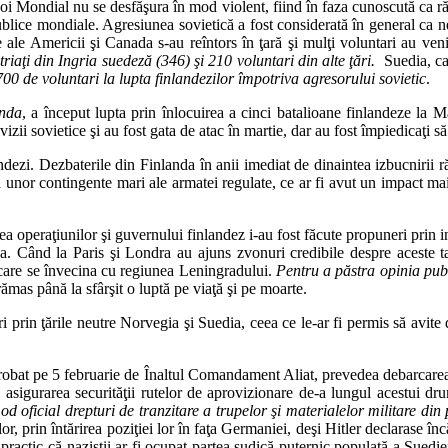
oi Mondial nu se desfăşura în mod violent, fiind în faza cunoscută ca ră
ublice mondiale. Agresiunea sovietică a fost considerată în general ca neju
ale Americii şi Canada s-au reîntors în ţară şi mulţi voluntari au veni
triaţi din Ingria suedeză (346) şi 210 voluntari din alte ţări.
Suedia, ca
700 de voluntari la lupta finlandezilor împotriva agresorului sovietic
.
anda
, a început lupta prin înlocuirea a cinci batalioane finlandeze la M
izii sovietice şi au fost gata de atac în martie, dar au fost împiedicaţi să
ndezi. Dezbaterile din Finlanda în anii imediat de dinaintea izbucnirii 
a unor contingente mari ale armatei regulate, ce ar fi avut un impact mai 
area operaţiunilor şi guvernului finlandez i-au fost făcute propuneri prin
 sa. Când la Paris şi Londra au ajuns zvonuri credibile despre aceste t
 care se învecina cu regiunea Leningradului.
Pentru a păstra opinia publ
rămas până la sfârşit o luptă pe viaţă şi pe moarte.
eri prin ţările neutre Norvegia şi Suedia, ceea ce le-ar fi permis să avit
 aprobat pe 5 februarie de Înaltul Comandament Aliat, prevedea debarcare
i asigurarea securităţii rutelor de aprovizionare de-a lungul acestui d
od oficial drepturi de tranzitare a trupelor şi materialelor militare di
lor, prin întărirea poziţiei lor în faţa Germaniei, deşi Hitler declarase 
actic că naziştii ar fi ocupat partea sudică puternic populată a Suediei, 