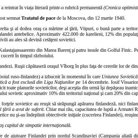
 reintrat în viața literarã printr-o rubrică permanentă
(Cronica optimist
fost semnat
Tratatul de pace
de la Moscova, din 12 martie 1940.
ia şi al doilea oraş ca mărime al ţării, Viipuri, o bună parte a teritori
inlandei antebelice. Aproximativ 422.000 de karelieni, 12% din populaţia
vili au ales să devină cetăţeni sovietici.
a Kalastajansaarento din Marea Barenţ şi patru insule din Golful Finic. 
cucerit în timpul războiului.
landezi. Ruşii căpătaseră oraşul Vîborg în plus faţa de cererile lor de din
boiul ruso-finlandez) a izbucnit în momentul în care
Uniunea Sovietică 
ică a fost exclusă din Liga Naţiunilor pe
14 decembrie. Iosif Vissarion
icit toate planurile sovieticilor, deşi aceştia din urmă îşi depăşeau inamic
ului sovietic aproximativ 10% din teritoriul naţional şi cam 20% din capac
rţele sovietice au reuşit să străpungă apărarea finlandeză, nici finlande
 ţării a avut de suferit
. Chiar mai rău, capacitatea de luptă a Armatei Ro
ietice nu şi-au îndeplinit obiectivele iniţiale (cucerirea Finlandei), reuşi
aş capital de simpatie internaţională.
tere de ajutoare Finlandei prin nordul Scandinaviei (Campania aliată d