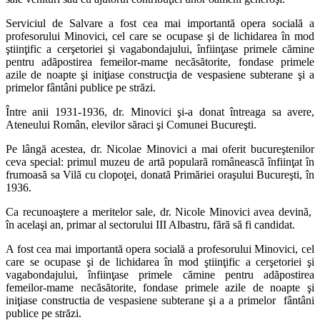
Serviciul de Salvare a fost cea mai importantă opera socială a
profesorului Minovici, cel care se ocupase şi de lichidarea în mod
ştiinţific a cerşetoriei şi vagabondajului, înfiinţase primele cămine
pentru adăpostirea femeilor-mame necăsătorite, fondase primele
azile de noapte şi iniţiase construcţia de vespasiene subterane şi a
primelor fântâni publice pe străzi.
Între anii 1931-1936, dr. Minovici şi-a donat întreaga sa avere,
Ateneului Român, elevilor săraci şi Comunei Bucureşti.
Pe lângă acestea, dr. Nicolae Minovici a mai oferit bucureştenilor
ceva special: primul muzeu de artă populară românească înfiinţat în
frumoasă sa Vilă cu clopoţei, donată Primăriei oraşului Bucureşti, în
1936.
Ca recunoaştere a meritelor sale, dr. Nicole Minovici avea devină,
în acelaşi an, primar al sectorului III Albastru, fără să fi candidat.
A fost cea mai importantă opera socială a profesorului Minovici, cel
care se ocupase şi de lichidarea în mod ştiinţific a cerşetoriei şi
vagabondajului, înfiinţase primele cămine pentru adăpostirea
femeilor-mame necăsătorite, fondase primele azile de noapte şi
iniţiase constructia de vespasiene subterane şi a a primelor fântâni
publice pe străzi.