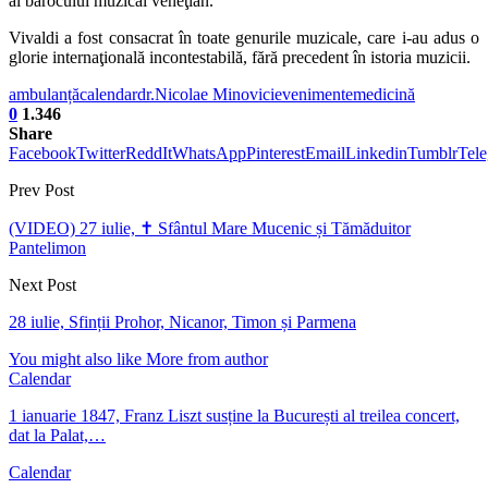
al barocului muzical veneţian.
Vivaldi a fost consacrat în toate genurile muzicale, care i-au adus o
glorie internaţională incontestabilă, fără precedent în istoria muzicii.
ambulanță
calendar
dr.Nicolae Minovici
evenimente
medicină
0
1.346
Share
Facebook
Twitter
ReddIt
WhatsApp
Pinterest
Email
Linkedin
Tumblr
Tel
Prev Post
(VIDEO) 27 iulie, ✝ Sfântul Mare Mucenic și Tămăduitor
Pantelimon
Next Post
28 iulie, Sfinții Prohor, Nicanor, Timon și Parmena
You might also like
More from author
Calendar
1 ianuarie 1847, Franz Liszt susține la București al treilea concert,
dat la Palat,…
Calendar