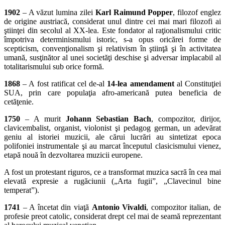
1902
– A văzut lumina zilei
Karl Raimund Popper
, filozof englez
de origine austriacă, considerat unul dintre cei mai mari filozofi ai
ştiinţei din secolul al XX-lea. Este fondator al raţionalismului critic
împotriva determinismului istoric, s-a opus oricărei forme de
scepticism, convenţionalism şi relativism în ştiinţă şi în activitatea
umană, susţinător al unei societăţi deschise şi adversar implacabil al
totalitarismului sub orice formă.
1868
– A fost ratificat cel de-al
14-lea amendament
al Constituţiei
SUA, prin care populaţia afro-americană putea beneficia de
cetăţenie.
1750
– A murit
Johann Sebastian Bach
, compozitor, dirijor,
clavicembalist, organist, violonist şi pedagog german, un adevărat
geniu al istoriei muzicii, ale cărui lucrări au sintetizat epoca
polifoniei instrumentale şi au marcat începutul clasicismului vienez,
etapă nouă în dezvoltarea muzicii europene.
A fost un protestant riguros, ce a transformat muzica sacră în cea mai
elevată expresie a rugăciunii („Arta fugiiˮ, „Clavecinul bine
temperatˮ).
1741
– A încetat din viaţă
Antonio Vivaldi
, compozitor italian, de
profesie preot catolic, considerat drept cel mai de seamă reprezentant