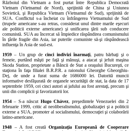
Războiul din Vietnam a fost purtat între Republica Democrată
Vietnam (Vietnamul de Nord), sprijinită de China şi Uniunea
Sovietică, şi Republica Vietnam (Vietnamul de Sud), sprijinită de
SUA. Conflictul s-a încheiat cu înfrângerea Vietnamului de Sud
(trupele americane s-au retras, considerat unul dintre marile eşecuri
ale politicii externe americane) şi unificarea ţării sub conducere
comunistă. SUA au încercat să împiedice răspândirea comunismului
în ţârile fragile din Asia, iar puterile comuniste să-şi răspândească
influenţa în Asia de sud-est.
1959
– Un grup de
cinci indivizi înarmaţi
, patru bărbaţi şi o
femeie, purtând măşti pe faţă şi mănuşi, a atacat şi jefuit maşina
Skoda Station, proprietate a Băncii de Stat a oraşului Bucureşti, ce
staţiona în faţa filialei B.R.P.R. a raionului Gheorghe Gheorghiu-
Dej, de unde a furat suma de 1686000 lei. Datorită muncii
informative desfăşurată de organele securităţii de stat, la data de 17
septembrie 1959, cei cinci autori ai jafului au fost arestaţi, precum şi
unii din complicii şi favorizatorii lor.
1954
– S-a născut
Hugo Chávez
, preşedintele Venezuelei din 2
februarie 1999, critic al neoliberalismului, globalizaţiei şi a politicii
externe a SUA, promoter al socialismului, democraţiei şi colaborării
latino-americane.
1948
– A fost creată
Organizaţia Europeană de Cooperare