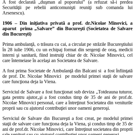
A fost declarată „duşman al poporuluiˮ (a refuzat să-i predea
Securităţii pe rebelii anticomunişti reuniţi sub comanda lui
Arsenescu).
1906 – Din iniţiativa privată a prof. dr.Nicolae Minovici, a
aparut prima „Salvare” din Bucureşti (Societatea de Salvare
din Bucureşti)
Prima ambulanţă, o trăsura cu cai, a circulat pe străzile Bucureştiului
în 28 iulie 1906, cu un echipaj format din sergenţi de oraş, medicii
interni şi sanitarii, fiind instruiţi chiar de dr. Nicolae Minovici, cel
care întemeiase în acelaşi an Societatea de Salvare.
A fost prima Societate de Ambulanţă din Balcani si a fost înfiinţată
de prof. Dr. Nicolae Minovici pe modelul primei staţii de salvare
care funcţiona deja la Viena.
Serviciul de Salvare a fost funcţionat sub deviza „Totdeauna tuturor,
gata pentru ajutor„şi a fost condus timp de 35 de ani de prof.dr.
Nicolae Minovici personal, care a întreţinut Societatea din veniturile
proprii sau cu ajutorul contribuţiei unor oameni generoşi.
Serviciul de Salvare din Bucureşti a fost creat, pe modelul primei
staţii de salvare care funcţiona deja la Viena, şi condus timp de 35 de
ani de prof.dr. Nicolae Minovici, care întreţinut societatea din proprii
sale venituri sau cu ajutorul contribuţiei unor oameni generoşi.