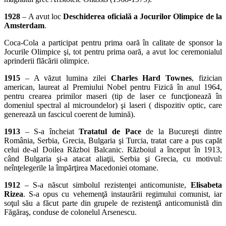
1928
– A avut loc
Deschiderea oficială a Jocurilor Olimpice de la
Amsterdam
.
Coca-Cola a participat pentru prima oară în calitate de sponsor la
Jocurile Olimpice şi, tot pentru prima oară, a avut loc ceremonialul
aprinderii flăcării olimpice.
1915
– A văzut lumina zilei
Charles Hard Townes
, fizician
american, laureat al Premiului Nobel pentru Fizică în anul 1964,
pentru crearea primilor maseri (tip de laser ce funcţionează în
domeniul spectral al microundelor) şi laseri ( dispozitiv optic, care
generează un fascicul coerent de lumină).
1913
– S-a încheiat
Tratatul de Pace
de la Bucureşti dintre
România, Serbia, Grecia, Bulgaria şi Turcia, tratat care a pus capăt
celui de-al Doilea Război Balcanic. Războiul a început în 1913,
când Bulgaria şi-a atacat aliaţii, Serbia şi Grecia, cu motivul:
neînţelegerile la împărţirea Macedoniei otomane.
1912
– S-a născut simbolul rezistenţei anticomuniste,
Elisabeta
Rizea
. S-a opus cu vehemenţă instaurării regimului comunist, iar
soţul său a făcut parte din grupele de rezistenţă anticomunistă din
Făgăraş, conduse de colonelul Arsenescu.