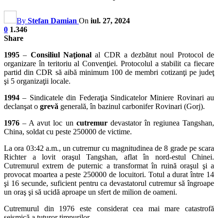
By
Stefan Damian
On
iul. 27, 2024
0
1.346
Share
1995
–
Consiliul Naţional
al CDR a dezbătut noul Protocol de
organizare în teritoriu al Convenţiei. Protocolul a stabilit ca fiecare
partid din CDR să aibă minimum 100 de membri cotizanţi pe judeţ
şi 5 organizaţii locale.
1994
– Sindicatele din Federaţia Sindicatelor Miniere Rovinari au
declanşat o
grevă
generală, în bazinul carbonifer Rovinari (Gorj).
1976
– A avut loc un
cutremur
devastator în regiunea Tangshan,
China, soldat cu peste 250000 de victime.
La ora 03:42 a.m., un cutremur cu magnitudinea de 8 grade pe scara
Richter a lovit oraşul Tangshan, aflat în nord-estul Chinei.
Cutremurul extrem de puternic a transformat în ruină oraşul şi a
provocat moartea a peste 250000 de locuitori. Totul a durat între 14
şi 16 secunde, suficient pentru ca devastatorul cutremur să îngroape
un oraş şi să ucidă aproape un sfert de milion de oameni.
Cutremurul din 1976 este considerat cea mai mare catastrofă
seismică a tuturor timpurilor.