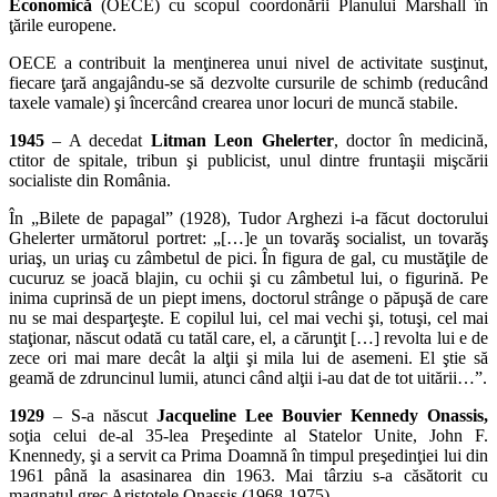
Economică
(OECE) cu scopul coordonării Planului Marshall în
ţările europene.
OECE a contribuit la menţinerea unui nivel de activitate susţinut,
fiecare ţară angajându-se să dezvolte cursurile de schimb (reducând
taxele vamale) şi încercând crearea unor locuri de muncă stabile.
1945
– A decedat
Litman Leon Ghelerter
, doctor în medicină,
ctitor de spitale, tribun şi publicist, unul dintre fruntaşii mişcării
socialiste din România.
În „Bilete de papagal” (1928), Tudor Arghezi i-a făcut doctorului
Ghelerter următorul portret: „[…]e un tovarăş socialist, un tovarăş
uriaş, un uriaş cu zâmbetul de pici. În figura de gal, cu mustăţile de
cucuruz se joacă blajin, cu ochii şi cu zâmbetul lui, o figurină. Pe
inima cuprinsă de un piept imens, doctorul strânge o păpuşă de care
nu se mai desparţeşte. E copilul lui, cel mai vechi şi, totuşi, cel mai
staţionar, născut odată cu tatăl care, el, a cărunţit […] revolta lui e de
zece ori mai mare decât la alţii şi mila lui de asemeni. El ştie să
geamă de zdruncinul lumii, atunci când alţii i-au dat de tot uitării…”.
1929
– S-a născut
Jacqueline Lee Bouvier Kennedy Onassis,
soţia celui de-al 35-lea Preşedinte al Statelor Unite, John F.
Knennedy, şi a servit ca Prima Doamnă în timpul preşedinţiei lui din
1961 până la asasinarea din 1963. Mai târziu s-a căsătorit cu
magnatul grec Aristotele Onassis (1968-1975).