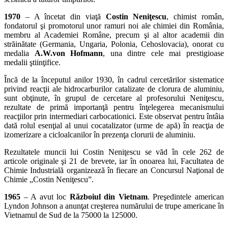
1970
– A încetat din viaţă
Costin Neniţescu
, chimist român,
fondatorul şi promotorul unor ramuri noi ale chimiei din România,
membru al Academiei Române, precum şi al altor academii din
străinătate (Germania, Ungaria, Polonia, Cehoslovacia), onorat cu
medalia
A.W.von Hofmann
, una dintre cele mai prestigioase
medalii ştiinţifice.
Încă de la începutul anilor 1930, în cadrul cercetărilor sistematice
privind reacţii ale hidrocarburilor catalizate de clorura de aluminiu,
sunt obţinute, în grupul de cercetare al profesorului Neniţescu,
rezultate de primă importanţă pentru înţelegerea mecanismului
reacţiilor prin intermediari carbocationici. Este observat pentru întâia
dată rolul esenţial al unui cocatalizator (urme de apă) în reacţia de
izomerizare a cicloalcanilor în prezenţa clorurii de aluminiu.
Rezultatele muncii lui Costin Neniţescu se văd în cele 262 de
articole originale şi 21 de brevete, iar în onoarea lui, Facultatea de
Chimie Industrială organizează în fiecare an Concursul Naţional de
Chimie „Costin Neniţescu”.
1965
– A avut loc
Războiul din Vietnam
. Preşedintele american
Lyndon Johnson a anunţat creşterea numărului de trupe americane în
Vietnamul de Sud de la 75000 la 125000.