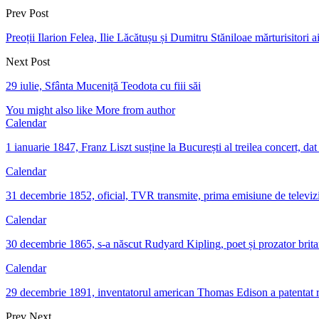
Prev Post
Preoții Ilarion Felea, Ilie Lăcătușu și Dumitru Stăniloae mărturisitori 
Next Post
29 iulie, Sfânta Muceniță Teodota cu fiii săi
You might also like
More from author
Calendar
1 ianuarie 1847, Franz Liszt susține la București al treilea concert, da
Calendar
31 decembrie 1852, oficial, TVR transmite, prima emisiune de televi
Calendar
30 decembrie 1865, s-a născut Rudyard Kipling, poet și prozator brita
Calendar
29 decembrie 1891, inventatorul american Thomas Edison a patentat 
Prev
Next