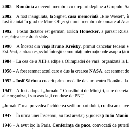
2005
–
România
a devenit membru cu drepturi depline a Grupului Salz
2002
– A fost inaugurată, la Sighet,
casa memorială
„Elie Wieselˮ, î
fost înaintat în grad de Mare Ofiţer şi numit membru de onoare al A
1992
– Fostul dictator est-german,
Erich Honecker
, a părăsit Rusi
despărţea cele două state.
1990
– A încetat din viaţă
Bruno Kreisky
, primul cancelar federal 
Est-Vest, a atras respectul întregii comunităţi internaţionale asupra ţări
1984
– La cea de-a XIII-a ediţie a Olimpiadei de vară, organizată la 
1958
– A fost semnat actul care a dus la crearea
NASA
, act semnat d
1952
–
Iosif Sârbu
a cucerit prima medalie de aur pentru România la Jo
1947
– A fost adoptat „Jurnalulˮ Consiliului de Miniştri, care decreta
alte organizaţii sau asociaţii conduse de PNŢ.
„Jurnalulˮ mai prevedea închiderea sediilor partidului, confiscarea ave
1947
– În urma unei înscenări, au fost arestaţi şi judecaţi
Iuliu Maniu
1946 – A avut loc la Paris,
Conferinţa de pace
, convocată de puteril