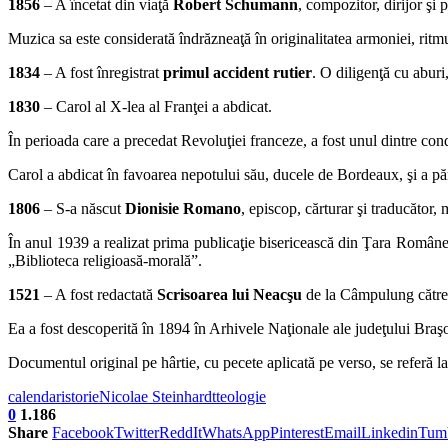
1856
– A încetat din viaţă
Robert Schumann
, compozitor, dirijor şi
Muzica sa este considerată îndrăzneaţă în originalitatea armoniei, ritmu
1834
– A fost înregistrat
primul accident rutier
. O diligenţă cu abur
1830
– Carol al X-lea al Franţei a abdicat.
În perioada care a precedat Revoluţiei franceze, a fost unul dintre condu
Carol a abdicat în favoarea nepotului său, ducele de Bordeaux, şi a păr
1806
– S-a născut
Dionisie Romano
, episcop, cărturar şi traducăto
În anul 1939 a realizat prima publicaţie bisericească din Ţara Româneas
„Biblioteca religioasă-moralăˮ.
1521
– A fost redactată
Scrisoarea lui Neacşu
de la Câmpulung către 
Ea a fost descoperită în 1894 în Arhivele Naţionale ale judeţului Braşo
Documentul original pe hârtie, cu pecete aplicată pe verso, se referă
calendar
istorie
Nicolae Steinhardt
teologie
0
1.186
Share
Facebook
Twitter
ReddIt
WhatsApp
Pinterest
Email
Linkedin
Tum