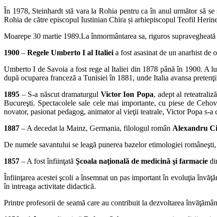
În 1978, Steinhardt stă vara la Rohia pentru ca în anul următor să se
Rohia de către episcopul Iustinian Chira și arhiepiscopul Teofil Herinea
Moarepe 30 martie 1989.La înmormântarea sa, riguros supravegheată de S
1900
–
Regele Umberto I al Italiei
a fost asasinat de un anarhist de o
Umberto I de Savoia a fost rege al Italiei din 1878 până în 1900. A luat
după ocuparea franceză a Tunisiei în 1881, unde Italia avansa pretenţii
1895
– S-a născut dramaturgul
Victor Ion Popa
, adept al reteatrali
Bucureşti. Spectacolele sale cele mai importante, cu piese de Cehov,
novator, pasionat pedagog, animator al vieţii teatrale, Victor Popa s-a co
1887
– A decedat la Mainz, Germania, filologul român
Alexandru C
De numele savantului se leagă punerea bazelor etimologiei româneşti, p
1857
– A fost înfiinţată
Şcoala naţională de medicină şi farmacie
di
Înfiinţarea acestei şcoli a însemnat un pas important în evoluţia învăţ
în intreaga activitate didactică.
Printre profesorii de seamă care au contribuit la dezvoltarea învăţăm