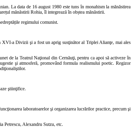
stinian. La data de 16 august 1980 este tuns în monahism la mănăstirea
rețul mănăstirii Rohia, îl integrează în obștea mănăstirii.
nedreptățile regimului comunist.
 XVI-a Divizii şi a fost un aprig susţinător al Triplei Alianţe, mai ales
răsunet de la Teatrul Naţional din Cernăuţi, pentru ca apoi să activeze în
 sugestie şi atmosferă, promovând formula realismului poetic. Regizor
iţionaliştilor.
ze ştiinţifice.
uncţionarea laboratoarelor şi organizarea lucrărilor practice, precum şi
ia Petrescu, Alexandru Sutzu, etc.