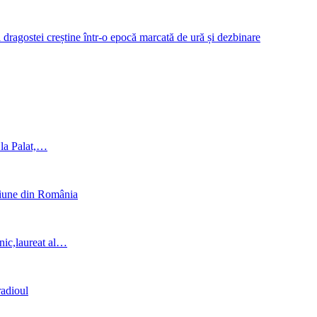
ai dragostei creștine într-o epocă marcată de ură și dezbinare
t la Palat,…
ziune din România
nic,laureat al…
radioul