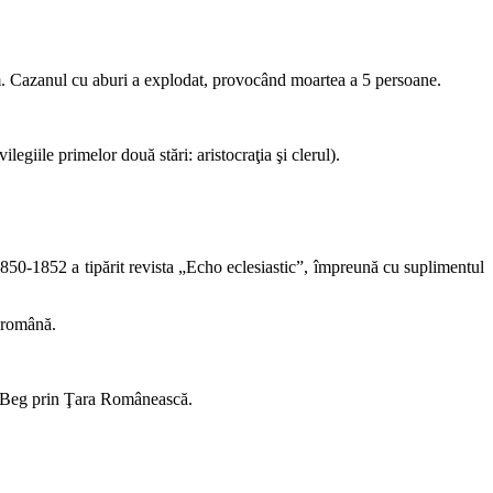
rum. Cazanul cu aburi a explodat, provocând moartea a 5 persoane.
egiile primelor două stări: aristocraţia şi clerul).
 1850-1852 a tipărit revista „Echo eclesiasticˮ, împreună cu suplimentul
 română.
ed-Beg prin Ţara Românească.