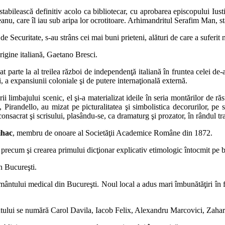
 stabilească definitiv acolo ca bibliotecar, cu aprobarea episcopului Iu
nu, care îl iau sub aripa lor ocrotitoare. Arhimandritul Serafim Man, sta
ecuritate, s-au strâns cei mai buni prieteni, alături de care a suferit 
rigine italiană, Gaetano Bresci.
 parte la al treilea război de independenţă italiană în fruntea celei de-a
, a expansiunii coloniale şi de putere internaţională externă.
zării limbajului scenic, el şi-a materializat ideile în seria montărilor de 
 Pirandello, au mizat pe picturalitatea şi simbolistica decorurilor, pe
nsacrat şi scrisului, plasându-se, ca dramaturg şi prozator, în rândul trad
ihac
, membru de onoare al Societăţii Academice Române din 1872.
recum şi crearea primului dicţionar explicativ etimologic întocmit pe ba
n Bucureşti.
ământului medical din Bucureşti. Noul local a adus mari îmbunătăţiri în f
ântului se numără Carol Davila, Iacob Felix, Alexandru Marcovici, Zahar