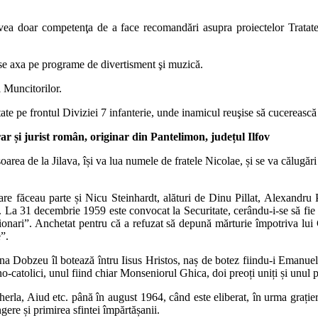
vea doar competenţa de a face recomandări asupra proiectelor Tratatel
se axa pe programe de divertisment şi muzică.
 Muncitorilor.
tate pe frontul Diviziei 7 infanterie, unde inamicul reuşise să cucerească
erar și jurist român, originar din Pantelimon, județul Ilfov
soarea de la Jilava, își va lua numele de fratele Nicolae, și se va călugări
care făceau parte și Nicu Steinhardt, alături de Dinu Pillat, Alexandr
a 31 decembrie 1959 este convocat la Securitate, cerându-i-se să fie ma
o-legionari”. Anchetat pentru că a refuzat să depună mărturie împotriva l
”.
 Dobzeu îl botează întru Iisus Hristos, naș de botez fiindu-i Emanuel 
no-catolici, unul fiind chiar Monseniorul Ghica, doi preoți uniți și unul
herla, Aiud etc. până în august 1964, când este eliberat, în urma grațierii
gere și primirea sfintei împărtășanii.