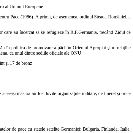
bru al Uniunii Europene.
pentru Pace (1986). A primit, de asemenea, ordinul Steaua României, a
lor care au încercat să se refugieze în R.F.Germania, trecând Zidul ce
u în politica de promovare a păcii în Orientul Apropiat şi în relaţiile
Viena, ca unul dintre sediile oficiale ale ONU.
int şi 17 de bronz
eeaşi măsură au fost lovite organizaţiile militare, de tineret şi orice
telor de pace cu statele satelite Germaniei: Bulgaria, Finlanda, Italia,