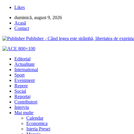
Likes
duminică, august 9, 2026
Acasă
Contact
Publisher - Când legea este strâmbă, libertatea de exprima
Editorial
Actualitate
International
Sport
Eveniment
Repere
Social
Reportaj
Contributori
Interviu
Mai multe
Calendar
Economica
Isteria Presei