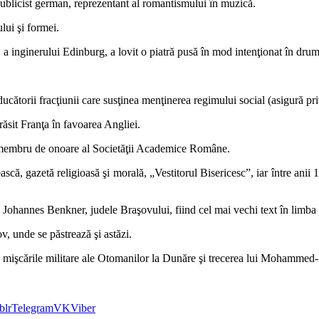
 publicist german, reprezentant al romantismului în muzică.
lui şi formei.
i, a inginerului Edinburg, a lovit o piatră pusă în mod intenţionat în d
cătorii fracţiunii care susţinea menţinerea regimului social (asigură privil
ăsit Franţa în favoarea Angliei.
r, membru de onoare al Societăţii Academice Române.
că, gazetă religioasă şi morală, „Vestitorul Bisericescˮ, iar între anii
Johannes Benkner, judele Braşovului, fiind cel mai vechi text în limba
v, unde se păstrează şi astăzi.
 la mişcările militare ale Otomanilor la Dunăre şi trecerea lui Mohamm
blr
Telegram
VK
Viber