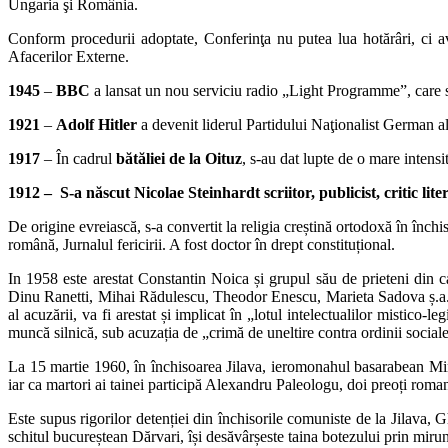
Ungaria şi România.
Conform procedurii adoptate, Conferinţa nu putea lua hotărâri, ci a
Afacerilor Externe.
1945
–
BBC
a lansat un nou serviciu radio „Light Programmeˮ, care 
1921
–
Adolf Hitler
a devenit liderul Partidului Naţionalist German al
1917
– În cadrul
bătăliei de la Oituz
, s-au dat lupte de o mare intensi
1912 – S-a născut Nicolae Steinhardt scriitor, publicist, critic lit
De origine evreiască, s-a convertit la religia creștină ortodoxă în închi
română, Jurnalul fericirii. A fost doctor în drept constituțional.
In 1958 este arestat Constantin Noica și grupul său de prieteni din 
Dinu Ranetti, Mihai Rădulescu, Theodor Enescu, Marieta Sadova ș.a. L
al acuzării, va fi arestat și implicat în „lotul intelectualilor mistic
muncă silnică, sub acuzația de „crimă de uneltire contra ordinii sociale
La 15 martie 1960, în închisoarea Jilava, ieromonahul basarabean Mina
iar ca martori ai tainei participă Alexandru Paleologu, doi preoți roma
Este supus rigorilor detenției din închisorile comuniste de la Jilava, G
schitul bucureștean Dărvari, își desăvârșeste taina botezului prin mirun