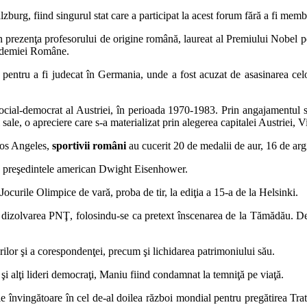
burg, fiind singurul stat care a participat la acest forum fără a fi mem
n prezenţa profesorului de origine română, laureat al Premiului Nobel 
cademiei Române.
a pentru a fi judecat în Germania, unde a fost acuzat de asasinarea ce
social-democrat al Austriei, în perioada 1970-1983. Prin angajamentul să
i sale, o apreciere care s-a materializat prin alegerea capitalei Austriei, 
Los Angeles,
sportivii români
au cucerit 20 de medalii de aur, 16 de arg
e preşedintele american Dwight Eisenhower.
curile Olimpice de vară, proba de tir, la ediţia a 15-a de la Helsinki.
 dizolvarea PNŢ, folosindu-se ca pretext înscenarea de la Tămădău. De ac
rilor şi a corespondenţei, precum şi lichidarea patrimoniului său.
şi alţi lideri democraţi, Maniu fiind condamnat la temniţă pe viaţă.
e învingătoare în cel de-al doilea război mondial pentru pregătirea Trata