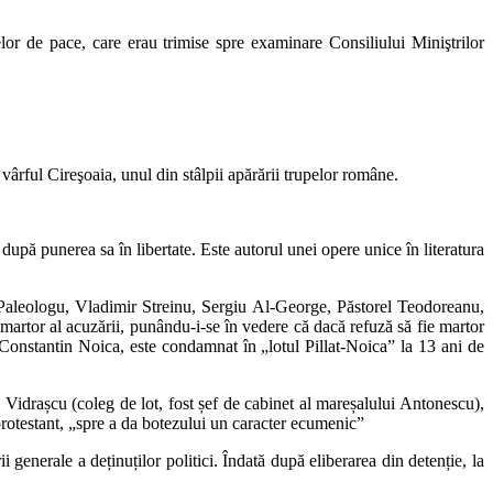
or de pace, care erau trimise spre examinare Consiliului Miniştrilor
 vârful Cireşoaia, unul din stâlpii apărării trupelor române.
 după punerea sa în libertate. Este autorul unei opere unice în literatura
u Paleologu, Vladimir Streinu, Sergiu Al-George, Păstorel Teodoreanu,
rtor al acuzării, punându-i-se în vedere că dacă refuză să fie martor
ui Constantin Noica, este condamnat în „lotul Pillat-Noica” la 13 ani de
Vidrașcu (coleg de lot, fost șef de cabinet al mareșalului Antonescu),
 protestant, „spre a da botezului un caracter ecumenic”
 generale a deținuților politici. Îndată după eliberarea din detenție, la