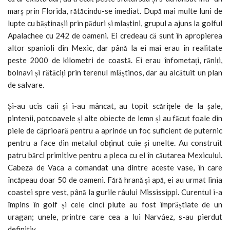
marș prin Florida, rătăcindu-se imediat. După mai multe luni de
lupte cu băștinașii prin păduri și mlaștini, grupul a ajuns la golful
Apalachee cu 242 de oameni. Ei credeau că sunt în apropierea
altor spanioli din Mexic, dar până la ei mai erau în realitate
peste 2000 de kilometri de coastă. Ei erau înfometați, răniți,
bolnavi și rătăciți prin terenul mlăștinos, dar au alcătuit un plan
de salvare.
Și-au ucis caii și i-au mâncat, au topit scărițele de la șale,
pintenii, potcoavele și alte obiecte de lemn și au făcut foale din
piele de căprioară pentru a aprinde un foc suficient de puternic
pentru a face din metalul obținut cuie și unelte. Au construit
patru bărci primitive pentru a pleca cu el în căutarea Mexicului.
Cabeza de Vaca a comandat una dintre aceste vase, în care
încăpeau doar 50 de oameni. Fără hrană și apă, ei au urmat linia
coastei spre vest, până la gurile râului Mississippi. Curentul i-a
împins în golf și cele cinci plute au fost împrăștiate de un
uragan; unele, printre care cea a lui Narváez, s-au pierdut
definitiv.