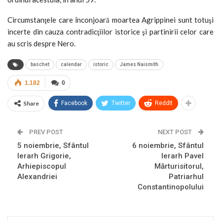
Circumstanţele care înconjoară moartea Agrippinei sunt totuşi
incerte din cauza contradicţiilor istorice şi partinirii celor care
au scris despre Nero.
baschet
calendar
istoric
James Naismith
1.182
0
Share
Facebook
Twitter
ReddIt
PREV POST
NEXT POST
5 noiembrie, Sfântul
6 noiembrie, Sfântul
Ierarh Grigorie,
Ierarh Pavel
Arhiepiscopul
Mărturisitorul,
Alexandriei
Patriarhul
Constantinopolului