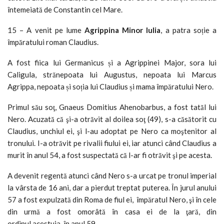
întemeiată de Constantin cel Mare.
15 – A venit pe lume
Agrippina Minor Iulia
, a patra soție a
împăratului roman Claudius.
A fost fiica lui Germanicus și a Agrippinei Major, sora lui
Caligula, strănepoata lui Augustus, nepoata lui Marcus
Agrippa, nepoata și soția lui Claudius și mama împăratului Nero.
Primul său soţ, Gnaeus Domitius Ahenobarbus, a fost tatăl lui
Nero. Acuzată că şi-a otrăvit al doilea soţ (49), s-a căsătorit cu
Claudius, unchiul ei, şi l-au adoptat pe Nero ca moştenitor al
tronului. I-a otrăvit pe rivalii fiului ei, iar atunci când Claudius a
murit în anul 54, a fost suspectată că l-ar fi otrăvit şi pe acesta.
A devenit regentă atunci când Nero s-a urcat pe tronul imperial
la vârsta de 16 ani, dar a pierdut treptat puterea. În jurul anului
57 a fost expulzată din Roma de fiul ei, împăratul Nero, şi în cele
din urmă a fost omorâtă în casa ei de la ţară, din
ordinul acestuia, în anul 59.