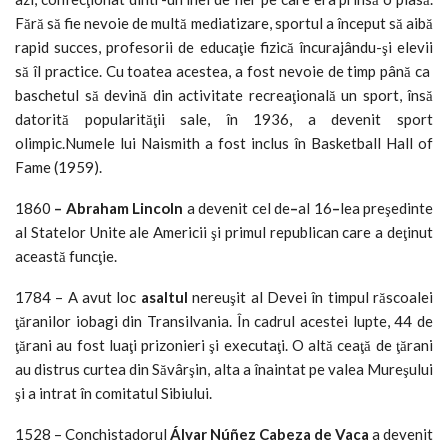
Fără să fie nevoie de multă mediatizare, sportul a început să aibă
rapid succes, profesorii de educaţie fizică încurajându-şi elevii
să îl practice. Cu toatea acestea, a fost nevoie de timp până ca
baschetul să devină din activitate recreaţională un sport, însă
datorită popularităţii sale, în 1936, a devenit sport
olimpic.Numele lui Naismith a fost inclus în Basketball Hall of
Fame (1959).
1860
– Abraham Lincoln
a devenit cel de
–
al 16
–
lea preşedinte
al Statelor Unite ale Americii şi primul republican care a deţinut
această funcţie.
1784 – A avut loc
asaltul
nereuşit al Devei în timpul răscoalei
ţăranilor iobagi din Transilvania. În cadrul acestei lupte, 44 de
ţărani au fost luaţi prizonieri şi executaţi. O altă ceaţă de ţărani
au distrus curtea din Săvârşin, alta a înaintat pe valea Mureşului
şi a intrat în comitatul Sibiului.
1528 – Conchistadorul
Álvar Núñez Cabeza de Vaca
a devenit