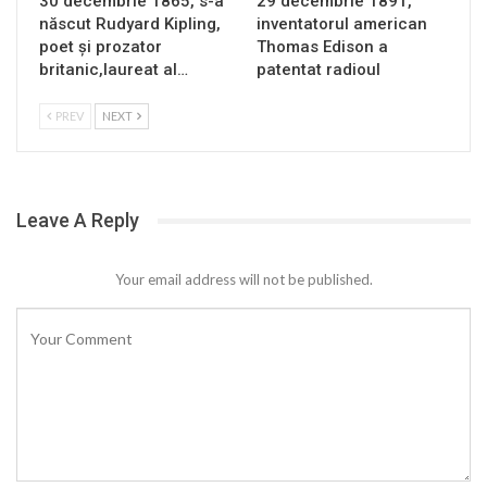
30 decembrie 1865, s-a
29 decembrie 1891,
născut Rudyard Kipling,
inventatorul american
poet și prozator
Thomas Edison a
britanic,laureat al…
patentat radioul
PREV
NEXT
Leave A Reply
Your email address will not be published.