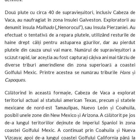
Două plute cu circa 40 de supraviețuitori, inclusiv Cabeza de
Vaca, au naufragiat în zona Insulei Galveston. Exploratorii au
denumit insula
Malhado
(„Nenorocul”), sau Insula Pierzaniei. Au
efectuat o tentativă de a repara plutele, utilizând resturile de
haine drept câlți pentru astuparea găurilor, dar au pierdut
plutele din cauza unui val mare. Numărul de supraviețuitori a
scăzut rapid, iar aceștia au fost capturați câțiva ani mai târziu de
diverse triburi amerindiene din zona superioară a coastei
Golfului Mexic. Printre acestea se numărau triburile
Hans
și
Capoques
.
Călătorind în această formație, Cabeza de Vaca a explorat
teritoriul actual al statului american Texas, precum și statele
mexicane de nord-est Tamaulipas, Nuevo León și Coahuila,
posibil unele zone din New Mexico și Arizona. A călătorit pe jos
de-a lungul teritoriilor deținute de Imperiul Spaniol în zona
coastei Golfului Mexic. A continuat prin Coahuila și Nueva
Vizcaya; apoi de-a lungul coastei Golfului California până la