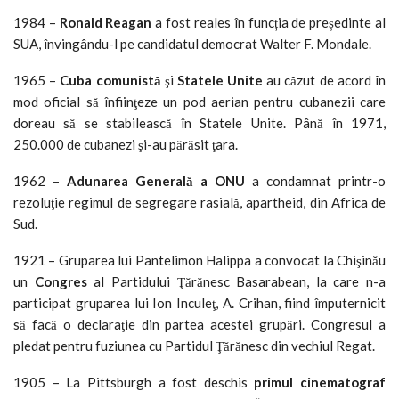
1984 –
Ronald Reagan
a fost reales în funcția de președinte al
SUA, învingându-l pe candidatul democrat Walter F. Mondale.
1965 –
Cuba comunistă
şi
Statele Unite
au căzut de acord în
mod oficial să înfiinţeze un pod aerian pentru cubanezii care
doreau să se stabilească în Statele Unite. Până în 1971,
250.000 de cubanezi şi-au părăsit ţara.
1962 –
Adunarea Generală a ONU
a condamnat printr-o
rezoluţie regimul de segregare rasială, apartheid, din Africa de
Sud.
1921 – Gruparea lui Pantelimon Halippa a convocat la Chişinău
un
Congres
al Partidului Ţărănesc Basarabean, la care n-a
participat gruparea lui Ion Inculeţ, A. Crihan, fiind împuternicit
să facă o declaraţie din partea acestei grupări. Congresul a
pledat pentru fuziunea cu Partidul Ţărănesc din vechiul Regat.
1905 – La Pittsburgh a fost deschis
primul cinematograf