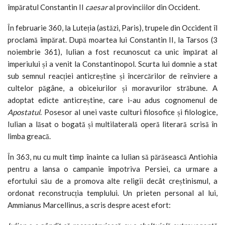
împăratul Constantin II
caesar
al provinciilor din Occident.
În februarie 360, la Luteția (astăzi, Paris), trupele din Occident îl
proclamă împărat. După moartea lui Constantin II, la Tarsos (3
noiembrie 361), Iulian a fost recunoscut ca unic împărat al
imperiului și a venit la Constantinopol. Scurta lui domnie a stat
sub semnul reacției anticreștine și încercărilor de reînviere a
cultelor păgâne, a obiceiurilor și moravurilor străbune. A
adoptat edicte anticreștine, care i-au adus cognomenul de
Apostatul
. Posesor al unei vaste culturi filosofice și filologice,
Iulian a lăsat o bogată și multilaterală operă literară scrisă în
limba greacă.
În 363, nu cu mult timp înainte ca Iulian să părăsească Antiohia
pentru a lansa o campanie împotriva Persiei, ca urmare a
efortului său de a promova alte religii decât creștinismul, a
ordonat reconstrucția templului. Un prieten personal al lui,
Ammianus Marcellinus, a scris despre acest efort: