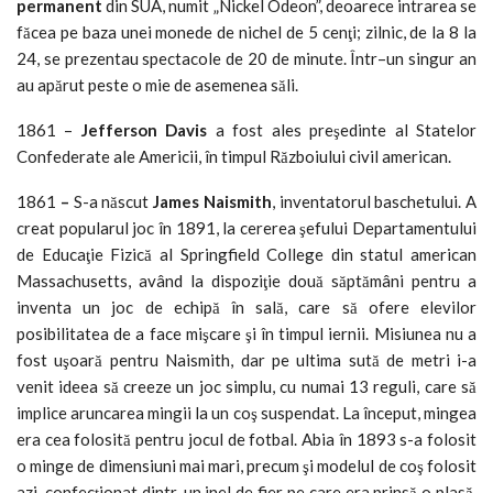
permanent
din SUA, numit „Nickel Odeon”, deoarece intrarea se
făcea pe baza unei monede de nichel de 5 cenţi; zilnic, de la 8 la
24, se prezentau spectacole de 20 de minute. Într–un singur an
au apărut peste o mie de asemenea săli.
1861 –
Jefferson Davis
a fost ales preşedinte al Statelor
Confederate ale Americii, în timpul Războiului civil american.
1861
–
S-a născut
James Naismith
, inventatorul baschetului. A
creat popularul joc în 1891, la cererea şefului Departamentului
de Educaţie Fizică al Springfield College din statul american
Massachusetts, având la dispoziţie două săptămâni pentru a
inventa un joc de echipă în sală, care să ofere elevilor
posibilitatea de a face mişcare şi în timpul iernii. Misiunea nu a
fost uşoară pentru Naismith, dar pe ultima sută de metri i-a
venit ideea să creeze un joc simplu, cu numai 13 reguli, care să
implice aruncarea mingii la un coş suspendat. La început, mingea
era cea folosită pentru jocul de fotbal. Abia în 1893 s-a folosit
o minge de dimensiuni mai mari, precum şi modelul de coş folosit
azi, confecţionat dintr-un inel de fier pe care era prinsă o plasă.