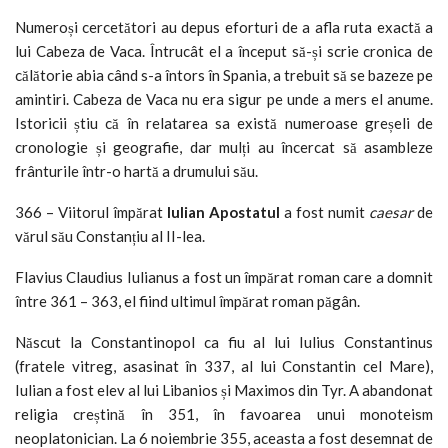
Numeroși cercetători au depus eforturi de a afla ruta exactă a
lui Cabeza de Vaca. Întrucât el a început să-și scrie cronica de
călătorie abia când s-a întors în Spania, a trebuit să se bazeze pe
amintiri. Cabeza de Vaca nu era sigur pe unde a mers el anume.
Istoricii știu că în relatarea sa există numeroase greșeli de
cronologie și geografie, dar mulți au încercat să asambleze
frânturile într-o hartă a drumului său.
366 – Viitorul împărat
Iulian Apostatul
a fost numit
caesar
de
vărul său Constanțiu al II-lea.
Flavius Claudius Iulianus a fost un împărat roman care a domnit
între 361 – 363, el fiind ultimul împărat roman păgân.
Născut la Constantinopol ca fiu al lui Iulius Constantinus
(fratele vitreg, asasinat în 337, al lui Constantin cel Mare),
Iulian a fost elev al lui Libanios și Maximos din Tyr. A abandonat
religia creștină în 351, în favoarea unui monoteism
neoplatonician. La 6 noiembrie 355, aceasta a fost desemnat de