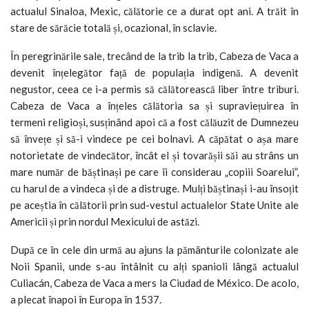
actualul Sinaloa, Mexic, călătorie ce a durat opt ani. A trăit în
stare de sărăcie totală și, ocazional, în sclavie.
În peregrinările sale, trecând de la trib la trib, Cabeza de Vaca a
devenit înțelegător față de populația indigenă. A devenit
negustor, ceea ce i-a permis să călătorească liber între triburi.
Cabeza de Vaca a înțeles călătoria sa și supraviețuirea în
termeni religioși, susținând apoi că a fost călăuzit de Dumnezeu
să învețe și să-i vindece pe cei bolnavi. A căpătat o așa mare
notorietate de vindecător, încât el și tovarășii săi au strâns un
mare număr de băștinași pe care îi considerau „copiii Soarelui”,
cu harul de a vindeca și de a distruge. Mulți băștinași i-au însoțit
pe aceștia în călătorii prin sud-vestul actualelor State Unite ale
Americii și prin nordul Mexicului de astăzi.
După ce în cele din urmă au ajuns la pământurile colonizate ale
Noii Spanii, unde s-au întâlnit cu alți spanioli lângă actualul
Culiacán, Cabeza de Vaca a mers la Ciudad de México. De acolo,
a plecat înapoi în Europa în 1537.