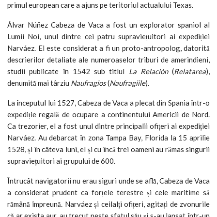
primul european care a ajuns pe teritoriul actualului Texas.
Álvar Núñez Cabeza de Vaca a fost un explorator spaniol al
Lumii Noi, unul dintre cei patru supraviețuitori ai expediției
Narváez. El este considerat a fi un proto-antropolog, datorită
descrierilor detaliate ale numeroaselor triburi de amerindieni,
studii publicate în 1542 sub titlul
La Relación
(
Relatarea
),
denumită mai târziu
Naufragios
(
Naufragiile
).
La începutul lui 1527, Cabeza de Vaca a plecat din Spania într-o
expediție regală de ocupare a continentului Americii de Nord.
Ca trezorier, el a fost unul dintre principalii ofițeri ai expediției
Narváez. Au debarcat în zona Tampa Bay, Florida la 15 aprilie
1528, și în câteva luni, el și cu încă trei oameni au rămas singurii
supraviețuitori ai grupului de 600.
Întrucât navigatorii nu erau siguri unde se află, Cabeza de Vaca
a considerat prudent ca forțele terestre și cele maritime să
rămână împreună. Narváez și ceilalți ofițeri, agitați de zvonurile
că ar exista aur, au trecut peste sfatul său și s-au lansat într-un