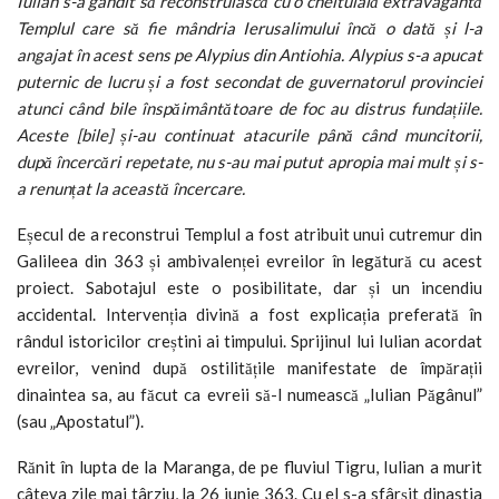
Iulian s-a gândit să reconstruiască cu o cheltuială extravagantă
Templul care să fie mândria Ierusalimului încă o dată și l-a
angajat în acest sens pe Alypius din Antiohia. Alypius s-a apucat
puternic de lucru și a fost secondat de guvernatorul provinciei
atunci când bile înspăimântătoare de foc au distrus fundațiile.
Aceste [bile] și-au continuat atacurile până când muncitorii,
după încercări repetate, nu s-au mai putut apropia mai mult și s-
a renunțat la această încercare.
Eșecul de a reconstrui Templul a fost atribuit unui cutremur din
Galileea din 363 și ambivalenței evreilor în legătură cu acest
proiect. Sabotajul este o posibilitate, dar și un incendiu
accidental. Intervenția divină a fost explicația preferată în
rândul istoricilor creștini ai timpului. Sprijinul lui Iulian acordat
evreilor, venind după ostilitățile manifestate de împărații
dinaintea sa, au făcut ca evreii să-l numească „Iulian Păgânul”
(sau „Apostatul”).
Rănit în lupta de la Maranga, de pe fluviul Tigru, Iulian a murit
câteva zile mai târziu, la 26 iunie 363. Cu el s-a sfârșit dinastia