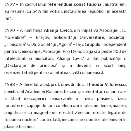
1999 – În cadrul unui
referendum constituțional
, australienii
au respins, cu 54% din voturi, instaurarea republicii în această
țară.
1990 – A luat fiinţă
Alianţa Civică
, din iniţiativa Asociaţiei „15
Noiembrie” – Braşov, Solidarităţii Universitare, Societăţii
„Timişoara”, GDS, Societăţii „Agora” – Iaşi, Grupului Independent
pentru Democraţie, Asociaţiei Pro Democraţia şi a peste 200 de
intelectuali şi muncitori. Alianţa Civică a dat publicităţii o
„Declaraţie de principia” şi a devenit în scurt timp
reprezentativă pentru societatea civilă românească.
1988 – A decedat acad. prof. univ. dr. doc.
Theodor V. Ionescu
,
membru al Academiei Române, fizician și inventator roman, care
a făcut descoperiri remarcabile în fizica plasmei, fizica
ionosferei, cuplaje de ioni cu electroni în plasme dense, maseri,
amplificare cu magnetroni, efectul Zeeman, efecte legate de
fuziunea nucleară controlată, mecanisme cuantice ale emisiei în
plasme fierbinți.