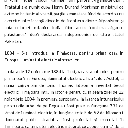
Tratatul s-a numit după Henry Durand Mortimer, ministrul de
externe britanic al vremii, părţile semnatare fiind de acord să nu
exercite interferenţă dincolo de frontiera dintre Afganistan şi
linia coloniei britanice India, fiind acum frontiera afgano-
pakistaneză, după declararea independenţei de către statul
Pakistan.
1884 – S-a introdus, la Timişoara, pentru prima oară în
Europa, iluminatul electric al străzilor
.
La data de 12 noiembrie 1884 la Timișoara s-a introdus, pentru
prima oară în Europa, iluminatul electric al străzilor. Astfel, la
numai câțiva ani de când Thomas Edison a inventat becul
electric, Timișoara intră în istorie pentru că în seara zilei de 12
noiembrie 1884, în premieră europeană, la lăsarea întunericului
pe străzile urbei de pe Bega au fost puse în funcţiune 731 de
lămpi de iluminat electric, în lungime totală de 59 de kilometri.
Iluminatul public stradal a fost proiectat şi executat în
Timişoara, ca un sistem electric integrat ce acoperea încă de la