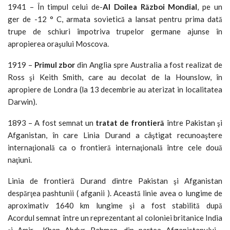
1941 – În timpul celui de-
Al Doilea Război Mondial
, pe un
ger de -12 ° C, armata sovietică a lansat pentru prima dată
trupe de schiuri împotriva trupelor germane ajunse în
apropierea oraşului Moscova.
1919 –
Primul zbor
din Anglia spre Australia a fost realizat de
Ross şi Keith Smith, care au decolat de la Hounslow, în
apropiere de Londra (la 13 decembrie au aterizat in localitatea
Darwin).
1893 – A fost semnat un
tratat de frontieră
între Pakistan şi
Afganistan, în care Linia Durand a câştigat recunoaştere
internaţională ca o frontieră internaţională între cele două
naţiuni.
Linia de frontieră Durand dintre Pakistan şi Afganistan
despărţea pashtunii ( afganii ). Această linie avea o lungime de
aproximativ 1640 km lungime şi a fost stabilită după
Acordul semnat între un reprezentant al coloniei britanice India
şi Amir Khan Abdur Rahman, din partea Afganistanului .