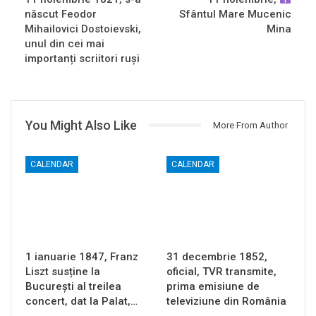
născut Feodor
Sfântul Mare Mucenic
Mihailovici Dostoievski,
Mina
unul din cei mai
importanți scriitori ruși
You Might Also Like
More From Author
CALENDAR
CALENDAR
1 ianuarie 1847, Franz
31 decembrie 1852,
Liszt susține la
oficial, TVR transmite,
București al treilea
prima emisiune de
concert, dat la Palat,…
televiziune din România