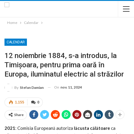
Home
Calendar
CALENDAR
12 noiembrie 1884, s-a introdus, la
Timişoara, pentru prima oară în
Europa, iluminatul electric al străzilor
On
nov. 11, 2024
By
Stefan Damian
1.155
0
Share
2021
: Comisia Europeană autoriza
lăcusta călătoare
ca