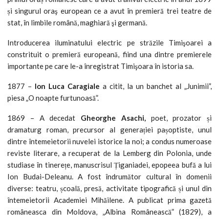
și singurul oraş european ce a avut în premieră trei teatre de
stat, în limbile română, maghiară şi germană.
Introducerea iluminatului electric pe străzile Timişoarei a
constrituit o premieră europeană, fiind una dintre premierele
importante pe care le-a înregistrat Timişoara în istoria sa.
1877 –
Ion Luca Caragiale
a citit, la un banchet al „Junimii”,
piesa „O noapte furtunoasă”.
1869 – A decedat
Gheorghe Asachi,
poet, prozator și
dramaturg roman, precursor al generației pașoptiste, unul
dintre întemeietorii nuvelei istorice la noi; a condus numeroase
reviste literare, a recuperat de la Lemberg din Polonia, unde
studiase în tinerețe, manuscrisul Țiganiadei, epopeea bufă a lui
Ion Budai-Deleanu. A fost îndrumător cultural în domenii
diverse: teatru, școală, presă, activitate tipografică și unul din
întemeietorii Academiei Mihăilene. A publicat prima gazetă
româneasca din Moldova, „Albina Românească” (1829), a