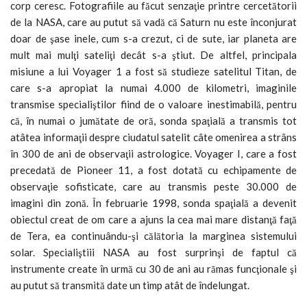
corp ceresc. Fotografiile au făcut senzaţie printre cercetătorii
de la NASA, care au putut să vadă că Saturn nu este înconjurat
doar de şase inele, cum s-a crezut, ci de sute, iar planeta are
mult mai mulţi sateliţi decât s-a ştiut. De altfel, principala
misiune a lui Voyager 1 a fost să studieze satelitul Titan, de
care s-a apropiat la numai 4.000 de kilometri, imaginile
transmise specialiştilor fiind de o valoare inestimabilă, pentru
că, în numai o jumătate de oră, sonda spaţială a transmis tot
atâtea informaţii despre ciudatul satelit câte omenirea a strâns
în 300 de ani de observaţii astrologice. Voyager I, care a fost
precedată de Pioneer 11, a fost dotată cu echipamente de
observaţie sofisticate, care au transmis peste 30.000 de
imagini din zonă. În februarie 1998, sonda spaţială a devenit
obiectul creat de om care a ajuns la cea mai mare distanţă faţă
de Tera, ea continuându-şi călătoria la marginea sistemului
solar. Specialiştiii NASA au fost surprinşi de faptul că
instrumente create în urmă cu 30 de ani au rămas funcţionale şi
au putut să transmită date un timp atât de îndelungat.