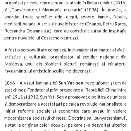
organizat primele reprezentații teatrale în limba română (1816)
și „Conservatorul filarmonic dramatic” (1836). În poezie, a
abordat toate speciile: ode, elegii, sonete, imnuri, fabule,
meditații, balade. A scris și nuvele istorice (Dragoș, Petru Rareș,
Rucsandra Doamna ș.a.), care au constituit sursa de inspirație
pentru nuvelele lui Costache Negruzzi.
A fost o personalitate complexă, îndrumător și animator al vietii
artistice și culturale, organizator al școlilor naționale din
Moldova, unul din pionierii picturii românești și inițiatorul
învățământului artistic în școlile moldovenești.
1866 – A văzut lumina zilei
Sun Yat-sen
, revoluţionar şi om de
stat chinez. Fondator şi prim preşedinte al Republicii China între
anii 1911 şi 1912, Sun Yat–Sen a promovat o politică de unitate
şi democratizare a acestei ţări pe calea revoluţiei naţionaliste, a
iniţiat reforme sociale şi economice care aveau în vedere
modernizarea societăţii chineze. Doctrina sa, „sunyatsenismul”,
a stat la originea celor două căi pe care s–a dezvoltat ulterior