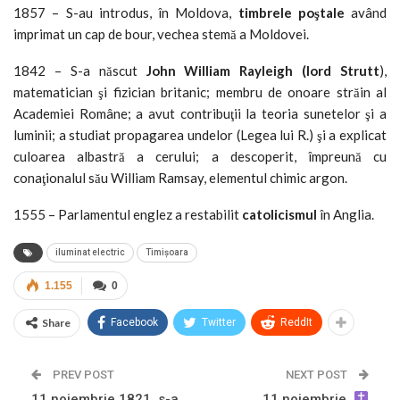
1857 – S-au introdus, în Moldova,
timbrele poştale
având
imprimat un cap de bour, vechea stemă a Moldovei.
1842 – S-a născut
John William Rayleigh (lord Strutt
),
matematician şi fizician britanic; membru de onoare străin al
Academiei Române; a avut contribuţii la teoria sunetelor şi a
luminii; a studiat propagarea undelor (Legea lui R.) şi a explicat
culoarea albastră a cerului; a descoperit, împreună cu
conaţionalul său William Ramsay, elementul chimic argon.
1555 – Parlamentul englez a restabilit
catolicismul
în Anglia.
iluminat electric
Timișoara
1.155
0
Share
Facebook
Twitter
ReddIt
PREV POST
NEXT POST
11 noiembrie 1821, s-a
11 noiembrie,