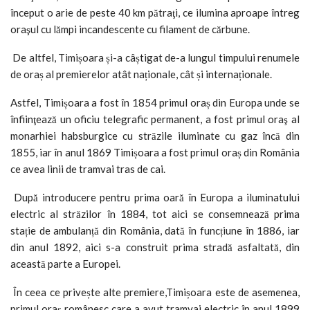
început o arie de peste 40 km pătraţi, ce ilumina aproape întreg
oraşul cu lămpi incandescente cu filament de cărbune.
De altfel, Timișoara și-a câștigat de-a lungul timpului renumele
de oraș al premierelor atât naționale, cât și internaționale.
Astfel, Timișoara a fost în 1854 primul oraș din Europa unde se
înfiinţează un oficiu telegrafic permanent, a fost primul oraş al
monarhiei habsburgice cu străzile iluminate cu gaz încă din
1855, iar în anul 1869 Timișoara a fost primul oraș din România
ce avea linii de tramvai tras de cai.
După introducere pentru prima oară în Europa a iluminatului
electric al străzilor în 1884, tot aici se consemnează prima
stație de ambulanță din România, dată în funcțiune în 1886, iar
din anul 1892, aici s-a construit prima stradă asfaltată, din
această parte a Europei.
În ceea ce privește alte premiere,Timișoara este de asemenea,
primul oraș românesc care a avut tramvai electric în anul 1899