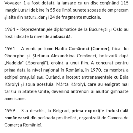
Voyager 1 a fost dotată la lansare cu un disc conţinând 115
imagini, urări de bine în 55 de limbi, sunete scoase de om precum
şi alte din natură, dar şi 24 de fragmente muzicale.
1964 – Reprezentanţele diplomatice de la Bucureşti şi Oslo au
fost ridicate la nivel de
ambasadă
.
1961 – A venit pe lume
Nadia Comăneci (Conner
), fiica lui
Gheorghe și Ștefania-Alexandrina Comăneci, botezată după
„Nadejda” („Speranță”), eroină a unui film. A concurat pentru
prima dată la nivel național în România, în 1970, ca membră a
echipei orașului său. Curând, a început antrenamentele cu Béla
Károlyi și soția acestuia, Márta Károlyi, care au emigrat mai
târziu în Statele Unite, devenind antrenori ai multor gimnaste
americane.
1959 – S-a deschis, la Belgrad,
prima expoziţie industrială
românească
din perioada postbelică, organizată de Camera de
Comerţ a României.