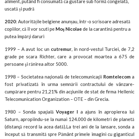
aliment, putând fi consumată ca gustare sub formă congelată,
uscată și pudră
2020
: Autoritățile belgiene anunțau, într-o scrisoare adresată
copiilor, că îl vor scuti pe
Moş Nicolae
de la carantină pentru a
putea împărţi daruri
1999 – A avut loc un
cutremur
, în nord-vestul Turciei, de 7,2
grade pe scara Richter, care a provocat moartea a 675 de
persoane şi rănirea altor 5000.
1998 – Societatea naţională de telecomunicaţii
Romtelecom
a
fost privatizată în urma semnării contractului de vânzare-
cumpărare pentru 21,21% din acţiunile de stat de firma Hellenic
Telecomunication Organization – OTE – din Grecia.
1980 – Sonda spaţială
Voyager I
a ajuns în apropierea lui
Saturn, apropiindu-se la numai 124.000 de kilometri de planetă
(distanţă record la acea dată)
.
La trei ani de la lansare, sonda a
început să transmită spre Pământ primele imagini cu giganticul