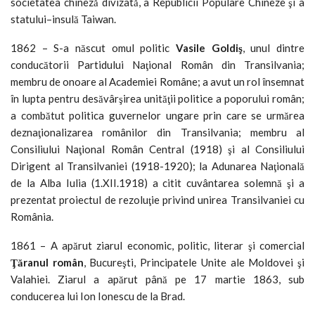
societatea chineză divizată, a Republicii Populare Chineze şi a
statului–insulă Taiwan.
1862 – S-a născut omul politic
Vasile Goldiş
, unul dintre
conducătorii Partidului Naţional Român din Transilvania;
membru de onoare al Academiei Române; a avut un rol însemnat
în lupta pentru desăvârşirea unităţii politice a poporului român;
a combătut politica guvernelor ungare prin care se urmărea
deznaţionalizarea românilor din Transilvania; membru al
Consiliului Naţional Român Central (1918) şi al Consiliului
Dirigent al Transilvaniei (1918-1920); la Adunarea Naţională
de la Alba Iulia (1.XII.1918) a citit cuvântarea solemnă şi a
prezentat proiectul de rezoluţie privind unirea Transilvaniei cu
România.
1861 – A apărut ziarul economic, politic, literar şi comercial
Ţăranul român
, Bucureşti, Principatele Unite ale Moldovei şi
Valahiei. Ziarul a apărut până pe 17 martie 1863, sub
conducerea lui Ion Ionescu de la Brad.