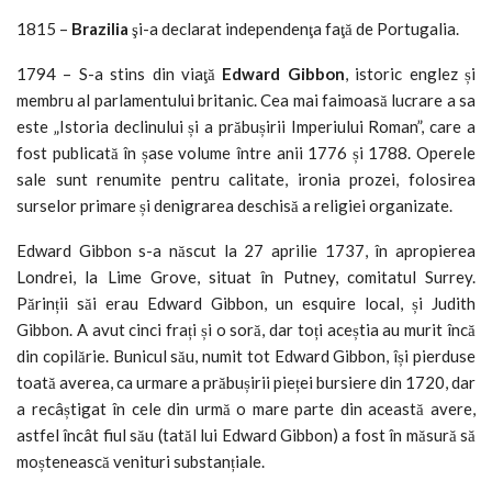
1815 –
Brazilia
şi-a declarat independenţa faţă de Portugalia.
1794 – S-a stins din viaţă
Edward Gibbon
, istoric englez și
membru al parlamentului britanic. Cea mai faimoasă lucrare a sa
este „Istoria declinului și a prăbușirii Imperiului Roman”, care a
fost publicată în șase volume între anii 1776 și 1788. Operele
sale sunt renumite pentru calitate, ironia prozei, folosirea
surselor primare și denigrarea deschisă a religiei organizate.
Edward Gibbon s-a născut la 27 aprilie 1737, în apropierea
Londrei, la Lime Grove, situat în Putney, comitatul Surrey.
Părinții săi erau Edward Gibbon, un esquire local, și Judith
Gibbon. A avut cinci frați și o soră, dar toți aceștia au murit încă
din copilărie. Bunicul său, numit tot Edward Gibbon, își pierduse
toată averea, ca urmare a prăbușirii pieței bursiere din 1720, dar
a recâștigat în cele din urmă o mare parte din această avere,
astfel încât fiul său (tatăl lui Edward Gibbon) a fost în măsură să
moștenească venituri substanțiale.