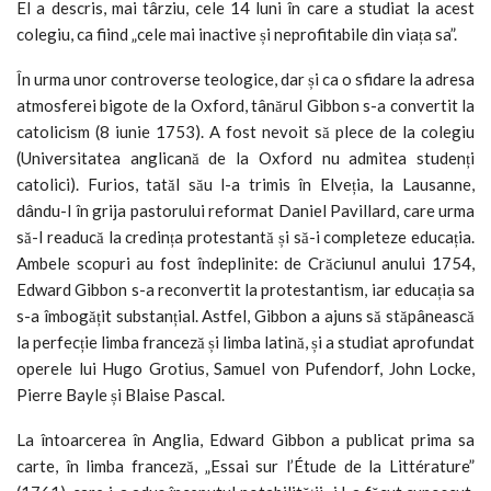
El a descris, mai târziu, cele 14 luni în care a studiat la acest
colegiu, ca fiind „cele mai inactive și neprofitabile din viața sa”.
În urma unor controverse teologice, dar și ca o sfidare la adresa
atmosferei bigote de la Oxford, tânărul Gibbon s-a convertit la
catolicism (8 iunie 1753). A fost nevoit să plece de la colegiu
(Universitatea anglicană de la Oxford nu admitea studenți
catolici). Furios, tatăl său l-a trimis în Elveția, la Lausanne,
dându-l în grija pastorului reformat Daniel Pavillard, care urma
să-l readucă la credința protestantă și să-i completeze educația.
Ambele scopuri au fost îndeplinite: de Crăciunul anului 1754,
Edward Gibbon s-a reconvertit la protestantism, iar educația sa
s-a îmbogățit substanțial. Astfel, Gibbon a ajuns să stăpânească
la perfecție limba franceză și limba latină, și a studiat aprofundat
operele lui Hugo Grotius, Samuel von Pufendorf, John Locke,
Pierre Bayle și Blaise Pascal.
La întoarcerea în Anglia, Edward Gibbon a publicat prima sa
carte, în limba franceză, „Essai sur l’Étude de la Littérature”