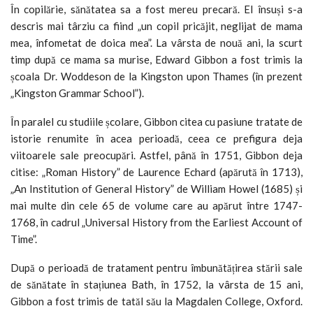
În copilărie, sănătatea sa a fost mereu precară. El însuși s-a
descris mai târziu ca fiind „un copil pricăjit, neglijat de mama
mea, înfometat de doica mea”. La vârsta de nouă ani, la scurt
timp după ce mama sa murise, Edward Gibbon a fost trimis la
școala Dr. Woddeson de la Kingston upon Thames (în prezent
„Kingston Grammar School”).
În paralel cu studiile școlare, Gibbon citea cu pasiune tratate de
istorie renumite în acea perioadă, ceea ce prefigura deja
viitoarele sale preocupări. Astfel, până în 1751, Gibbon deja
citise: „Roman History” de Laurence Echard (apărută în 1713),
„An Institution of General History” de William Howel (1685) și
mai multe din cele 65 de volume care au apărut între 1747-
1768, în cadrul „Universal History from the Earliest Account of
Time”.
După o perioadă de tratament pentru îmbunătățirea stării sale
de sănătate în stațiunea Bath, în 1752, la vârsta de 15 ani,
Gibbon a fost trimis de tatăl său la Magdalen College, Oxford.