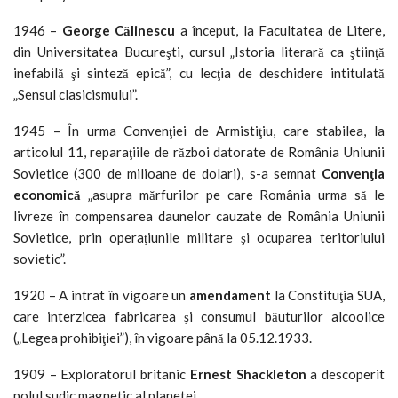
1946 –
George C
ălinescu
a început, la Facultatea de Litere,
din Universitatea Bucureşti, cursul „Istoria literară ca ştiinţă
inefabilă şi sinteză epică”, cu lecţia de deschidere intitulată
„Sensul clasicismului”.
1945 – În urma Convenţiei de Armistiţiu, care stabilea, la
articolul 11, reparaţiile de război datorate de România Uniunii
Sovietice (300 de milioane de dolari), s-a semnat
Convenţia
economică
„asupra mărfurilor pe care România urma să le
livreze în compensarea daunelor cauzate de România Uniunii
Sovietice, prin operaţiunile militare şi ocuparea teritoriului
sovietic”.
1920 – A intrat în vigoare un
amendament
la Constituţia SUA,
care interzicea fabricarea şi consumul băuturilor alcoolice
(„Legea prohibiţiei”), în vigoare până la 05.12.1933.
1909 – Exploratorul britanic
Ernest Shackleton
a descoperit
polul sudic magnetic al planetei.