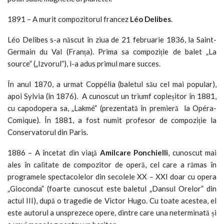
1891 – A murit compozitorul francez
Léo Delibes
.
Léo Delibes s-a născut în ziua de 21 februarie 1836, la Saint-
Germain du Val (Franța). Prima sa compoziție de balet „La
source” („Izvorul”), i-a adus primul mare succes.
În anul 1870, a urmat Coppélia (baletul său cel mai popular),
apoi Sylvia (în 1876). A cunoscut un triumf copleșitor în 1881,
cu capodopera sa, „Lakmé” (prezentată în premieră la Opéra-
Comique). În 1881, a fost numit profesor de compoziție la
Conservatorul din Paris.
1886 – A încetat din viaţă
Amilcare Ponchielli
, cunoscut mai
ales în calitate de compozitor de operă, cel care a rămas în
programele spectacolelor din secolele XX – XXI doar cu opera
„Gioconda” (foarte cunoscut este baletul „Dansul Orelor” din
actul III), după o tragedie de Victor Hugo. Cu toate acestea, el
este autorul a unsprezece opere, dintre care una neterminată și