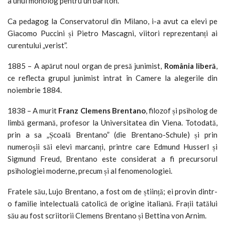
a unui monolog pentru un bariton.
Ca pedagog la Conservatorul din Milano, i-a avut ca elevi pe
Giacomo Puccini și Pietro Mascagni, viitori reprezentanți ai
curentului „verist”.
1885 – A apărut noul organ de presă junimist,
România liberă
,
ce reflecta grupul junimist intrat în Camere la alegerile din
noiembrie 1884.
1838 – A murit
Franz Clemens Brentano
, filozof și psiholog de
limbă germană, profesor la Universitatea din Viena. Totodată,
prin a sa „Școală Brentano” (die Brentano-Schule) și prin
numeroșii săi elevi marcanți, printre care Edmund Husserl și
Sigmund Freud, Brentano este considerat a fi precursorul
psihologiei moderne, precum și al fenomenologiei.
Fratele său, Lujo Brentano, a fost om de știință; ei provin dintr-
o familie intelectuală catolică de origine italiană. Frații tatălui
său au fost scriitorii Clemens Brentano și Bettina von Arnim.