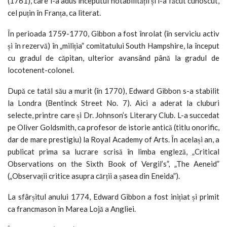
(1761), care i-a adus începutul notabilității și l-a făcut cunoscut,
cel puțin în Franța, ca literat.
În perioada 1759-1770, Gibbon a fost înrolat (în serviciu activ
și în rezervă) în „miliția” comitatului South Hampshire, la început
cu gradul de căpitan, ulterior avansând până la gradul de
locotenent-colonel.
După ce tatăl său a murit (în 1770), Edward Gibbon s-a stabilit
la Londra (Bentinck Street No. 7). Aici a aderat la cluburi
selecte, printre care și Dr. Johnson’s Literary Club. L-a succedat
pe Oliver Goldsmith, ca profesor de istorie antică (titlu onorific,
dar de mare prestigiu) la Royal Academy of Arts. În același an, a
publicat prima sa lucrare scrisă în limba engleză, „Critical
Observations on the Sixth Book of Vergil’s”, „The Aeneid”
(„Observații critice asupra cărții a șasea din Eneida”).
La sfârșitul anului 1774, Edward Gibbon a fost inițiat și primit
ca francmason în Marea Lojă a Angliei.