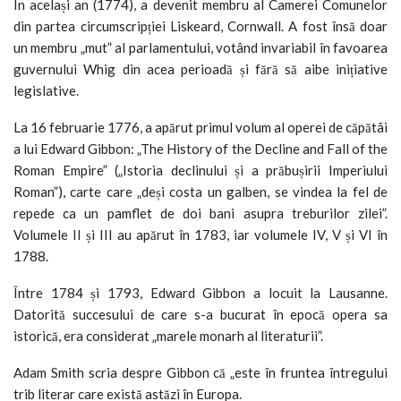
În același an (1774), a devenit membru al Camerei Comunelor
din partea circumscripției Liskeard, Cornwall. A fost însă doar
un membru „mut” al parlamentului, votând invariabil în favoarea
guvernului Whig din acea perioadă și fără să aibe inițiative
legislative.
La 16 februarie 1776, a apărut primul volum al operei de căpătâi
a lui Edward Gibbon: „The History of the Decline and Fall of the
Roman Empire” („Istoria declinului și a prăbușirii Imperiului
Roman”), carte care „deși costa un galben, se vindea la fel de
repede ca un pamflet de doi bani asupra treburilor zilei”.
Volumele II și III au apărut în 1783, iar volumele IV, V și VI în
1788.
Între 1784 și 1793, Edward Gibbon a locuit la Lausanne.
Datorită succesului de care s-a bucurat în epocă opera sa
istorică, era considerat „marele monarh al literaturii”.
Adam Smith scria despre Gibbon că „este în fruntea întregului
trib literar care există astăzi în Europa.