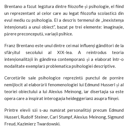
Brentano a făcut legătura dintre filozofie și psihologie, el fiind
un reprezentant al celor care au legat filozofia scolastică din
evul mediu cu psihologia. El a descris termenul de „inexistența
intenționată a unui obiect”, bazat pe trei elemente: imaginație,
părere preconcepută, variații psihice.
Franz Brentano este unul dintre cei mai influenți gânditori de la
sfârșitul secolului al XIX-lea. A reintrodus teoria
intenționalității în gândirea contemporană și a elaborat într-o
modalitate exemplară problematica psihologiei descriptive.
Cercetările sale psihologice reprezintă punctul de pornire
nemijlocit al elaborării fenomenologiei lui Edmund Husserl și al
teoriei obiectului a lui Alexius Meinong, iar disertaţia sa este
opera care a inspirat interogația heideggeriană asupra ființei.
Printre elevii săi s-au numărat personalități precum Edmund
Husserl, Rudolf Steiner, Carl Stumpf, Alexius Meinong, Sigmund
Freud, Kazimierz Twardowski.