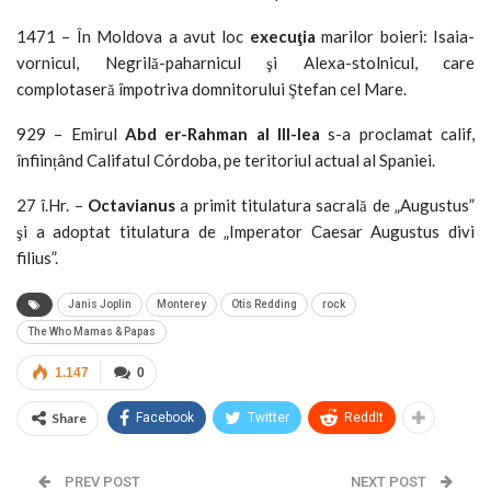
1471 – În Moldova a avut loc
execu
ţia
marilor boieri: Isaia-
vornicul, Negrilă-paharnicul şi Alexa-stolnicul, care
complotaseră împotriva domnitorului Ştefan cel Mare.
929 – Emirul
Abd er-Rahman al III-lea
s-a proclamat calif,
înființând Califatul Córdoba, pe teritoriul actual al Spaniei.
27 î.Hr. –
Octavianus
a primit titulatura sacrală de „Augustus”
şi a adoptat titulatura de „Imperator Caesar Augustus divi
filius”.
Janis Joplin
Monterey
Otis Redding
rock
The Who Mamas & Papas
1.147
0
Share
Facebook
Twitter
ReddIt
PREV POST
NEXT POST