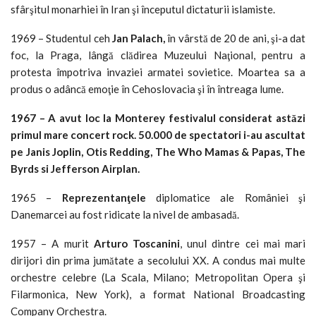
sfârşitul monarhiei în Iran şi începutul dictaturii islamiste.
1969 – Studentul ceh
Jan Palach,
în vârstă de 20 de ani, şi-a dat
foc, la Praga, lângă clădirea Muzeului Naţional, pentru a
protesta împotriva invaziei armatei sovietice. Moartea sa a
produs o adâncă emoţie în Cehoslovacia şi în întreaga lume.
1967 – A avut loc la Monterey festivalul considerat astăzi
primul mare concert rock. 50.000 de spectatori i-au ascultat
pe Janis Joplin, Otis Redding, The Who Mamas & Papas, The
Byrds si Jefferson Airplan.
1965 –
Reprezentan
ţele
diplomatice ale României şi
Danemarcei au fost ridicate la nivel de ambasadă.
1957 – A murit
Arturo Toscanini
, unul dintre cei mai mari
dirijori din prima jumătate a secolului XX. A condus mai multe
orchestre celebre (La Scala, Milano; Metropolitan Opera şi
Filarmonica, New York), a format National Broadcasting
Company Orchestra.