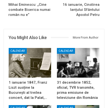
Mihai Eminescu: „Cine
16 ianuarie, Cinstirea
combate Biserica numai
lanțului Sfântului
român nu e”
Apostol Petru
You Might Also Like
More From Author
CALENDAR
CALENDAR
1 ianuarie 1847, Franz
31 decembrie 1852,
Liszt susține la
oficial, TVR transmite,
București al treilea
prima emisiune de
concert, dat la Palat,…
televiziune din România
CALENDAR
CALENDAR