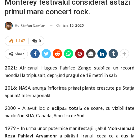
Monterey festivalul considerat astăzi
primul mare concert rock.
On
ian. 15, 2025
By
Stefan Damian
1.147
0
Share
2021
: Africanul Hugues Fabrice Zango stabilea un record
mondial la triplusalt, depăşind pragul de 18 metri în sală
2016
: NASA anunţa înflorirea primei plante crescute pe Staţia
Spaţială Internaţională
2000 – A avut loc o
eclips
ă totală
de soare, cu vizibilitate
maximă în SUA, Canada, America de Sud.
1979 – În urma unor puternice manifestaţii, şahul
Moh-ammad
Reza Pahlavi Aryamehr
a părăsit Iranul, ceea ce a dus la