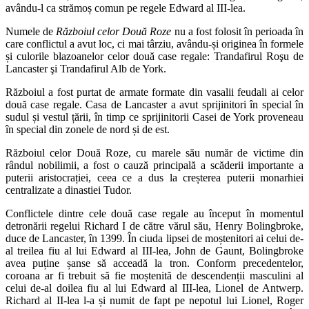
avându-l ca strămoș comun pe regele Edward al III-lea.
Numele de
Războiul celor Două Roze
nu a fost folosit în perioada în
care conflictul a avut loc, ci mai târziu, avându-și originea în formele
și culorile blazoanelor celor două case regale: Trandafirul Roşu de
Lancaster şi Trandafirul Alb de York.
Războiul a fost purtat de armate formate din vasalii feudali ai celor
două case regale. Casa de Lancaster a avut sprijinitori în special în
sudul și vestul țării, în timp ce sprijinitorii Casei de York proveneau
în special din zonele de nord și de est.
Războiul celor Două Roze, cu marele său număr de victime din
rândul nobilimii, a fost o cauză principală a scăderii importante a
puterii aristocrației, ceea ce a dus la creșterea puterii monarhiei
centralizate a dinastiei Tudor.
Conflictele dintre cele două case regale au început în momentul
detronării regelui Richard I de către vărul său, Henry Bolingbroke,
duce de Lancaster, în 1399. În ciuda lipsei de moștenitori ai celui de-
al treilea fiu al lui Edward al III-lea, John de Gaunt, Bolingbroke
avea puține șanse să acceadă la tron. Conform precedentelor,
coroana ar fi trebuit să fie moștenită de descendenții masculini al
celui de-al doilea fiu al lui Edward al III-lea, Lionel de Antwerp.
Richard al II-lea l-a și numit de fapt pe nepotul lui Lionel, Roger