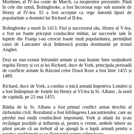
Mortimer, al IV-lea conte de March, ca moştenitor prezumtiv. Până
în cele din urmă, Bolingbroke, a fost încoronat rege sub numele de
Henry al IV-lea. El a fost acceptat ca rege datorită lipsei de
popularitate a domniei lui Richard al II-lea.
Bolingbroke a murit în 1413. Fiul și succesorul său, Henry al V-lea,
a fost un foarte priceput conducător militar, iar succesele sale în
luptele din Franţa i-au crescut foarte mult popularitatea, permițând
casei de Lancaster să-și întărească poziția dominantă pe tronul
Angliei.
Deși au mai existat înfruntări armate și mai înainte între susținătorii
regelui Henry și cei ai lui Richard, duce de York, principala perioadă
de conflicte armate în Răzoiul celor Două Roze a fost între 1455 și
1489.
Richard, duce de York, a condus o mică armată împotriva Londrei și
a fost întâmpinat de forțele lui Henry al VI-lea la St. Albans , la nord
de capitală, pe 22 mai 1455.
Bătăia de la St. Albans a fost primul conflict armat deschis al
războiului civil. Rezultatul a fost înfrângerea Lancastrienilor, care au
pierdut mai mulți conducători importanți. York și aliații lui și-au
recâștigat pozițiile și influența și, pentru o vreme, ambele tabere au
părut șocate că au trebuit să se ajungă la o luptă armată pentru a
rezolva problemele și au făcut totul pentru reîmpăcare.