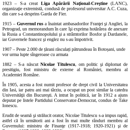
1923 – S-a creat
Liga Apărării Naţional-Creştine
(LANC),
organizaţie extremistă, condusă de profesorul universitar A.C. Cuza,
din care s-a desprins Garda de Fier.
1915 –
Guvernul rus
a înaintat ambasadorilor Franţei şi Angliei, la
Petrograd, un memorandum în care îşi exprima hotărârea de anexare
la Rusia a Constantinopolului şi a strâmtorilor Bosfor şi Dardanele,
iar Guvernele francez şi englez nu s-au împotrivit.
1907 – Peste 2.000 de țărani răsculați pătrundeau în Botoșani, unde
vor urma lupte sîngeroase cu armata
1882 – S-a născut
Nicolae Titulescu
, om politic şi diplomat de
presitigiu, fost ministru de externe al României, membru al
Academiei Române.
În 1905, acesta a fost numit profesor de drept civil la Universitatea
din Iasi, iar patru ani mai târziu, a ocupat un post similar la catedra
Universităţii din Bucureşti. A intrat în politică, iar în 1912 a ajuns
deputat pe listele Partidului Conservator-Democrat, condus de Take
Ionescu.
Erudit de seamă şi strălucit orator, Nicolae Titulescu s-a impus rapid,
astfel că în următorii ani a fost în mai multe rânduri membru al
Guvernului: ministru de Finanţe (1917-1918; 1920-1921) şi de