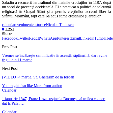
Saladin a recucerit Ierusalimul din mâinile cruciaţilor în 1187, după
un secol de prezenţă occidentală. El a practicat o politică de toleranţă
religioasă în Oraşul Sfânt şi a permis creştinilor accesul liber la
Sfântul Mormânt, fapt care i-a adus stima creştinilor şi arabilor.
calendar
evenimente istorice
Nicolae Titulescu
0
1.251
Share
Facebook
Twitter
ReddIt
WhatsApp
Pinterest
Email
Linkedin
Tumblr
Tel
Prev Post
Vremea se încălzește semnificativ în această săptămână, dar revine
frigul din 11 martie
Next Post
(VIDEO) 4 martie, Sf. Gherasim de la Iordan
You might also like
More from author
Calendar
1 ianuarie 1847, Franz Liszt susține la București al treilea concert,
dat la Palat,…
Calendar