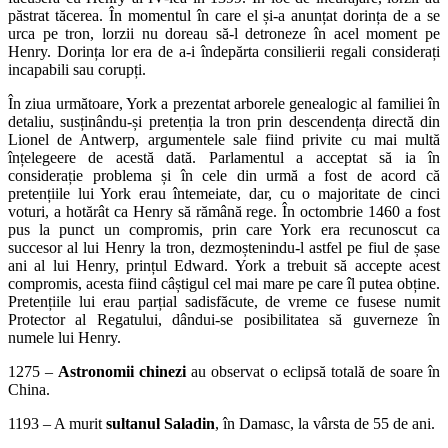
păstrat tăcerea. În momentul în care el și-a anunțat dorința de a se
urca pe tron, lorzii nu doreau să-l detroneze în acel moment pe
Henry. Dorința lor era de a-i îndepărta consilierii regali considerați
incapabili sau corupți.
În ziua următoare, York a prezentat arborele genealogic al familiei în
detaliu, susținându-și pretenția la tron prin descendența directă din
Lionel de Antwerp, argumentele sale fiind privite cu mai multă
înțelegeere de acestă dată. Parlamentul a acceptat să ia în
considerație problema și în cele din urmă a fost de acord că
pretențiile lui York erau întemeiate, dar, cu o majoritate de cinci
voturi, a hotărât ca Henry să rămână rege. În octombrie 1460 a fost
pus la punct un compromis, prin care York era recunoscut ca
succesor al lui Henry la tron, dezmoștenindu-l astfel pe fiul de șase
ani al lui Henry, prințul Edward. York a trebuit să accepte acest
compromis, acesta fiind câștigul cel mai mare pe care îl putea obține.
Pretențiile lui erau parțial sadisfăcute, de vreme ce fusese numit
Protector al Regatului, dândui-se posibilitatea să guverneze în
numele lui Henry.
1275 –
Astronomii chinezi
au observat o eclipsă totală de soare în
China.
1193 – A murit
sultanul Saladin
, în Damasc, la vârsta de 55 de ani.