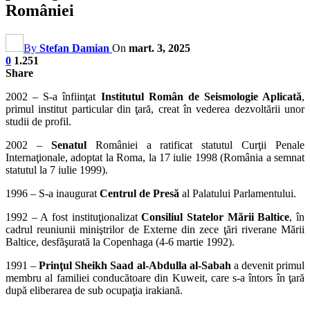
României
By
Stefan Damian
On
mart. 3, 2025
0
1.251
Share
2002 – S-a înfiinţat
Institutul Român de Seismologie Aplicată
,
primul institut particular din ţară, creat în vederea dezvoltării unor
studii de profil.
2002 –
Senatul
României a ratificat statutul Curţii Penale
Internaţionale, adoptat la Roma, la 17 iulie 1998 (România a semnat
statutul la 7 iulie 1999).
1996 – S-a inaugurat
Centrul de Presă
al Palatului Parlamentului.
1992 – A fost instituţionalizat
Consiliul Statelor Mării Baltice
, în
cadrul reuniunii miniştrilor de Externe din zece ţări riverane Mării
Baltice, desfăşurată la Copenhaga (4-6 martie 1992).
1991 –
Prinţul Sheikh Saad al-Abdulla al-Sabah
a devenit primul
membru al familiei conducătoare din Kuweit, care s-a întors în ţară
după eliberarea de sub ocupaţia irakiană.