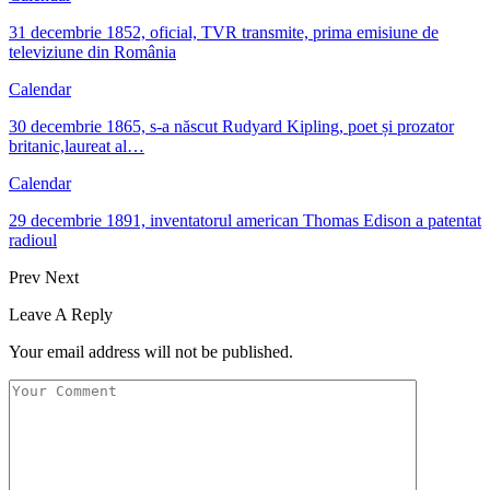
31 decembrie 1852, oficial, TVR transmite, prima emisiune de
televiziune din România
Calendar
30 decembrie 1865, s-a născut Rudyard Kipling, poet și prozator
britanic,laureat al…
Calendar
29 decembrie 1891, inventatorul american Thomas Edison a patentat
radioul
Prev
Next
Leave A Reply
Your email address will not be published.