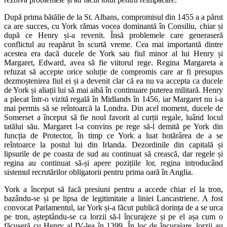
După prima bătălie de la St. Albans, compromisul din 1455 a a părut
ca are succes, cu York rămas vocea dominantă în Consiliu, chiar și
după ce Henry și-a revenit. Însă problemele care generaseră
conflictul au reapărut în scurtă vreme. Cea mai importantă dintre
acestea era dacă ducele de York sau fiul minor al lui Henry și
Margaret, Edward, avea să fie viitorul rege. Regina Margareta a
refuzat să accepte orice soluție de compromis care ar fi presupus
dezmoștenirea fiul ei și a devenit clar că ea nu va accepta ca ducele
de York și aliații lui să mai aibă în continuare puterea militară. Henry
a plecat într-o vizită regală în Midlands în 1456, iar Margaret nu i-a
mai permis să se reîntoarcă la Londra. Din acel moment, ducele de
Somerset a început să fie noul favorit al curții regale, luând locul
tatălui său. Margaret l-a convins pe rege să-l demită pe York din
funcția de Protector, în timp ce York a luat hotărârea de a se
reîntoarce la postul lui din Irlanda. Dezordinile din capitală și
lipsurile de pe coasta de sud au continuat să crească, dar regele și
regina au continuat să-și apere pozițiile lor, regina introducând
sistemul recrutărilor obligatorii pentru prima oară în Anglia.
York a început să facă presiuni pentru a accede chiar el la tron,
bazându-se și pe lipsa de legitimitate a liniei Lancastriene. A fost
convocat Parlamentul, iar York și-a făcut publică dorința de a se urca
pe tron, așteptându-se ca lorzii să-l încurajeze și pe el așa cum o
făcuseră cu Henry al IV-lea în 1399. În loc de încurajare, lorzii au