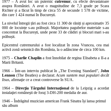
1977 – A avut loc un puternic
cutremur
, cu efecte devastatoare
asupra României. A avut o magnitudine de 7,3 grade pe Scara
Richter și a făcut în timp de circa 55 de secunde 1 578 de victime,
din care 1 424 numai în București.
La nivelul întregii țări au fost circa 11 300 de răniți și aproximativ 35
000 de locuințe s-au prăbușit. Majoritatea pagubelor materiale s-au
concentrat la București, unde peste 33 de clădiri și blocuri mari s-au
prăbușit.
Epicentrul cutremurului a fost localizat în zona Vrancea, cea mai
activă zonă seismică din România, la o adâncime de circa 100 km.
1975 –
Charlie Chaplin
a fost înnobilat de regina Elisabeta a II-a a
Marii Britanii.
1966 – Într-un interviu publicat în „The Evening Standard”,
John
Lennon
(The Beatles) a declarat:
Acum suntem mai populari decât
Iisus
, afirmaţie ce a creat controverse în SUA.
1964 –
Direcţia Târgului Internaţional
de la Leipzig a acordat
instalaţiei româneşti de foraj 3-DH-200 medalia de aur.
1946 – Îndrăgitul muzician american Frank Sinatra își lansa primul
său album