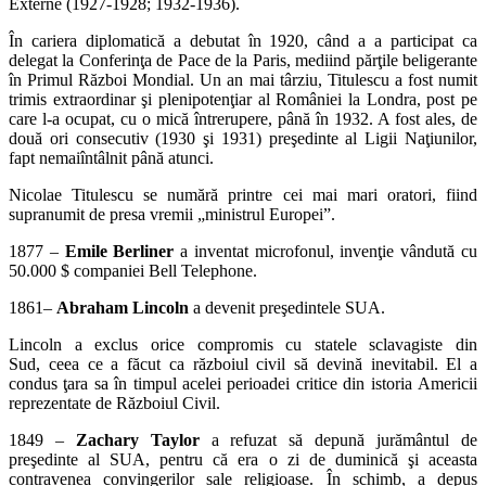
Externe (1927-1928; 1932-1936).
În cariera diplomatică a debutat în 1920, când a a participat ca
delegat la Conferinţa de Pace de la Paris, mediind părţile beligerante
în Primul Război Mondial. Un an mai târziu, Titulescu a fost numit
trimis extraordinar şi plenipotenţiar al României la Londra, post pe
care l-a ocupat, cu o mică întrerupere, până în 1932. A fost ales, de
două ori consecutiv (1930 şi 1931) preşedinte al Ligii Naţiunilor,
fapt nemaiîntâlnit până atunci.
Nicolae Titulescu se numără printre cei mai mari oratori, fiind
supranumit de presa vremii „ministrul Europei”.
1877 –
Emile Berliner
a inventat microfonul, invenţie vândută cu
50.000 $ companiei Bell Telephone.
1861–
Abraham Lincoln
a devenit preşedintele SUA.
Lincoln a exclus orice compromis cu statele sclavagiste din
Sud, ceea ce a făcut ca războiul civil să devină inevitabil. El a
condus ţara sa în timpul acelei perioadei critice din istoria Americii
reprezentate de Războiul Civil.
1849 –
Zachary Taylor
a refuzat să depună jurământul de
preşedinte al SUA, pentru că era o zi de duminică şi aceasta
contravenea convingerilor sale religioase. În schimb, a depus