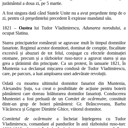
jurământul a doua zi, pe 5 martie.
A fost singura dată când Statele Unite nu a avut preşedinte timp de o
zi, pentru că preşedintelui precedent îi expirase mandatul său.
1821 –
Oastea
lui Tudor Vladimirescu,
Adunarea norodului
, a
ocupat Slatina.
Starea principatelor românești se agravase mult în timpul domniilor
fanariote. Regimul acestor domnitori, dominat de corupție, fiscalitate
excesivă și abuzuri de tot felul, conjugat cu efectele dominației
otomane, precum și a războielor ruso-turce a agravat starea și așa
grea a țărănimii din principate. Ca un protest, în ianuarie 1821, în
Muntenia s-a declanșat mișcarea condusă de Tudor Vladimirescu,
care, pe parcurs, a luat amploarea unei adevărate revoluții.
Odată cu moartea ultimului domnitor fanariot din Muntenia,
Alexandru Șuțu, s-a creat o posibilitate de acțiune pentru boierii
pământeni care doreau înlăturarea domnilor fanarioți. Conducerea
Munteniei a fost preluată de un
Comitet de ocârmuire
, constituit
dintr-un grup de boieri pământeni: Gr. Brâncoveanu, Barbu
Văcărescu și Grigore Dimitrie Ghice, viitorul domnitor.
Comitetul de ocârmuire
a încheiat înțelegerea cu Tudor
Vladimirescu, comandant al pandurilor în anii războiului ruso-turc