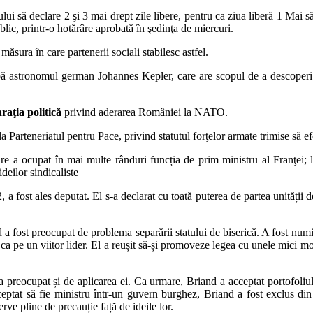
ui să declare 2 şi 3 mai drept zile libere, pentru ca ziua liberă 1 Mai s
ublic, printr-o hotărâre aprobată în şedinţa de miercuri.
n măsura în care partenerii sociali stabilesc astfel.
pă astronomul german Johannes Kepler, care are scopul de a descoperi 
raţia politică
privind aderarea României la NATO.
a Parteneriatul pentru Pace, privind statutul forţelor armate trimise să efec
care a ocupat în mai multe rânduri funcția de prim ministru al Franţei;
ideilor sindicaliste
2, a fost ales deputat. El s-a declarat cu toată puterea de partea unității
d a fost preocupat de problema separării statului de biserică. A fost numit
ce ca pe un viitor lider. El a reușit să-și promoveze legea cu unele mici mo
ar s-a preocupat și de aplicarea ei. Ca urmare, Briand a acceptat portofol
cceptat să fie ministru într-un guvern burghez, Briand a fost exclus din 
rve pline de precauție față de ideile lor.