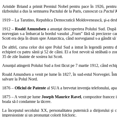
Aristide Briand a primit Premiul Nobel pentru pace în 1926, pentru 
războiului a dus la semnarea Pactului de la Paris, cunoscut ca
Pactul 
1919 – La Tarutino, Republica Democratică Moldovenească, şi-a des
1912 –
Roald Amundsen
a anunţat descoperirea Polului Sud. După 
norvegian s-a îmbarcat la bordul vasului „Fram” fără să precizeze care
Scott era deja în drum spre Antarctica, când norvegianul s-a gândit să 
De altfel, cursa celor doi spre Polul Sud a intrat în legendă pentru
echipieri cu patru sănii şi 52 de câini. El a fost nevoit să străbată o 
35 de zile înainte de sosirea lui Scott.
Anunţul atingerii Polului Sud a fost făcut pe 7 martie 1912, când echip
Roald Amundsen a venit pe lume în 1827, în sud-estul Norvegiei. Întrea
salvare la Polul Nord.
1876 –
Oficiul de Patente
al SUA a brevetat invenţia telefonului, ap
1875 – A venit pe lume
Joseph
Maurice Ravel
, compozitor francez 
boala să-l condamne la tăcere.
La începutul secolului XX, personalitatea puternică a dirijorului și c
impresioniste și un pronunțat colorit folcloric.