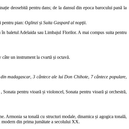
inație deosebită pentru dans; de la dansul din epoca barocului pană la
ri pentru pian:
Oglinzi
și
Suita Gaspard al nopţii
.
u în baletul Adelaida sau Limbajul Florilor. A mai compus suita pentru
 câte un instrument la cvartă și octavă.
 din madagascar
,
3 cântece ale lui Don Chihote
,
7 cântece populare
,
, Sonata pentru vioară și violoncel, Sonata pentru vioară şi orchestră,
derne. Armonia sa tonală cu structuri modale, dinamica și agogica tonală,
ical modern din prima jumătate a secolului XX.