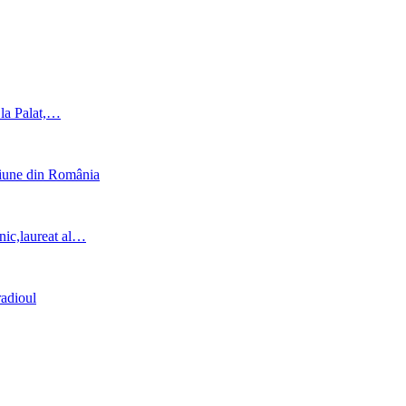
t la Palat,…
ziune din România
nic,laureat al…
radioul