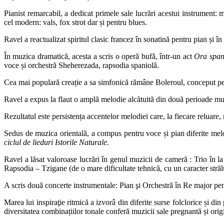
Pianist remarcabil, a dedicat primele sale lucrări acestui instrument
cel modern: vals, fox strot dar și pentru blues.
Ravel a reactualizat spiritul clasic francez în sonatină pentru pian și 
În muzica dramatică, acesta a scris o operă bufă, într-un act
Ora span
voce și orchestră Sheherezada, rapsodia spaniolă.
Cea mai populară creație a sa simfonică rămâne Boleroul, conceput pe un
Ravel a expus la flaut o amplă melodie alcătuită din două perioade muz
Rezultatul este persistența accentelor melodiei care, la fiecare reluare, 
Sedus de muzica orientală, a compus pentru voce și pian diferite melod
ciclul de lieduri Istorile Naturale.
Ravel a lăsat valoroase lucrări în genul muzicii de cameră : Trio în l
Rapsodia – Tzigane (de o mare dificultate tehnică, cu un caracter străl
A scris două concerte instrumentale: Pian şi Orchestră în Re major pen
Marea lui inspiraţie ritmică a izvorâ din diferite surse folclorice și d
diversitatea combinațiilor tonale conferă muzicii sale pregnantă și ori