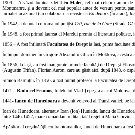
1909 – A văzut lumina zilei
Léo Malet
, cel mai celebru autor de 
Montmartre, și a devenit cel mai popular autor de versuri pentru şan
jurnalist ocazional (cu colaborări la reviste ca
En dehors
(În afară),
In
În 1942, a debutat cu romanul polițist
120, rue de la Gare
(Strada Gări
În 1948, a fost primul laureat al Marelui premiu al literaturii poliţist
1856 – A fost înființată
Facultatea de Drept
la Iași, prima facultate 
În timpul domniei lui Grigore Alexandru Ghica în Moldova, acesta a acor
În 1856, la Iaşi, au fost inaugurate primele facultăţi de Drept şi Fil
(Augustin Trifan), Florian Aaron, care au găsit aici, după 1848, o ospit
Simion Bărnuţiu, în 1856, a fost numit profesor la Facultatea de Drept, 
1471 –
Radu cel Frumos
, fratele lui Vlad Ţepeş, a atacat Moldova, 
1441-
Iancu de Hunedoara
a devenit voievod al Transilvaniei, pe lâ
Ioan de Hunedoara, alternativ Ioan (Ion) Huniade, Iancu de Hunedoara
între 1446-1452, mare comandant militar, tatăl regelui Matia Corvin.
Apărător al creştinătăţii contra otomanilor, Iancu de Hunedoara a fost