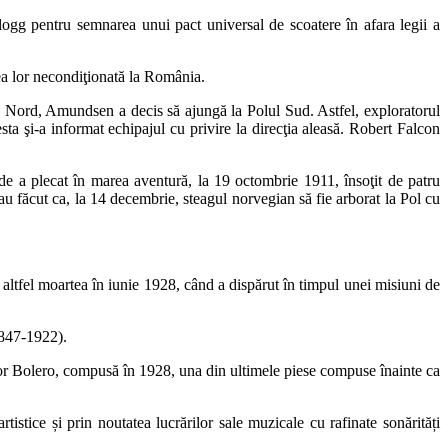
ogg pentru semnarea unui pact universal de scoatere în afara legii a
ea lor necondiţionată la România.
 Nord, Amundsen a decis să ajungă la Polul Sud. Astfel, exploratorul
ta şi-a informat echipajul cu privire la direcţia aleasă. Robert Falcon
de a plecat în marea aventură, la 19 octombrie 1911, însoţit de patru
 au făcut ca, la 14 decembrie, steagul norvegian să fie arborat la Pol cu
altfel moartea în iunie 1928, când a dispărut în timpul unei misiuni de
1847-1922).
jor Bolero, compusă în 1928, una din ultimele piese compuse înainte ca
istice și prin noutatea lucrărilor sale muzicale cu rafinate sonărități