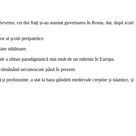
Severus, cei doi frați și-au asumat guvernarea în Roma, dar, după scurt
or al școlii peripatetice.
sine stătătoare.
urale a rămas paradigmatică mai mult de un mileniu în Europa.
le rămânând necunoscute până în prezent.
e) și profunzime, a stat la baza gândirii medievale creștine și islamice, și