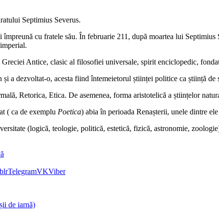
ăratului Septimius Severus.
i împreună cu fratele său. În februarie 211, după moartea lui Septimius 
 imperial.
 Greciei Antice, clasic al filosofiei universale, spirit enciclopedic, fondat
 și a dezvoltat-o, acesta fiind întemeietorul științei politice ca știință de 
ormală, Retorica, Etica. De asemenea, forma aristotelică a științelor nat
eptat ( ca de exemplu
Poetica
) abia în perioada Renașterii, unele dintre e
iversitate (logică, teologie, politică, estetică, fizică, astronomie, zoologi
că
blr
Telegram
VK
Viber
ii de iarnă)