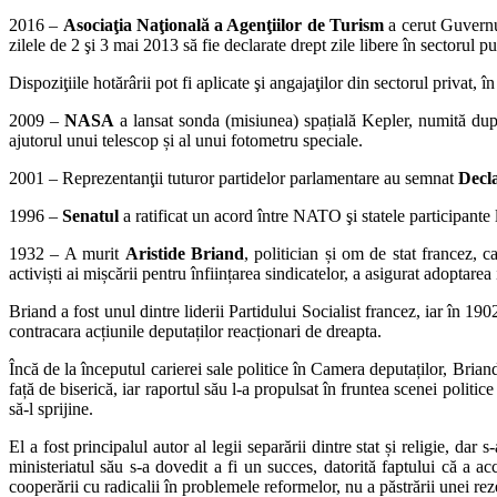
2016 –
Asociaţia Naţională
a Agenţiilor de Turism
a cerut Guvernul
zilele de 2 şi 3 mai 2013 să fie declarate drept zile libere în sectorul p
Dispoziţiile hotărârii pot fi aplicate şi angajaţilor din sectorul privat, î
2009 –
NASA
a lansat sonda (misiunea) spațială Kepler, numită du
ajutorul unui telescop și al unui fotometru speciale.
2001 – Reprezentanţii tuturor partidelor parlamentare au semnat
Decla
1996 –
Senatul
a ratificat un acord între NATO şi statele participante l
1932 – A murit
Aristide Briand
, politician și om de stat francez, 
activiști ai mișcării pentru înființarea sindicatelor, a asigurat adoptarea 
Briand a fost unul dintre liderii Partidului Socialist francez, iar în 190
contracara acțiunile deputaților reacționari de dreapta.
Încă de la începutul carierei sale politice în Camera deputaților, Brian
față de biserică, iar raportul său l-a propulsat în fruntea scenei politi
să-l sprijine.
El a fost principalul autor al legii separării dintre stat și religie, d
ministeriatul său s-a dovedit a fi un succes, datorită faptului că a a
cooperării cu radicalii în problemele reformelor, nu a păstrării unei reze