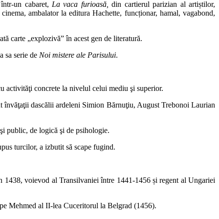
 într-un cabaret,
La vaca furioasă,
din cartierul parizian al artiștilor,
e cinema, ambalator la editura Hachette, funcționar, hamal, vagabond,
ată carte „explozivă” în acest gen de literatură.
ua sa serie de
Noi mistere ale Parisului
.
activităţi concrete la nivelul celui mediu şi superior.
ut învăţaţii dascălii ardeleni Simion Bărnuţiu, August Trebonoi Laurian
şi public, de logică şi de psihologie.
us turcilor, a izbutit să scape fugind.
 1438, voievod al Transilvaniei între 1441-1456 și regent al Ungariei
ă pe Mehmed al II-lea Cuceritorul la Belgrad (1456).