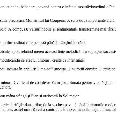
: menuet antic, habanera, pavană pentru o infantă moartă:dovedind o încl
în suita preclasică Mormântul lui Couperin. A scris două importante ciclu
iolă
. A compus 8 valsuri nobile și sentimentale, transformate mai târzi
 ritm ostinat care persistă până la sfârșitul lucrării.
icale, apoi, reluând mereu aceeași linie melodică, i-a suprapus succesiv
modificându-se efectul timbrar , crește ca intensitate.
ii incluse în cricluri:
5 melodii grecești
,
2 melodii ebraice
,
3 cântece
a minor , Cvartetul de coarde în Fa major , Sonata pentru vioară și pian 
ucitor).
tru mâna stângă şi Pian și orchestră în Sol major.
in particularităţile dansurilor; de la vechea pavană până la ritmurile mo
ginalitate, astfel încât Ravel a contribuit la dezvoltarea limbajului muz