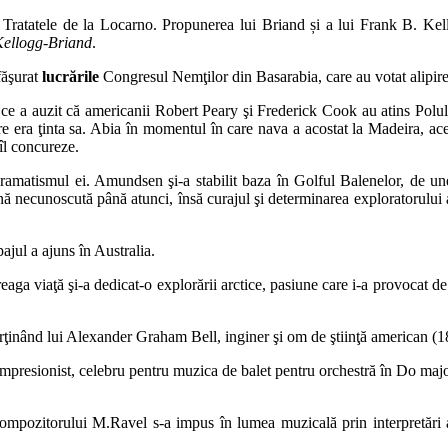
Tratatele de la Locarno. Propunerea lui Briand și a lui Frank B. Kell
Kellogg-Briand
.
făşurat
lucrările
Congresul Nemţilor din Basarabia, care au votat alipir
ce a auzit că americanii Robert Peary şi Frederick Cook au atins Polul
 era ţinta sa. Abia în momentul în care nava a acostat la Madeira, aces
îl concureze.
 dramatismul ei. Amundsen şi-a stabilit baza în Golful Balenelor, de un
zonă necunoscută până atunci, însă curajul şi determinarea exploratorului
ajul a ajuns în Australia.
ga viaţă şi-a dedicat-o explorării arctice, pasiune care i-a provocat de 
arţinând lui Alexander Graham Bell, inginer şi om de ştiinţă american (
impresionist, celebru pentru muzica de balet pentru orchestră în Do ma
ompozitorului M.Ravel s-a impus în lumea muzicală prin interpretări art