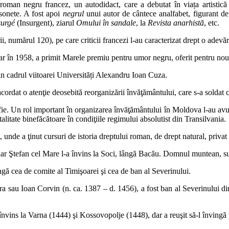
roman negru francez, un autodidact, care a debutat în viața artistică
sonete. A fost apoi
negrul
unui autor de cântece analfabet, figurant d
surgé
(Insurgent), ziarul
Omului în sandale
, la
Revista anarhistă
, etc.
i, numărul 120), pe care criticii francezi l-au caracterizat drept o adevăr
e, iar în 1958, a primit Marele premiu pentru umor negru, oferit pentru no
din cadrul viitoarei Universități Alexandru Ioan Cuza.
dat o atenţie deosebită reorganizării învăţământului, care s-a soldat cu 
osofie. Un rol important în organizarea învăţământului în Moldova l-au av
alitate binefăcătoare în condiţiile regimului absolutist din Transilvania.
unde a ţinut cursuri de istoria dreptului roman, de drept natural, privat 
dar Ştefan cel Mare l-a învins la Soci, lângă Bacău. Domnul muntean, sup
ngă cea de comite al Timişoarei şi cea de ban al Severinului.
 sau Ioan Corvin (n. ca. 1387 – d. 1456), a fost ban al Severinului din
 învins la Varna (1444) şi Kossovopolje (1448), dar a reuşit să-l înving