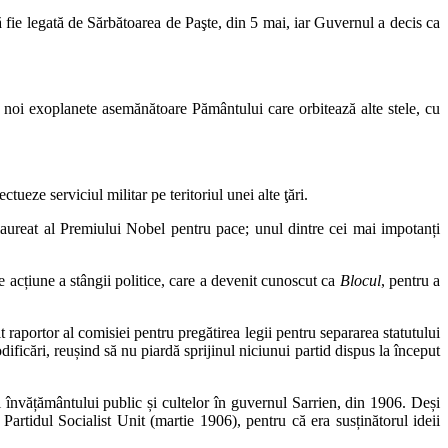
ă fie legată de Sărbătoarea de Paşte, din 5 mai, iar Guvernul a decis ca
noi exoplanete asemănătoare Pământului care orbitează alte stele, cu
tueze serviciul militar pe teritoriul unei alte ţări.
 laureat al Premiului Nobel pentru pace; unul dintre cei mai impotanți
 de acțiune a stângii politice, care a devenit cunoscut ca
Blocul
, pentru a
 raportor al comisiei pentru pregătirea legii pentru separarea statutului
dificări, reușind să nu piardă sprijinul niciunui partid dispus la început
iul învățământului public și cultelor în guvernul Sarrien, din 1906. Deși
Partidul Socialist Unit (martie 1906), pentru că era susținătorul ideii