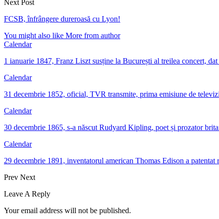
Next Post
FCSB, înfrângere dureroasă cu Lyon!
You might also like
More from author
Calendar
1 ianuarie 1847, Franz Liszt susține la București al treilea concert, da
Calendar
31 decembrie 1852, oficial, TVR transmite, prima emisiune de televi
Calendar
30 decembrie 1865, s-a născut Rudyard Kipling, poet și prozator brita
Calendar
29 decembrie 1891, inventatorul american Thomas Edison a patentat 
Prev
Next
Leave A Reply
Your email address will not be published.