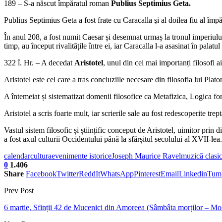
189 – S-a născut împăratul roman
Publius Septimius Geta.
Publius Septimius Geta a fost frate cu Caracalla şi al doilea fiu al împ
În anul 208, a fost numit Caesar și desemnat urmaș la tronul imperiulu
timp, au început rivalitățile între ei, iar Caracalla l-a asasinat în palatul
322 î. Hr. – A decedat
Aristotel
, unul din cei mai importanți filosofi ai
Aristotel este cel care a tras concluziile necesare din filosofia lui Platon
A întemeiat și sistematizat domenii filosofice ca Metafizica, Logica f
Aristotel a scris foarte mult, iar scrierile sale au fost redescoperite tr
Vastul sistem filosofic și științific conceput de Aristotel, uimitor prin d
a fost axul culturii Occidentului până la sfârșitul secolului al XVII-lea.
calendar
cultura
evenimente istorice
Joseph Maurice Ravel
muzică clasi
0
1.406
Share
Facebook
Twitter
ReddIt
WhatsApp
Pinterest
Email
Linkedin
Tum
Prev Post
6 martie, Sfinții 42 de Mucenici din Amoreea (Sâmbâta morților – Moș