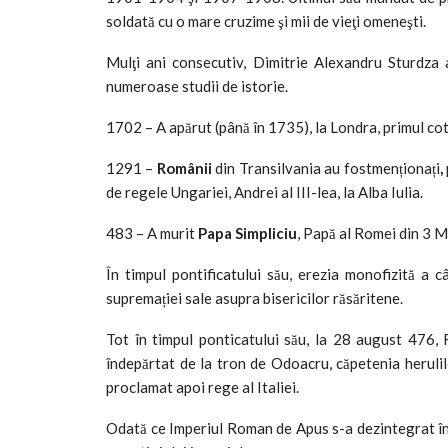
soldată cu o mare cruzime şi mii de vieţi omeneşti.
Mulţi ani consecutiv, Dimitrie Alexandru Sturdza
numeroase studii de istorie.
1702 – A apărut (până în 1735), la Londra, primul co
1291 –
Românii
din Transilvania au fostmenționați
,
de regele Ungariei, Andrei al III-lea, la Alba Iulia.
483 – A murit
Papa Simpliciu
, Papă al Romei din 3 
În timpul pontificatului său, erezia monofizită a c
supremației sale asupra bisericilor răsăritene.
Tot în timpul ponticatului său, la 28 august 476,
îndepărtat de la tron de Odoacru, căpetenia herulil
proclamat apoi rege al Italiei.
Odată ce Imperiul Roman de Apus s-a dezintegrat în