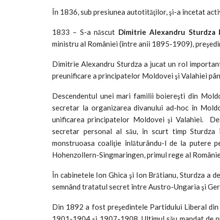
În 1836, sub presiunea autotităţilor, şi-a încetat acti
1833 – S-a născut
Dimitrie Alexandru Sturdza 
ministru al României (între anii 1895-1909), preşe
Dimitrie Alexandru Sturdza a jucat un rol important
preunificare a principatelor Moldovei şi Valahiei pâ
Descendentul unei mari familii boiereşti din Moldo
secretar la organizarea divanului ad-hoc în Moldov
unificarea principatelor Moldovei şi Valahiei. D
secretar personal al său, în scurt timp Sturdza
monstruoasa coaliţie înlăturându-l de la putere p
Hohenzollern-Singmaringen, primul rege al Românie
În cabinetele Ion Ghica şi Ion Brătianu, Sturdza a d
semnând tratatul secret între Austro-Ungaria şi Ge
Din 1892 a fost preşedintele Partidului Liberal di
1901-1904 şi 1907-1908. Ultimul său mandat de pr