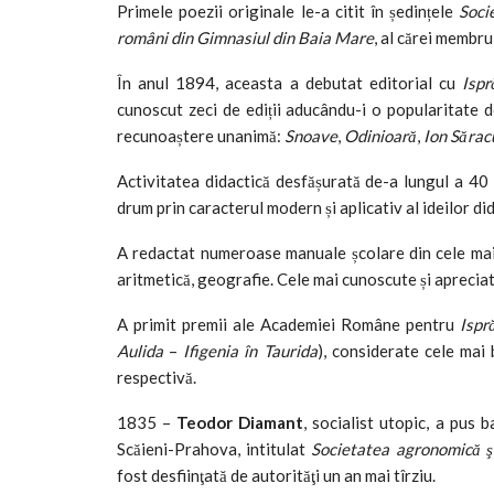
Primele poezii originale le-a citit în ședințele
Socie
români din Gimnasiul din Baia Mare
, al cărei membru
În anul 1894, aceasta a debutat editorial cu
Ispr
cunoscut zeci de ediții aducându-i o popularitate d
recunoaștere unanimă:
Snoave
,
Odinioară
,
Ion Sărac
Activitatea didactică desfășurată de-a lungul a 40
drum prin caracterul modern și aplicativ al ideilor di
A redactat numeroase manuale școlare din cele mai 
aritmetică, geografie. Cele mai cunoscute și aprecia
A primit premii ale Academiei Române pentru
Ispr
Aulida
–
Ifigenia în Taurida
), considerate cele mai 
respectivă.
1835 –
Teodor Diamant
, socialist utopic, a pus b
Scăieni-Prahova, intitulat
Societatea agronomică ş
fost desfiinţată de autorităţi un an mai tîrziu.