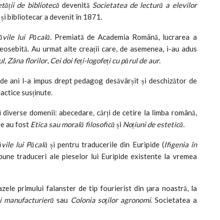
tății de bibliotecă
devenită
Societatea de lectură a elevilor
 și bibliotecar a devenit în 1871.
ăvile lui Păcală
. Premiată de Academia Română, lucrarea a
eosebită. Au urmat alte creații care, de asemenea, i-au adus
ul
,
Zâna florilor
,
Cei doi feți-logofeți cu părul de aur
.
 de ani l-a impus drept pedagog desăvârșit și deschizător de
dactice susținute.
diverse domenii: abecedare, cărți de cetire la limba română,
te au fost
Etica sau morală filosofică
și
Noțiuni de estetică
.
ăvile lui Păcală
și pentru traducerile din Euripide (
Ifigenia în
bune traduceri ale pieselor lui Euripide existente la vremea
azele primului falanster de tip fourierist din ţara noastră, la
i manufacturieră
sau
Colonia soţilor agronomi
. Societatea a