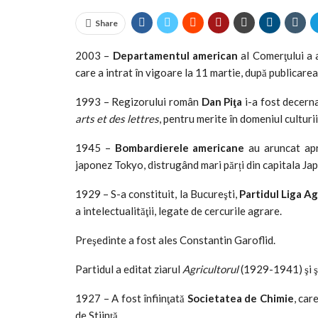
Share
2003 –
Departamentul american
al Comerţului a 
care a intrat în vigoare la 11 martie, după publicarea
1993 – Regizorului român
Dan Piţa
i-a fost decerna
arts et des lettres
, pentru merite în domeniul culturii
1945 –
Bombardierele americane
au aruncat apr
japonez Tokyo, distrugând mari părți din capitala Jap
1929 – S-a constituit, la Bucureşti,
Partidul Liga A
a intelectualităţii, legate de cercurile agrare.
Preşedinte a fost ales Constantin Garoflid.
Partidul a editat ziarul
Agricultorul
(1929-1941) şi şi
1927 – A fost înfiinţată
Societatea de Chimie
, car
de Stiinţă.