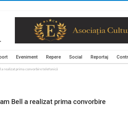
port
Eveniment
Repere
Social
Reportaj
Contr
a realizat prima convorbire telefonică
m Bell a realizat prima convorbire