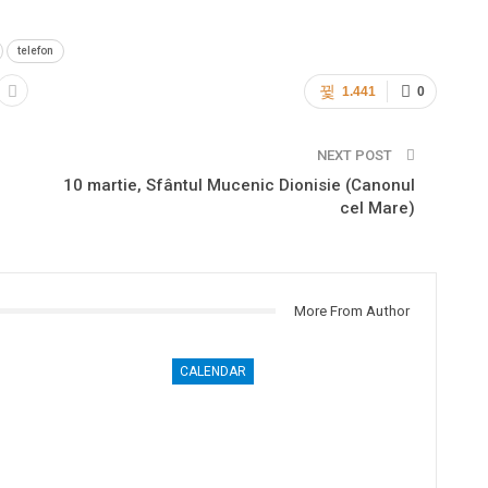
telefon
1.441
0
NEXT POST
10 martie, Sfântul Mucenic Dionisie (Canonul
cel Mare)
More From Author
CALENDAR