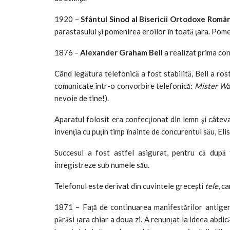
1920 –
Sfântul Sinod al Bisericii Ortodoxe Româ
parastasului şi pomenirea eroilor în toată ţara. Pome
1876 –
Alexander Graham Bell
a realizat prima con
Când legătura telefonică a fost stabilită, Bell a ros
comunicate într-o convorbire telefonică:
Mister Wat
nevoie de tine!).
Aparatul folosit era confecţionat din lemn şi câteva 
invenţia cu puţin timp înainte de concurentul său, El
Succesul a fost astfel asigurat, pentru că după t
înregistreze sub numele său.
Telefonul este derivat din cuvintele greceşti
tele
, c
1871 – Față de continuarea manifestărilor antig
părăsi țara chiar a doua zi. A renunțat la ideea abdic