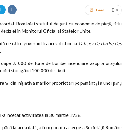
1.441
0
acordat României statutul de ţară cu economie de piaţă, titlu
 deciziei în Monitorul Oficial al Statelor Unite.
tă de către guvernul francez distincţia
Officier de l’ordre des
.
oape 2. 000 de tone de bombe incendiare asupra orașului
oniei și ucigând 100 000 de civili.
grară
, din iniţiativa marilor proprietari pe pământ şi a unei părţi
-a încetat activitatea la 30 martie 1938.
e, până la acea dată, a funcţionat ca secţie a Societăţii Române