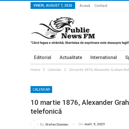
VINERI, AUGUST 7, 2026
Acasă
Contact
Editorial
Actualitate
International
S
Home
Calendar
10 martie 1876, Alexander Graham Bell 
CALENDAR
10 martie 1876, Alexander Graha
telefonică
On
mart. 9, 2025
By
Stefan Damian