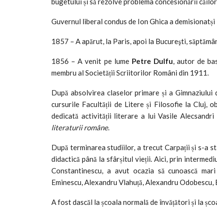
bugetului și să rezolve problema concesionării căilor
Guvernul liberal condus de Ion Ghica a demisionatși
1857 – A apărut, la Paris, apoi la Bucureşti, săptămâ
1856 – A venit pe lume
Petre Dulfu
, autor de ba
membru al Societății Scriitorilor Români din 1911.
După absolvirea claselor primare și a Gimnaziului 
cursurile Facultății de Litere și Filosofie la Cluj,
dedicată activității literare a lui Vasile Alecsandri 
literaturii române
.
După terminarea studiilor, a trecut Carpații și s-a st
didactică până la sfârșitul vieții. Aici, prin interme
Constantinescu, a avut ocazia să cunoască mari 
Eminescu, Alexandru Vlahuță, Alexandru Odobescu, B
A fost dascăl la școala normală de învățători și la șc