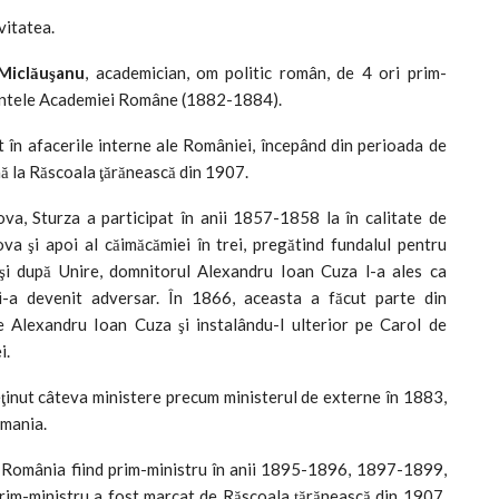
vitatea.
Miclăuşanu
, academician, om politic român, de 4 ori prim-
dintele Academiei Române (1882-1884).
 în afacerile interne ale României, începând din perioada de
nă la Răscoala ţărănească din 1907.
va, Sturza a participat în anii 1857-1858 la în calitate de
a şi apoi al căimăcămiei în trei, pregătind fundalul pentru
eşi după Unire, domnitorul Alexandru Ioan Cuza l-a ales ca
 i-a devenit adversar. În 1866, aceasta a făcut parte din
e Alexandru Ioan Cuza şi instalându-l ulterior pe Carol de
i.
eţinut câteva ministere precum ministerul de externe în 1883,
rmania.
n România fiind prim-ministru în anii 1895-1896, 1897-1899,
im-ministru a fost marcat de Răscoala ţărănească din 1907,