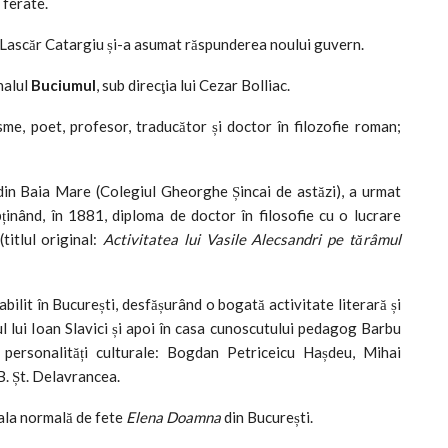
 ferate.
 Lascăr Catargiu și-a asumat răspunderea noului guvern.
nalul
Buciumul
, sub direcţia lui Cezar Bolliac.
sme, poet, profesor, traducător și doctor în filozofie roman;
din Baia Mare (Colegiul Gheorghe Șincai de astăzi), a urmat
 obținând, în 1881, diploma de doctor în filosofie cu o lucrare
(titlul original:
Activitatea lui Vasile Alecsandri pe tărâmul
abilit în București, desfășurând o bogată activitate literară și
diul lui Ioan Slavici și apoi în casa cunoscutului pedagog Barbu
personalități culturale: Bogdan Petriceicu Hașdeu, Mihai
. Șt. Delavrancea.
oala normală de fete
Elena Doamna
din București.