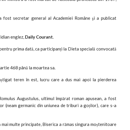
 a fost secretar general al Academiei Române şi a publicat
tidian englez,
Daily Courant
.
pentru prima dată, ca participanți la Dieta specială convocată
Martie 468 până la moartea sa.
âștigat teren în est, lucru care a dus mai apoi la pierderea
 Romulus Augustulus, ultimul împărat roman apusean, a fost
or (neam germanic din uniunea de triburi a goților), care s-a
 mai multe principate, Biserica a rămas singura moștenitoare