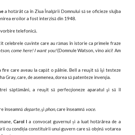
ne
a hotărât ca în Ziua Înalţării Domnului să se oficieze slujba
nirea eroilor a fost interzisă din 1948.
vorbire telefonică.
tit celebrele cuvinte care au rămas în istorie ca primele fraze
son, come here! I want you!
(Domnule Watson, vino aici! Am
fire care aveau la capăt o pâlnie. Bell a reuşit să îşi testeze
isha Gray, care, de asemenea, dorea să patenteze invenţia.
rei săptămâni, a reuşit să perfecţioneze aparatul şi să îl
are înseamnă
departe
, şi
phon
, care înseamnă
voce
.
ermane,
Carol I
a convocat guvernul și a luat hotărârea de a
ării cu condiția constituirii unui guvern care să obțină votarea