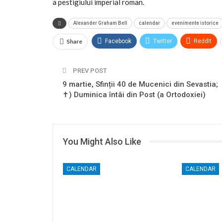
a pestigiului imperial roman.
Alexander Graham Bell
calendar
evenimente istorice
Share
Facebook
Twitter
ReddIt
PREV POST
9 martie, Sfinții 40 de Mucenici din Sevastia;
✝) Duminica întâi din Post (a Ortodoxiei)
You Might Also Like
CALENDAR
CALENDAR