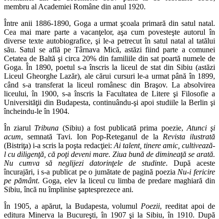
membru al Academiei Române din anul 1920.
Între anii 1886-1890, Goga a urmat şcoala primară din satul natal.
Cea mai mare parte a vacanţelor, aşa cum povesteşte autorul în
diverse texte autobiografice, şi le-a petrecut în satul natal al tatălui
său. Satul se află pe Târnava Mică, astăzi fiind parte a comunei
Cetatea de Baltă şi circa 20% din familiile din sat poartă numele de
Goga. În 1890, poetul s-a înscris la liceul de stat din Sibiu (astăzi
Liceul Gheorghe Lazăr), ale cărui cursuri le-a urmat până în 1899,
când s-a transferat la liceul românesc din Braşov. La absolvirea
liceului, în 1900, s-a înscris la Facultatea de Litere şi Filosofie a
Universităţii din Budapesta, continuându-şi apoi studiile la Berlin şi
încheindu-le în 1904.
În ziarul
Tribuna
(Sibiu) a fost publicată prima poezie,
Atunci şi
acum
, semnată Tavi. Ion Pop-Reteganul de la
Revista ilustrată
(Bistriţa) i-a scris la poşta redacţiei:
Ai talent, tinere amic, cultivează-
l cu diligenţă, că poţi deveni mare. Ziua bună de dimineaţă se arată.
Nu cumva să neglijezi datorinţele de studinte
. După aceste
încurajări, i s-a publicat pe o jumătate de pagină poezia
Nu-i fericire
pe pământ
. Goga, elev la liceul cu limba de predare maghiară din
Sibiu, încă nu împlinise şaptesprezece ani.
În 1905, a apărut, la Budapesta, volumul
Poezii
, reeditat apoi de
editura Minerva la Bucureşti, în 1907 şi la Sibiu, în 1910. După