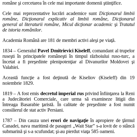
române şi cercetarea în cele mai importante domenii ştiinţifice.
Cele mai reprezentative lucrări academice sunt
Dicţionarul limbii
române
,
Dicţionarul explicativ al limbii române
,
Dicţionarul
general al literaturii române
,
Micul dicţionar academic
şi
Tratatul
de istoria românilor
.
Academia Română are 181 de membri activi aleşi pe viaţă.
1834 – Generalul
Pavel Dmitrievici Kiseleff
, comandant al trupelor
ruseşti în principatele româneşti în timpul războiului ruso-turc, a
încetat a fi preşedinte plenipotenţiar al Divanurilor Moldovei şi
Valahiei.
Această funcţie a fost deţinută de Kiseliov (Kiseleff) din 19
noiembrie 1829.
1819 – A fost emis
decretul imperial rus
privind înfiinţarea la Reni
a Judecătoriei Comerciale, care urma să examineze litigii din
întreaga Basarabie ţaristă. În calitate de preşedinte a fost numit
consilierul de stat activ Persiani.
1787 – Din cauza unei
erori de navigaţie
în apropiere de ţărmul
Canadei, nava maritimă de pasageri „Wait Star” s-a lovit de o stâncă
submarină şi s-a scufundat; şi-au pierdut viaţa 585 oameni.