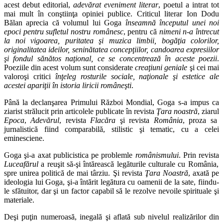
acest debut editorial,
adevărat eveniment literar
, poetul a intrat tot
mai mult în conştiinţa opiniei publice. Criticul literar Ion Dodu
Bălan aprecia că volumul lui Goga
înseamnă începutul unei noi
epoci pentru sufletul nostru românesc
, pentru că
nimeni n-a întrecut
la noi vigoarea, puritatea şi muzica limbii, bogăţia colorilor,
originalitatea ideilor, seninătatea concepţiilor, candoarea expresiilor
şi fondul sănătos naţional, ce se concentrează în aceste poezii
.
Poeziile din acest volum sunt considerate
creaţiuni geniale
şi cei mai
valoroşi critici
înţeleg rosturile sociale, naţionale şi estetice ale
acestei apariţii în istoria liricii româneşti
.
Până la declanşarea Primului Război Mondial, Goga s-a impus ca
ziarist strălucit prin articolele publicate în revista
Ţara noastră
, ziarul
Epoca
,
Adevărul
, revista
Flacăra
şi revista
România
, proza sa
jurnalistică fiind comparabilă, stilistic şi tematic, cu a celei
eminesciene.
Goga şi-a axat publicistica pe problemle
românismului
. Prin revista
Luceafărul
a reuşit să-şi întărească legăturile culturale cu România,
spre unirea politică de mai târziu. Şi revista
Ţara Noastră
, axată pe
ideologia lui Goga, şi-a întărit legătura cu oamenii de la sate, fiindu-
le sfătuitor, dar şi un factor capabil să le rezolve nevoile spirituale şi
materiale.
Deşi puţin numeroasă, inegală şi aflată sub nivelul realizărilor din