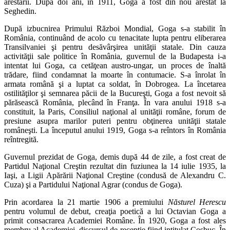
arestării. După doi ani, în 1911, Goga a fost din nou arestat la
Seghedin.
După izbucnirea Primului Război Mondial, Goga s-a stabilit în
România, continuând de acolo cu tenacitate lupta pentru eliberarea
Transilvaniei şi pentru desăvârşirea unităţii statale. Din cauza
activităţii sale politice în România, guvernul de la Budapesta i-a
intentat lui Goga, ca cetăţean austro-ungar, un proces de înaltă
trădare, fiind condamnat la moarte în contumacie. S-a înrolat în
armata română şi a luptat ca soldat, în Dobrogea. La încetarea
ostilităţilor şi semnarea păcii de la Bucureşti, Goga a fost nevoit să
părăsească România, plecând în Franţa. În vara anului 1918 s-a
constituit, la Paris, Consiliul naţional al unităţii române, forum de
presiune asupra marilor puteri pentru obţinerea unităţii statale
româneşti. La începutul anului 1919, Goga s-a reîntors în România
reîntregită.
Guvernul prezidat de Goga, demis după 44 de zile, a fost creat de
Partidul Naţional Creştin rezultat din fuziunea la 14 iulie 1935, la
Iaşi, a Ligii Apărării Naţional Creştine (condusă de Alexandru C.
Cuza) şi a Partidului Naţional Agrar (condus de Goga).
Prin acordarea la 21 martie 1906 a premiului
Năsturel Herescu
pentru volumul de debut, creaţia poetică a lui Octavian Goga a
primit consacrarea Academiei Române. În 1920, Goga a fost ales
membru al Academiei, discursul de recepţie fiind intitulat Coşbuc. În