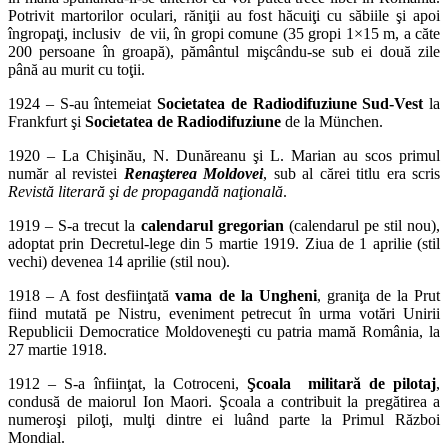
Potrivit martorilor oculari, răniţii au fost hăcuiţi cu săbiile şi apoi
îngropaţi, inclusiv de vii, în gropi comune (35 gropi 1×15 m, a căte
200 persoane în groapă), pământul mişcându-se sub ei două zile
până au murit cu toţii.
1924 – S-au întemeiat
Societatea de Radiodifuziune Sud-Vest
la
Frankfurt şi
Societatea de Radiodifuziune
de la München.
1920 – La Chişinău, N. Dunăreanu şi L. Marian au scos primul
număr al revistei
Renaşterea Moldovei
, sub al cărei titlu era scris
Revistă literară şi de propagandă naţională
.
1919 – S-a trecut la
calendarul gregorian
(calendarul pe stil nou),
adoptat prin Decretul-lege din 5 martie 1919. Ziua de 1 aprilie (stil
vechi) devenea 14 aprilie (stil nou).
1918 – A fost desfiinţată
vama de la Ungheni
, graniţa de la Prut
fiind mutată pe Nistru, eveniment petrecut în urma votări Unirii
Republicii Democratice Moldoveneşti cu patria mamă România, la
27 martie 1918.
1912 – S-a înfiinţat, la Cotroceni,
Şcoala militară de pilotaj
,
condusă de maiorul Ion Maori. Şcoala a contribuit la pregătirea a
numeroşi piloţi, mulţi dintre ei luând parte la Primul Război
Mondial.