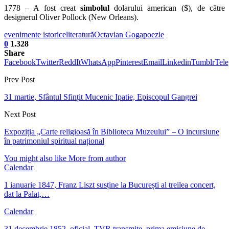
1778 – A fost creat
simbolul
dolarului american ($), de către
designerul Oliver Pollock (New Orleans).
evenimente istorice
literatură
Octavian Goga
poezie
0
1.328
Share
Facebook
Twitter
ReddIt
WhatsApp
Pinterest
Email
Linkedin
Tumblr
Tel
Prev Post
31 martie, Sfântul Sfințit Mucenic Ipatie, Episcopul Gangrei
Next Post
Expoziția „Carte religioasă în Biblioteca Muzeului” – O incursiune
în patrimoniul spiritual național
You might also like
More from author
Calendar
1 ianuarie 1847, Franz Liszt susține la București al treilea concert,
dat la Palat,…
Calendar
31 decembrie 1852, oficial, TVR transmite, prima emisiune de