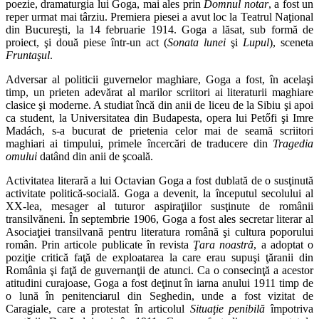
poezie, dramaturgia lui Goga, mai ales prin
Domnul notar
, a fost un
reper urmat mai târziu. Premiera piesei a avut loc la Teatrul Naţional
din Bucureşti, la 14 februarie 1914. Goga a lăsat, sub formă de
proiect, şi două piese într-un act (
Sonata lunei
şi
Lupul
), sceneta
Fruntaşul
.
Adversar al politicii guvernelor maghiare, Goga a fost, în acelaşi
timp, un prieten adevărat al marilor scriitori ai literaturii maghiare
clasice şi moderne. A studiat încă din anii de liceu de la Sibiu şi apoi
ca student, la Universitatea din Budapesta, opera lui Petőfi şi Imre
Madách, s-a bucurat de prietenia celor mai de seamă scriitori
maghiari ai timpului, primele încercări de traducere din
Tragedia
omului
datând din anii de şcoală.
Activitatea literară a lui Octavian Goga a fost dublată de o susţinută
activitate politică-socială. Goga a devenit, la începutul secolului al
XX-lea, mesager al tuturor aspiraţiilor susţinute de românii
transilvăneni. În septembrie 1906, Goga a fost ales secretar literar al
Asociaţiei transilvană pentru literatura română şi cultura poporului
român. Prin articole publicate în revista
Ţara noastră
, a adoptat o
poziţie critică faţă de exploatarea la care erau supuşi ţăranii din
România şi faţă de guvernanţii de atunci. Ca o consecinţă a acestor
atitudini curajoase, Goga a fost deţinut în iarna anului 1911 timp de
o lună în penitenciarul din Seghedin, unde a fost vizitat de
Caragiale, care a protestat în articolul
Situaţie penibilă
împotriva