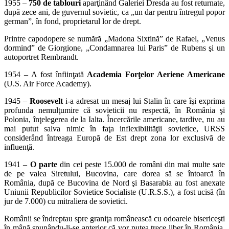
1955 –
750 de tablouri
aparţinând Galeriei Dresda au fost returnate,
după zece ani, de guvernul sovietic, ca „un dar pentru întregul popor
german”, în fond, proprietarul lor de drept.
Printre capodopere se numără „Madona Sixtină” de Rafael, „Venus
dormind” de Giorgione, „Condamnarea lui Paris” de Rubens şi un
autoportret Rembrandt.
1954 – A fost înfiinţată
Academia Forţelor Aeriene Americane
(U.S. Air Force Academy).
1945 –
Roosevelt
i-a adresat un mesaj lui Stalin în care îşi exprima
profunda nemulţumire că sovieticii nu respectă, în România şi
Polonia, înţelegerea de la Ialta. Încercările americane, tardive, nu au
mai putut salva nimic în faţa inflexibilităţii sovietice, URSS
considerând întreaga Europă de Est drept zona lor exclusivă de
influenţă.
1941 –
O parte
din cei peste 15.000 de români din mai multe sate
de pe valea Siretului, Bucovina, care dorea să se întoarcă în
România, după ce Bucovina de Nord şi Basarabia au fost anexate
Uniunii Republicilor Sovietice Socialiste (U.R.S.S.), a fost ucisă (în
jur de 7.000) cu mitraliera de sovietici.
Românii se îndreptau spre graniţa românească cu odoarele bisericeşti
în mână spunându-li-se anterior că vor putea trece liber în România.