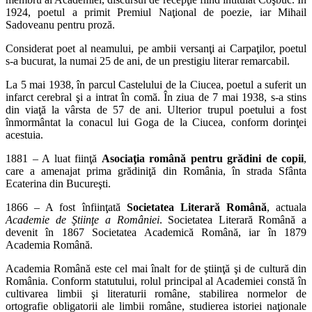
1924, poetul a primit Premiul Naţional de poezie, iar Mihail
Sadoveanu pentru proză.
Considerat poet al neamului, pe ambii versanţi ai Carpaţilor, poetul
s-a bucurat, la numai 25 de ani, de un prestigiu literar remarcabil.
La 5 mai 1938, în parcul Castelului de la Ciucea, poetul a suferit un
infarct cerebral şi a intrat în comă. În ziua de 7 mai 1938, s-a stins
din viaţă la vârsta de 57 de ani. Ulterior trupul poetului a fost
înmormântat la conacul lui Goga de la Ciucea, conform dorinţei
acestuia.
1881 – A luat fiinţă
Asociaţia română pentru grădini de copii
,
care a amenajat prima grădiniţă din România, în strada Sfânta
Ecaterina din Bucureşti.
1866 – A fost înfiinţată
Societatea Literară Română
, actuala
Academie de Ştiinţe a României
. Societatea Literară Română a
devenit în 1867 Societatea Academică Română, iar în 1879
Academia Română.
Academia Română este cel mai înalt for de ştiinţă şi de cultură din
România. Conform statutului, rolul principal al Academiei constă în
cultivarea limbii şi literaturii române, stabilirea normelor de
ortografie obligatorii ale limbii române, studierea istoriei naţionale