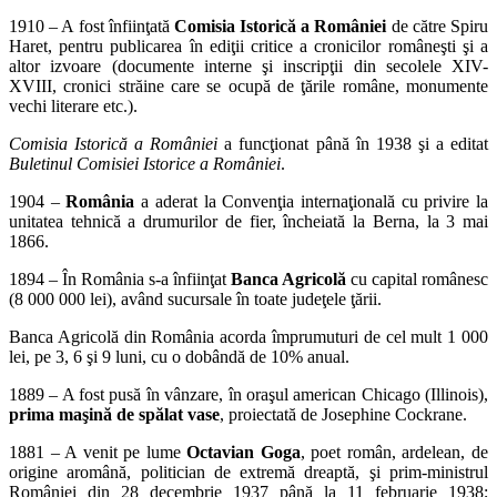
1910 – A fost înfiinţată
Comisia Istorică a României
de către Spiru
Haret, pentru publicarea în ediţii critice a cronicilor româneşti şi a
altor izvoare (documente interne şi inscripţii din secolele XIV-
XVIII, cronici străine care se ocupă de ţările române, monumente
vechi literare etc.).
Comisia Istorică a României
a funcţionat până în 1938 şi a editat
Buletinul Comisiei Istorice a României
.
1904 –
România
a aderat la Convenţia internaţională cu privire la
unitatea tehnică a drumurilor de fier, încheiată la Berna, la 3 mai
1866.
1894 – În România s-a înfiinţat
Banca Agricolă
cu capital românesc
(8 000 000 lei), având sucursale în toate judeţele ţării.
Banca Agricolă din România acorda împrumuturi de cel mult 1 000
lei, pe 3, 6 şi 9 luni, cu o dobândă de 10% anual.
1889 – A fost pusă în vânzare, în oraşul american Chicago (Illinois),
prima maşină de spălat vase
, proiectată de Josephine Cockrane.
1881 – A venit pe lume
Octavian Goga
, poet român, ardelean, de
origine aromână, politician de extremă dreaptă, şi prim-ministrul
României din 28 decembrie 1937 până la 11 februarie 1938;