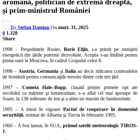
aromână, politician de extremă dreaptă,
şi prim-ministrul României
By
Stefan Damian
On
mart. 31, 2025
0
1.328
Share
1998 – Preşedintele Rusiei,
Boris Elţîn
, i-a primit pe miniştrii
energeticii din ţările puternic dezvoltate. Aceştia s-au întâlnit pentru
prima oară la Moscova, în cadrul Grupului celor 8.
1998 –
Austria
,
Germania
şi
Italia
au decis ridicarea controalelor
de frontieră pentru comunicaţiile terestre dintre cele trei ţări.
1997 –
Cometa Hale–Bopp
, clasată printre primele opt ale
secolului ca mărime şi luminozitate, s–a aflat cel mai aproape de
Soare, la 138 milioane de km şi a atins un maxim de luminozitate.
1995 – A intrat în vigoare
Pactul de cooperare în domeniul
securităţii
, semnat de Albania şi Turcia în februarie 1995.
1960 – A fost lansat, în SUA,
primul satelit meteorologic TIROS-
1
.