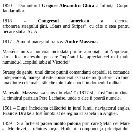
1850 – Domnitorul
Grigore Alexandru Ghica
a înfiinţat Corpul
Jandarmilor.
1818 –
Congresul american
a decretat
arborarea steagului ţării, „Stars and Stripes”, cu câte o stea pentru
fiecare stat al SUA.
1817 – A murit mareşalul francez
André Masséna
.
Masséna nu s-a numărat niciodată printre apropiații lui Napoleon,
dar a fost mareșalul pe care împăratul l-a apreciat cel mai mult,
numindu-l „copilul iubit al Victoriei”.
Strateg de geniu, unul dintre puținii comandanți capabili să comande
independent, mareșalul este considerat astăzi de mulți istorici ca fiind
una dintre cele mai strălucite minți ale epocii în domeniul militar.
Mareșalul Masséna s-a stins din viață în 1817 și a fost înmormântat
la cimitirul parizian Père Lachaise, unde o alee îi poartă numele.
1581 – După încheierea călătoriei în jurul lumii, navigatorul englez
Francis Drake
a fost înnobilat de regina Elisabeta I a Angliei.
1459 – S-a încheiat
pacea moldo-polonă
prin care Ştefan cel Mare
al Moldovei a reîntors orşul Hotin în componenţa principatului.