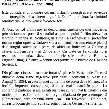
rus (4 apr. 1932 – 28 dec. 1986).
Este considerat unul dintre cei mai influenți cineaști ai erei sovietice
și ai întregii istorii a cinematografiei. Este înmormântat la cimitirul
ortodox din Sainte-Geneviève-des-Bois.
A jucat un rol prim rang în dezvoltarea cinematografiei moderne,
prin viziunea sa poetică și studiul asupra timpului în film (dezvoltat
teoretic în cartea sa, Sculpting in Time). Născându-se și profesând
într-un regim opresiv, Tarkovski s-a confruntat cu numeroase piedici
de-a lungul carierei sale (care, de altfel, se limitează la 7 filme și
câteva scurt-metraje – în 27 de ani). Cu toate că Tarkovski nu-și
recunoaște intenția, câteva din filmele sale – Andrei Rubliov,
Oglinda (film), Călăuza – conțin idei privite cu ostilitate de Uniunea
Sovietică.
Din păcate, cineastul rus este forțat să plece în Vest, unde filmează
ultimele două filme sugestive prin titlu: Sacrificiul și Nostalgia.
Anunță în 1984, în cadrul unei conferințe de presă de la Milano, că a
hotărât, împreună cu soția sa, să nu se mai întoarcă în patrie. La
conferință participă și alți exilați ruși care au renunțat la cetățenie din
motive politice. Conferința este larg mediatizată de presa europeană
și americană, care prezintă lumii „cazul lui Tarkovski”. De atunci,
cineastul locuiește împreună cu soția în Italia, Germania și Franța.