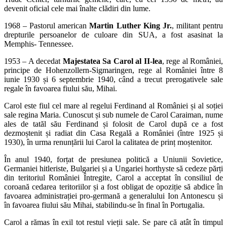
devenit oficial cele mai înalte clădiri din lume.
1968 – Pastorul american
Martin Luther King Jr.
, militant pentru
drepturile persoanelor de culoare din SUA, a fost asasinat la
Memphis- Tennessee.
1953 – A decedat
Majestatea Sa Carol al II-lea
, rege al României,
principe de Hohenzollern-Sigmaringen, rege al României între 8
iunie 1930 și 6 septembrie 1940, când a trecut prerogativele sale
regale în favoarea fiului său, Mihai.
Carol este fiul cel mare al regelui Ferdinand al României și al soției
sale regina Maria. Cunoscut și sub numele de Carol Caraiman, nume
ales de tatăl său Ferdinand și folosit de Carol după ce a fost
dezmoștenit și radiat din Casa Regală a României (între 1925 și
1930), în urma renunțării lui Carol la calitatea de prinț moștenitor.
În anul 1940, forțat de presiunea politică a Uniunii Sovietice,
Germaniei hitleriste, Bulgariei și a Ungariei horthyste să cedeze părți
din teritoriul României Întregite, Carol a acceptat în consiliul de
coroană cedarea teritoriilor și a fost obligat de opoziție să abdice în
favoarea administrației pro-germană a generalului Ion Antonescu și
în favoarea fiului său Mihai, stabilindu-se în final în Portugalia.
Carol a rămas în exil tot restul vieții sale. Se pare că atât în timpul