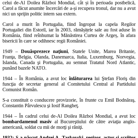
celui de-Al Doilea Război Mondial, cât și în perioada postbelică,
Carol a făcut anumite încercări de a-și recupera tronul, dar nu a avut
nici un sprijin politic intern sau extern.
Carol a murit în Portugalia, fiind îngropat la capela Regilor
Portugaliei din Estoril, iar în 2003, rămășițele sale au fost aduse în
România, fiind reînhumat la Mănăstirea Curtea de Argeș, în afara
bisericii în care se odihnesc regii României.
1949 –
Douăsprezece naţiuni
, Statele Unite, Marea Britanie,
Franţa, Belgia, Olanda, Danemarca, Italia, Luxemburg, Norvegia,
Islanda, Canada şi Portugalia, au semnat Tratatul Nord Atlantic,
punând bazele NATO.
1944 – În România, a avut loc
înlăturarea
lui Ştefan Floriş din
funcţia de secretar general al Comitetului Central al Partidului
Comunist Român.
S-a constituit o conducere provizorie, în frunte cu Emil Bodnăraş,
Constantin Pârvulescu şi Iosif Rangheţ.
1944 – În cadrul celui de-Al Doilea Război Mondial, a avut loc
bombardamenul masiv
al Bucureştiului de către aviaţia anglo-
americană, soldat cu mii de morţi şi răniţi.
1932: S-a născut Andrei A. Tarkovski, regizor, actor şi scriitor