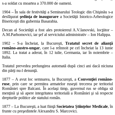
s-a soldat cu moartea a 370.000 de oameni.
1904 – În sala de festivităţi a Seminarului Teologic din Chişinău s-a
desfăşurat
şedinţa de inaugurare
a Societăţii Istorico-Arheologice
Bisericeşti din gubernia Basarabia.
Decan al Societăţii a fost ales protoiereul A.V.Ianovski, locţiitor –
A.M.Parhomovici, iar şef al serviciului administrativ – Ion Halippa.
1902 – S-a încheiat, la Bucureşti,
Trat
atul secret de alianţă
româno-
austro-ungar
, care l-a reînnoit pe cel încheiat la 13 iunie
1892. La tratat a aderat, în 12 iulie, Germania, iar în noiembrie –
Italia.
Tratatul prevedea prelungirea automată după cinci ani dacă niciuna
din părţi nu-l denunţă.
1877 – A avut loc semnarea, la Bucureşti, a
Convenţiei româno-
ruse
, prin care se permitea armatelor ruseşti trecerea pe teritoriul
României spre Balcani. În acelaşi timp, guvernul rus se obliga să
menţină şi să apere integritatea teritorială a României şi să respecte
drepturile politice ale statului român.
1877 – La Bucureşti, a luat fiinţă
Societatea Ştiinţelor Medicale
, în
frunte cu preşedintele Alexandru S. Marcovici.