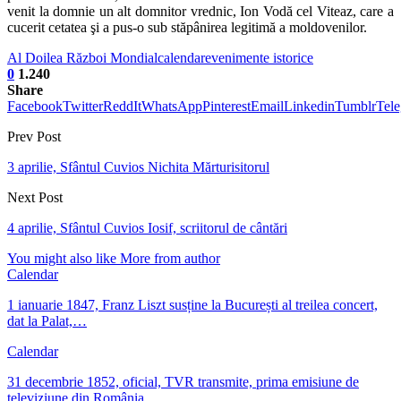
venit la domnie un alt domnitor vrednic, Ion Vodă cel Viteaz, care a
cucerit cetatea şi a pus-o sub stăpânirea legitimă a moldovenilor.
Al Doilea Război Mondial
calendar
evenimente istorice
0
1.240
Share
Facebook
Twitter
ReddIt
WhatsApp
Pinterest
Email
Linkedin
Tumblr
Tel
Prev Post
3 aprilie, Sfântul Cuvios Nichita Mărturisitorul
Next Post
4 aprilie, Sfântul Cuvios Iosif, scriitorul de cântări
You might also like
More from author
Calendar
1 ianuarie 1847, Franz Liszt susține la București al treilea concert,
dat la Palat,…
Calendar
31 decembrie 1852, oficial, TVR transmite, prima emisiune de
televiziune din România