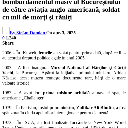
bombardamentul masiv al Bucureştiului
de către aviaţia anglo-americană, soldat
cu mii de morţi şi răniţi
By
Stefan Damian
On
apr. 3, 2025
0
1.240
Share
2006 – În Kuweit,
femeile
au votat pentru prima dată, după ce li s-
au acordat drepturi politice egale în anul 2005.
2003 – A fost inaugurat
Muzeul Naţional al Hărţilor şi Cărţii
Vechi
, la Bucureşti. Apărut la iniţiativa primului ministru, Adrian
Năstase, acest muzeu reuneşte documente rare, hărţi de o mare
valoare istorică.
1983 – A avut loc
prima misiune orbitală
a navetei spaţiale
americane „Challanger”.
1979 – În Pakistan, fostul prim-ministru,
Zulfikar Ali Bhutto
, a fost
spânzurat în ciuda apelurilor internaţionale pentru clemenţă.
1973 – În SUA, au fost finalizate
lucrările
la New York World
Trade Center, turnurile gemene, care, cu cei 1350 de metri, au