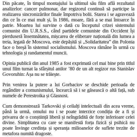
Din păcate, în timpul montajului la ultimul său film află rezultatul
analizelor: cancer pulmonar, dar regizorul continuă să participe la
realizarea sincronizărilor finale împotriva bolii. Starea i se agravează
din ce în ce mai mult și, în 1986, moare, fără a se mai întoarce în
patrie. Moartea lui survine o dată cu începutul crizei sistemului
comunist din U.R.S.S., când partidele comuniste din Occident își
pierduseră însemnătatea, mișcarea de eliberare națională din lumea a
treia, legată de Moscova, este depășită și „Solidaritatea” din Polonia
face o breșă în sistemul socialismului. Moscova rămâne în urmă cu
tehnologia și randamentul muncii.
Opinia publică din anul 1985 a fost exprimată cel mai bine prin titlul
unui film turnat la sfârșitul anilor ’80 de un alt regizor rus Stanislav
Govoruhin: Așa nu se trăiește.
Prin venirea la putere a lui Gorbaciov se deschide perioada de
regândire a comunismului, încearcă să i se găsească o altă față, sub
numele de Perestroika și Glasnost.
Cum demonstrează Tarkovski și ceilalți intelectuali din acea vreme,
până la urmă, omului nu i se poate interzice condiția de a fi și
privarea de o conștiință liberă și neîngrădită de forțe inferioare celei
divine. Simplitatea cu care se manifestă forța fizică și psihică nu
poate învinge credința și speranța milioanelor de suflete trezite de
metafora numită dragoste.