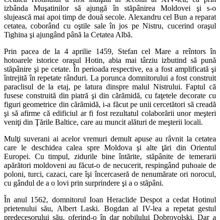
izbânda Muşatinilor să ajungă în stăpânirea Moldovei şi s-o
slujească mai apoi timp de două secole. Alexandru cel Bun a reparat
cetatea, coborând cu oştile sale în jos pe Nistru, cucerind oraşul
Tighina şi ajungând până la Cetatea Albă.
Prin pacea de la 4 aprilie 1459, Stefan cel Mare a reîntors în
hotoarele istorice oraşul Hotin, abia mai târziu izbutind să pună
stăpânire şi pe cetate. În perioada respective, ea a fost amplificată şi
întrejită în repetate rânduri. La porunca domnitorului a fost construit
paraclisul de la etaj, pe latura dinspre malul Nistrului. Faptul că
fusese construită din piatră şi din cărămidă, cu faţetele decorate cu
figuri geometrice din cărămidă, i-a făcut pe unii cercetători să creadă
şi să afirme că edificiul ar fi fost rezultatul colaborării unor meşteri
veniţi din Ţările Baltice, care au muncit alături de meşterii locali.
Mulţi suverani ai acelor vremuri demult apuse au râvnit la cetatea
care le deschidea calea spre Moldova şi alte ţări din Orientul
Europei. Cu timpul, zidurile bine întărite, stăpânite de temerarii
apărători moldoveni au făcut-o de necucerit, respingând puhoaie de
poloni, turci, cazaci, care îşi încercaseră de nenumărate ori norocul,
cu gândul de a o lovi prin surprindere şi a o stăpâni.
În anul 1562, domnitorul Ioan Heraclide Despot a cedat Hotinul
prietenului său, Albert Laski. Bogdan al IV-lea a repetat gestul
predecesorului său, oferind-o în dar nobilului Dobrovolski. Dar a