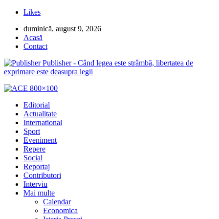
Likes
duminică, august 9, 2026
Acasă
Contact
Publisher - Când legea este strâmbă, libertatea de
exprimare este deasupra legii
Editorial
Actualitate
International
Sport
Eveniment
Repere
Social
Reportaj
Contributori
Interviu
Mai multe
Calendar
Economica