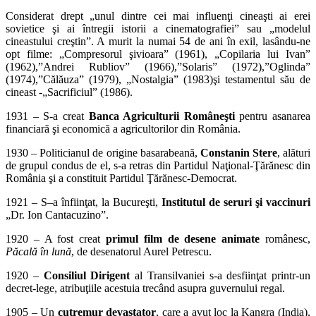
Considerat drept „unul dintre cei mai influenţi cineaşti ai erei
sovietice şi ai întregii istorii a cinematografiei” sau „modelul
cineastului creştin”. A murit la numai 54 de ani în exil, lasându-ne
opt filme: „Compresorul şivioara” (1961), „Copilaria lui Ivan”
(1962),”Andrei Rubliov” (1966),”Solaris” (1972),”Oglinda”
(1974),”Călăuza” (1979), „Nostalgia” (1983)şi testamentul său de
cineast -„Sacrificiul” (1986).
1931 – S-a creat
Banca Agriculturii Româneşti
pentru asanarea
financiară şi economică a agricultorilor din România.
1930 – Politicianul de origine basarabeană,
Constanin Stere
, alături
de grupul condus de el, s-a retras din Partidul Naţional-Ţărănesc din
România şi a constituit Partidul Ţărănesc-Democrat.
1921 – S–a înfiinţat, la Bucureşti,
Institutul de seruri şi vaccinuri
„Dr. Ion Cantacuzino”.
1920 – A fost creat
primul film de desene animate
românesc,
Păcală în lună
, de desenatorul Aurel Petrescu.
1920 –
Consiliul Dirigent
al Transilvaniei s-a desfiinţat printr-un
decret-lege, atribuţiile acestuia trecând asupra guvernului regal.
1905 – Un
cutremur devastator
, care a avut loc la Kangra (India),