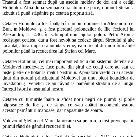
Tratatul a fost semnat după un asediu moldav de doi ani a cetăţii
Hotinului. Abia după semnarea tratatului de pace, domnul Ştefan a
izbutit să pună stăpânire pe cetatea propriu zisă.
Cetatea Hotinului a fost înălţată în timpul domniei lui Alexandru cel
Bun, în Moldova, şi a fost pierdută polonezilor de Ilie, feciorul lui
Alexandru, la 1436, în schimpul unui ajutor polon. Petru Aron a
recâştigat cetatea, dar a fost nevoit sa cedeze târgul Siretului şi alte
localităţi. Însă după o anumită vreme, ea a trecut din nou în mânile
polonilor până la recucerirea lui Ştefan cel Mare.
Cetatea Hotinului, cel mai important edificiu din sistemul defensiv al
Moldovei medievale, face parte din şirul de cetaţi care au stat ca
nişte pietre de hotar la malul Nistrului. Apărătorii vrednici ai acestui
ţinut din nordul principatului Moldovei au ţinut piept hoardelor de
invadatori şi venetici ce au râvnit la pământul străbun de-a lungul
întregii istorii a neamului nostru.
Cetatea cu turnurile înalte a sfidat norii negri de plumb şi ploile
năprasnice de foc şi de sânge ce s-au abătut necontenit asupra
acestor pământuri mănoase, dar năpăstuite de soartă.
Voievodul Ştefan cel Mare, la urcarea sa pe tron, a fost preocupat în
primul rând de gândul recuceririi ei.
Cetatea Hotinului a fost înălţată în secolul al XIV-lea, ca prin