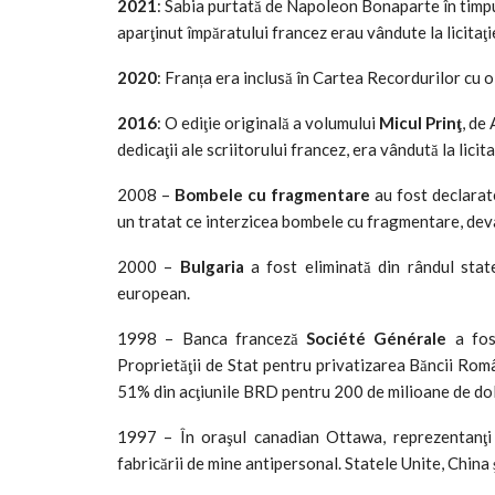
2021
: Sabia purtată de Napoleon Bonaparte în timpul 
aparţinut împăratului francez erau vândute la licitaţ
2020
: Franța era inclusă în Cartea Recordurilor cu 
2016
: O ediţie originală a volumului
Micul Prinţ
, de
dedicaţii ale scriitorului francez, era vândută la lici
2008 –
Bombele cu fragmentare
au fost declarate
un tratat ce interzicea bombele cu fragmentare, deva
2000 –
Bulgaria
a fost eliminată din rândul stat
european.
1998 – Banca franceză
Société Générale
a fost
Proprietăţii de Stat pentru privatizarea Băncii Ro
51% din acţiunile BRD pentru 200 de milioane de dol
1997 – În oraşul canadian Ottawa, reprezentanţ
fabricării de mine antipersonal. Statele Unite, Chin