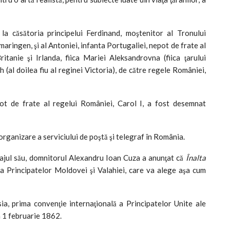
 la căsătoria principelui Ferdinand, moştenitor al Tronului
maringen, şi al Antoniei, infanta Portugaliei, nepot de frate al
tanie şi Irlanda, fiica Mariei Aleksandrovna (fiica ţarului
h (al doilea fiu al reginei Victoria), de către regele României,
pot de frate al regelui României, Carol I, a fost desemnat
rganizare a serviciului de poştă şi telegraf în România.
sajul său, domnitorul Alexandru Ioan Cuza a anunţat că
Înalta
a Principatelor Moldovei şi Valahiei, care va alege aşa cum
a, prima convenţie internaţională a Principatelor Unite ale
a 1 februarie 1862.