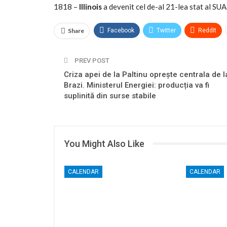
1818 –
Illinois
a devenit cel de-al 21-lea stat al SUA
Share
Facebook
Twitter
ReddIt
PREV POST
Criza apei de la Paltinu oprește centrala de l
Brazi. Ministerul Energiei: producția va fi
suplinită din surse stabile
You Might Also Like
CALENDAR
CALENDAR