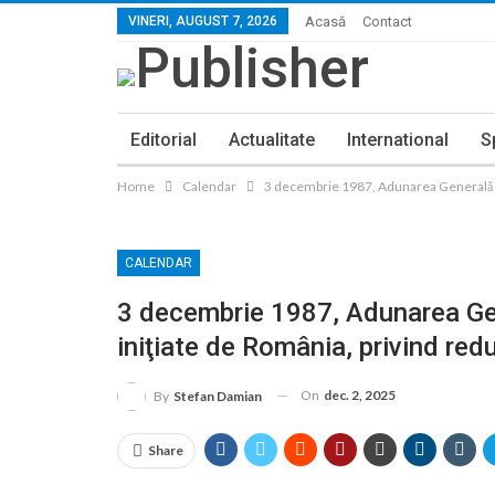
VINERI, AUGUST 7, 2026
Acasă
Contact
Editorial
Actualitate
International
S
Home
Calendar
3 decembrie 1987, Adunarea Generală a 
CALENDAR
3 decembrie 1987, Adunarea Gen
iniţiate de România, privind red
On
dec. 2, 2025
By
Stefan Damian
Share