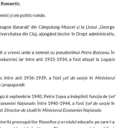
 Romantic
.
nomist și om politic român.
 „Neagoe Basarab” din Câmpulung-Muscel și la Liceul „George
iversitatea din Cluj, ajungând doctor în Drept administrativ,
lă a vremii
, unde a semnat cu pseudonimul
Petre Boteanu
. În
ndustriei
, iar între anii 1933-1934, a fost atașat la
Legația
e
, între anii 1936-1939, a fost
șef de secție
în
Ministerul
 și propagandă
.
pă 6 septembrie 1940, Petre Țuțea a îndeplinit funcția de
Șef
conomiei Naționale
. Între 1940-1944, a fost
Șef de secție
în
ost
Director de studii
în
Ministerul Economiei Naționale
.
rită preocupărilor filosofice și a rolului educativ pe care l-a