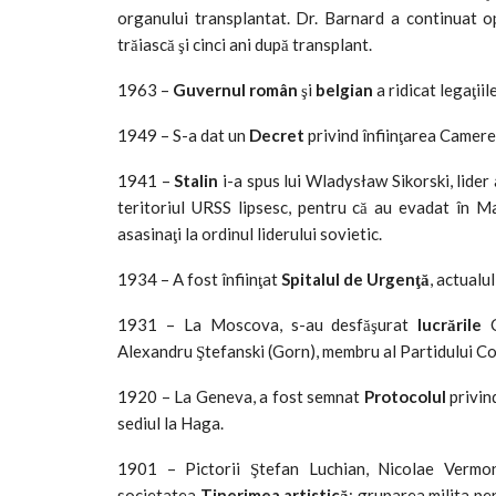
organului transplantat. Dr. Barnard a continuat oper
trăiască şi cinci ani după transplant.
1963 –
Guvernul român
şi
belgian
a ridicat legaţiil
1949 – S-a dat un
Decret
privind înfiinţarea Camere
1941 –
Stalin
i-a spus lui Wladysław Sikorski, lider a
teritoriul URSS lipsesc, pentru că au evadat în Manc
asasinaţi la ordinul liderului sovietic.
1934 – A fost înfiinţat
Spitalul de Urgenţă
, actualu
1931 – La Moscova, s-au desfăşurat
lucrările
C
Alexandru Ştefanski (Gorn), membru al Partidului Co
1920 – La Geneva, a fost semnat
Protocolul
privind
sediul la Haga.
1901 – Pictorii Ştefan Luchian, Nicolae Vermon
societatea
Tinerimea artistică
; gruparea milita pen