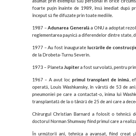
asumat prin exemplul său personal în orice circumsta
foarte puțin înainte de 1989, însă imediat după pră
început să fie difuzate prin toate mediile.
1987 –
Adunarea Generală
a ONU a adoptat rezoluţ
reglementarea paşnică a diferendelor dintre state, d
1977 – Au fost inaugurate
lucrările de construcţi
de la Drobeta-Turnu Severin.
1973 – Planeta
Jupiter
a fost survolată, pentru pri
1967 – A avut loc
primul transplant de inimă
, e
operată, Louis Washkansky, în vârstă de 53 de ani,
pneumoniei pe care a contactat-o, inima lui Washka
transplantată de la o tânără de 25 de ani care a deced
Chirurgul Christian Barnard a folosit o tehnică d
doctorul Norman Shumway fiind primul care a realizat
În următorii ani, tehnica a avansat, fiind creat