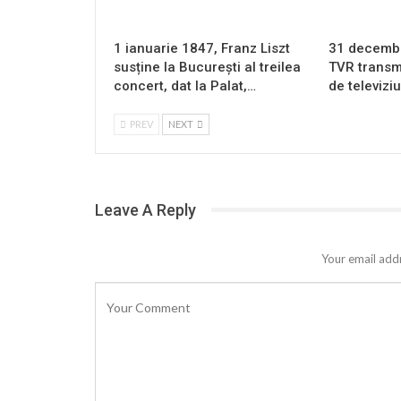
1 ianuarie 1847, Franz Liszt
31 decembri
susține la București al treilea
TVR transm
concert, dat la Palat,…
de televizi
PREV
NEXT
Leave A Reply
Your email addr