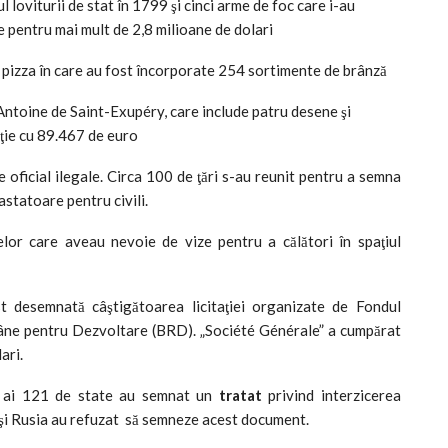
loviturii de stat în 1799 şi cinci arme de foc care i-au
ie pentru mai mult de 2,8 milioane de dolari
o pizza în care au fost încorporate 254 sortimente de brânză
 Antoine de Saint-Exupéry, care include patru desene şi
taţie cu 89.467 de euro
 oficial ilegale. Circa 100 de ţări s-au reunit pentru a semna
statoare pentru civili.
elor care aveau nevoie de vize pentru a călători în spaţiul
 desemnată câştigătoarea licitaţiei organizate de Fondul
mâne pentru Dezvoltare (BRD). „Société Générale” a cumpărat
ari.
i ai 121 de state au semnat un
tratat
privind interzicerea
a şi Rusia au refuzat să semneze acest document.