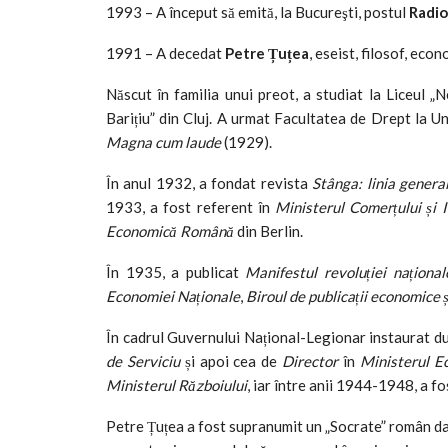
1993 – A început să emită, la Bucureşti, postul
Radio
1991 – A decedat
Petre Țuțea
, eseist, filosof, eco
Născut în familia unui preot, a studiat la Liceul
Barițiu” din Cluj. A urmat Facultatea de Drept la Un
Magna cum laude
(1929).
În anul 1932, a fondat revista
Stânga: linia genera
1933, a fost referent în
Ministerul Comerțului și I
Economică Română
din Berlin.
În 1935, a publicat
Manifestul revoluției național
Economiei Naționale
,
Biroul de publicații economice
În cadrul Guvernului Național-Legionar instaurat du
de Serviciu
și apoi cea de
Director
în
Ministerul E
Ministerul Războiului
, iar între anii 1944-1948, a f
Petre Țuțea a fost supranumit un „Socrate” român dato