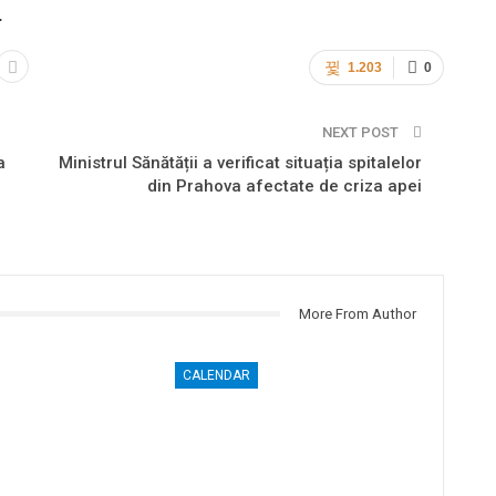
.
1.203
0
NEXT POST
a
Ministrul Sănătății a verificat situația spitalelor
din Prahova afectate de criza apei
More From Author
CALENDAR