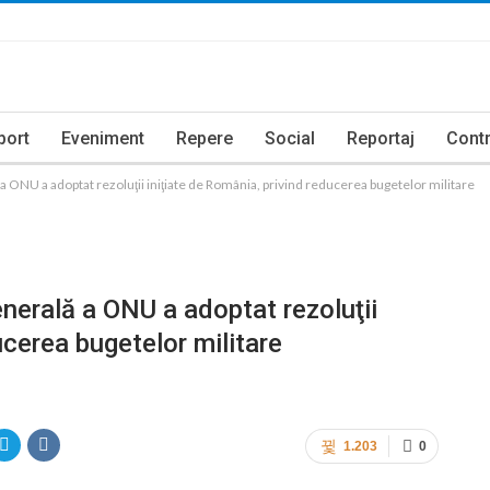
port
Eveniment
Repere
Social
Reportaj
Contr
ONU a adoptat rezoluţii iniţiate de România, privind reducerea bugetelor militare
erală a ONU a adoptat rezoluţii
ucerea bugetelor militare
1.203
0