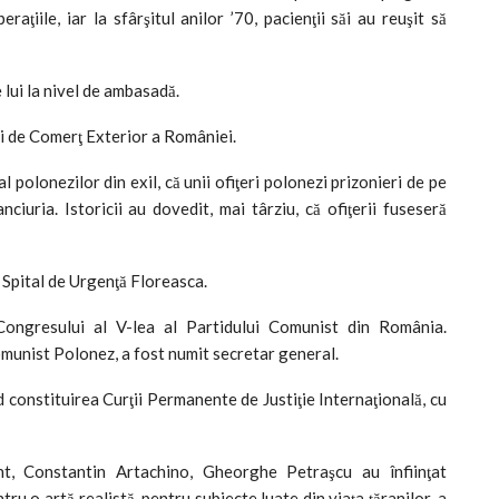
aţiile, iar la sfârşitul anilor ’70, pacienţii săi au reuşit să
e lui la nivel de ambasadă.
i de Comerţ Exterior a României.
l polonezilor din exil, că unii ofiţeri polonezi prizonieri de pe
iuria. Istoricii au dovedit, mai târziu, că ofiţerii fuseseră
l Spital de Urgenţă Floreasca.
ongresului al V-lea al Partidului Comunist din România.
munist Polonez, a fost numit secretar general.
 constituirea Curţii Permanente de Justiţie Internaţională, cu
t, Constantin Artachino, Gheorghe Petraşcu au înfiinţat
tru o artă realistă, pentru subiecte luate din viaţa ţăranilor, a