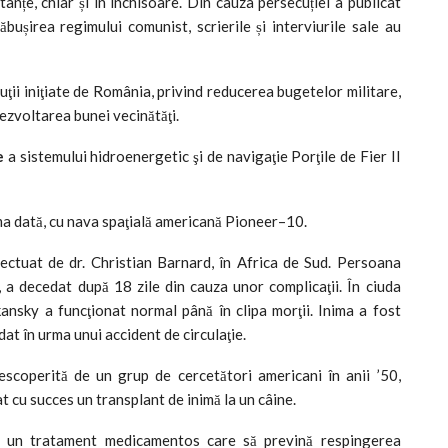
nțe, chiar și în închisoare. Din cauza persecuției a publicat
bușirea regimului comunist, scrierile și interviurile sale au
ii iniţiate de România, privind reducerea bugetelor militare,
ezvoltarea bunei vecinătăţi.
e
a sistemului hidroenergetic şi de navigaţie Porţile de Fier II
ma dată, cu nava spaţială americană Pioneer–10.
fectuat de dr. Christian Barnard, în Africa de Sud. Persoana
 a decedat după 18 zile din cauza unor complicaţii. În ciuda
nsky a funcţionat normal până în clipa morţii. Inima a fost
at în urma unui accident de circulaţie.
escoperită de un grup de cercetători americani în anii ’50,
 cu succes un transplant de inimă la un câine.
 şi un tratament medicamentos care să prevină respingerea