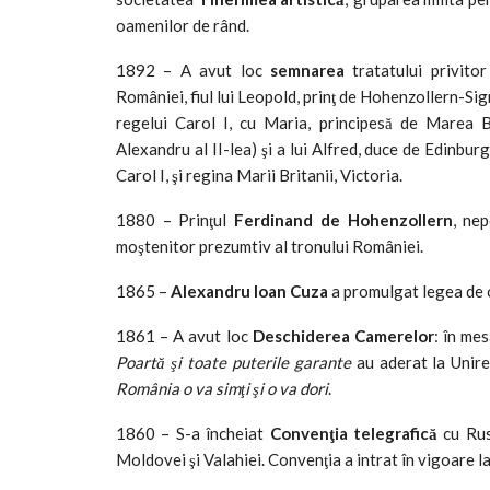
oamenilor de rând.
1892 – A avut loc
semnarea
tratatului privitor
României, fiul lui Leopold, prinţ de Hohenzollern-Sig
regelui Carol I, cu Maria, principesă de Marea Bri
Alexandru al II-lea) şi a lui Alfred, duce de Edinburg
Carol I, şi regina Marii Britanii, Victoria.
1880 – Prinţul
Ferdinand de Hohenzollern
, ne
moştenitor prezumtiv al tronului României.
1865 –
Alexandru Ioan Cuza
a promulgat legea de o
1861 – A avut loc
Deschiderea Camerelor
: în me
Poartă şi toate puterile garante
au aderat la Unire
România o va simţi şi o va dori
.
1860 – S-a încheiat
Convenţia telegrafică
cu Rusi
Moldovei şi Valahiei. Convenţia a intrat în vigoare l