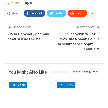
1.735
0
Share
Facebook
Twitter
ReddIt
PREV POST
NEXT POST
Stela Popescu, doamna
22 decembrie 1989,
teatrului de revistă
Revoluţia Română a dus
la schimbarea regimului
comunist
You Might Also Like
More From Author
CALENDAR
CALENDAR