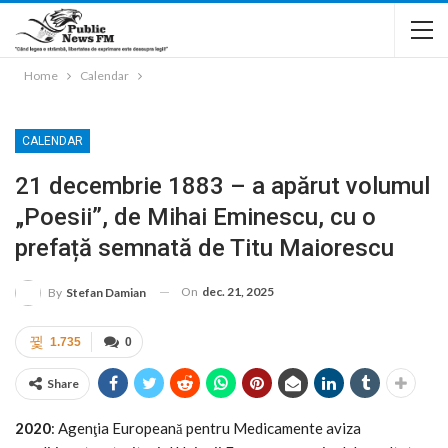
Home
Calendar
CALENDAR
21 decembrie 1883 – a apărut volumul
„Poesii”, de Mihai Eminescu, cu o
prefață semnată de Titu Maiorescu
On
dec. 21, 2025
By
Stefan Damian
1.735
0
Share
2020
: Agenţia Europeană pentru Medicamente aviza