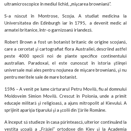
ultramicroscopice în mediul lichid, „mişcarea browniană”.
S-a născut în Montrose, Scoţia. A studiat medicina la
Universitatea din Edinburgh iar în 1795, a devenit medic al
armatei britanice, într-o garnizoană irlandeză.
Robert Brown a fost un botanist britanic de origine scoţiană,
care a cercetat şi cartografiat flora Australiei, descriind astfel
peste 4000 specii noi de plante specifice continentului
australian. Paradoxal, el este cunoscut în istoria ştiinţei
universale mai ales pentru noţiunea de mişcare browniană, şi nu
pentru meritele sale de mare botanist.
1596 – A venit pe lume cărturarul Petru Movilă, fiu al domnului
Moldoveim Simion Movilă. Crescut în Polonia, unde a primit
educaţie militară şi religioasă, a ajuns mitropolit al Kievului. A
sprijinit apariţia tiparului şi a şcolii din Ţările Române.
A început să studieze în casa părintească, ulterior continuând la
vestita şcoală a „Frăţiei” ortodoxe din Kiev şi la Academia