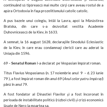
continuând să tipărească mai multe cărţi care aveau rostul de a
apăra Ortodoxia în faţa prozelitismului catolic catolic.
A pus bazele unui colegiu, întâi la Lavra, apoi la Mănăstirea
Bratska, din care s-a dezvoltat vestita Academie
Duhovnicească de la Kiev, în 1633.
A semnat, la 16 august 1628, declaraţiile Sinodului Eclesiastic
de la Kiev, în care erau condamnaţi clericii care au aderat la
Uniaţia din 1596.
69 –
Senatul Roman
l-a declarat pe Vespasian împărat roman.
Titus Flavius Vespasianus (n. 17 noiembrie anul 9 – d. 23 iunie
79 ), a fost împărat roman din anul 69 (
Anul celor patru împărați
)
până în anul 79.
A fost fondator al Dinastiei Flavilor şi a fost încoronat în
perioada de instabilitate politică (război civil) și criză economică
lăsate de Nero la moartea sa.