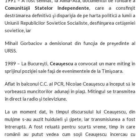
1991 – A fost semnat, la Alma–Ata, documentul de fondare a
Comunităţii Statelor Independente
, care a consfinţit
destrămarea definitivă şi dispariţia de pe harta politică a lumii a
Uniunii Republicilor Sovietice Socialiste, desfiinţarea cetăţeniei
sovietice, iar
Mihail Gorbaciov a demisionat din funcţia de preşedinte al
URSS.
1989 – La Bucureşti,
Ceauşescu
a convocat un mare miting în
sprijinul poziţiei sale faţă de evenimentele de la Timişoara.
Aflat în balconul C.C. al PCR, Nicolae Ceauşescu a început să le
vorbească muncitorilor adunaţi în piaţă. Mitingul se transmitea
în direct la radio şi televiziune.
La un moment dat, în timpul discursului lui Ceauşescu, din
mulţime s-au auzit huiduieli şi ţipete, iar transmisiunea a fost
întreruptă. A fost reluată pentru scurtă vreme, timp în care
românii au putut vedea cum soţii Ceauţescu încercau cu