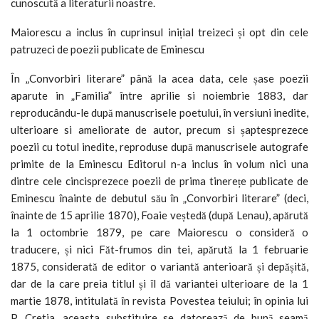
cunoscută a literaturii noastre.
Maiorescu a inclus în cuprinsul inițial treizeci și opt din cele
patruzeci de poezii publicate de Eminescu
În „Convorbiri literare” până la acea data, cele șase poezii
aparute in „Familia” între aprilie si noiembrie 1883, dar
reproducându-le după manuscrisele poetului, în versiuni inedite,
ulterioare si ameliorate de autor, precum si șaptesprezece
poezii cu totul inedite, reproduse după manuscrisele autografe
primite de la Eminescu Editorul n-a inclus în volum nici una
dintre cele cincisprezece poezii de prima tinerețe publicate de
Eminescu înainte de debutul său în „Convorbiri literare” (deci,
înainte de 15 aprilie 1870), Foaie veștedă (după Lenau), apărută
la 1 octombrie 1879, pe care Maiorescu o consideră o
traducere, și nici Făt-frumos din tei, apărută la 1 februarie
1875, considerată de editor o variantă anterioară și depășită,
dar de la care preia titlul și îl dă variantei ulterioare de la 1
martie 1878, intitulată în revista Povestea teiului; în opinia lui
P. Cretia, aceasta substituire se datorează de bună seamă