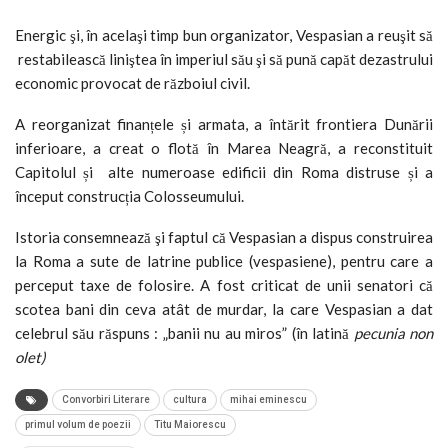
Energic şi, în acelaşi timp bun organizator, Vespasian a reuşit să
restabilească liniştea în imperiul său şi să pună capăt dezastrului
economic provocat de războiul civil.
A reorganizat finanțele și armata, a întărit frontiera Dunării
inferioare, a creat o flotă în Marea Neagră, a reconstituit
Capitolul și alte numeroase edificii din Roma distruse și a
început construcția Colosseumului.
Istoria consemnează şi faptul că Vespasian a dispus construirea
la Roma a sute de latrine publice (vespasiene), pentru care a
perceput taxe de folosire. A fost criticat de unii senatori că
scotea bani din ceva atât de murdar, la care Vespasian a dat
celebrul său răspuns : „banii nu au miros” (în latină
pecunia non
olet)
Convorbiri Literare
cultura
mihai eminescu
primul volum de poezii
Titu Maiorescu