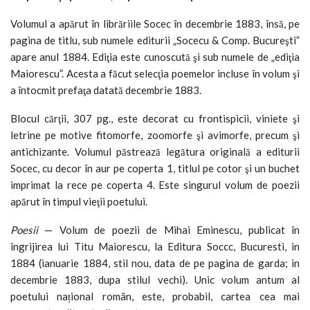
Volumul a apărut în librăriile Socec în decembrie 1883, însă, pe
pagina de titlu, sub numele editurii „Socecu & Comp. ­Bucureşti”
apare anul 1884. Ediţia este cunoscută şi sub numele de „ediţia
Maiorescu”. Acesta a făcut selecţia poemelor incluse în volum şi
a întocmit prefaţa datată decembrie 1883.
Blocul cărţii, 307 pg., este decorat cu frontispicii, viniete şi
letrine pe motive fitomorfe, zoomorfe şi avimorfe, precum şi
antichizante. Volumul păstrează legătura originală a editurii
Socec, cu decor în aur pe coperta 1, titlul pe cotor şi un buchet
imprimat la rece pe coperta 4. Este singurul volum de poezii
apărut în timpul vieţii poetului.
Poesii
— Volum de poezii de Mihai Eminescu, publicat în
îngrijirea lui Titu Maiorescu, la Editura Soccc, Bucuresti, in
1884 (ianuarie 1884, stil nou, data de pe pagina de garda; in
decembrie 1883, dupa stilul vechi). Unic volum antum al
poetului național român, este, probabil, cartea cea mai