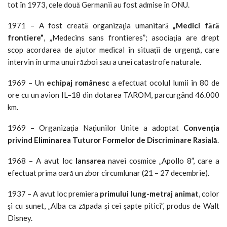
tot în 1973, cele două Germanii au fost admise în ONU.
1971 – A fost creată organizaţia umanitară
„Medici fără
frontiere”
, „Medecins sans frontieres”; asociaţia are drept
scop acordarea de ajutor medical în situaţii de urgenţă, care
intervin în urma unui război sau a unei catastrofe naturale.
1969 – Un
echipaj românesc
a efectuat ocolul lumii în 80 de
ore cu un avion IL–18 din dotarea TAROM, parcurgând 46.000
km.
1969 – Organizaţia Naţiunilor Unite a adoptat
Convenţia
privind Eliminarea Tuturor Formelor de Discriminare Rasială
.
1968 – A avut loc
lansarea
navei cosmice „Apollo 8”, care a
efectuat prima oară un zbor circumlunar (21 – 27 decembrie).
1937 – A avut loc premiera
primului lung-metraj animat
, color
şi cu sunet, „Alba ca zăpada şi cei şapte pitici”, produs de Walt
Disney.