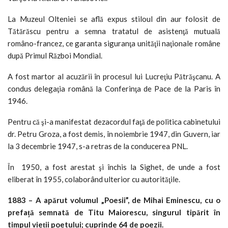
La Muzeul Olteniei se află expus stiloul din aur folosit de
Tătărăscu pentru a semna tratatul de asistenţă mutuală
româno-francez, ce garanta siguranţa unităţii naţionale române
după Primul Război Mondial.
A fost martor al acuzării în procesul lui Lucreţiu Pătrăşcanu. A
condus delegaţia română la Conferinţa de Pace de la Paris în
1946.
Pentru că şi-a manifestat dezacordul faţă de politica cabinetului
dr. Petru Groza, a fost demis, în noiembrie 1947, din Guvern, iar
la 3 decembrie 1947, s-a retras de la conducerea PNL.
În 1950, a fost arestat şi închis la Sighet, de unde a fost
eliberat în 1955, colaborând ulterior cu autorităţile.
1883 – A apărut volumul „Poesii”, de Mihai Eminescu, cu o
prefață semnată de Titu Maiorescu, singurul tipărit în
timpul vieții poetului; cuprinde 64 de poezii.