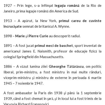
1927 – Prin lege, s–a înfiinţat
legaţia română
de la Rio de
Janeiro, prima legaţie română din America de Sud.
1913 – A apărut, la New York,
primul careu de cuvinte
încrucişate
semnat de britanicul A. Wynne.
1898 –
Marie
şi
Pierre Curie
au descoperit radiul.
1891 – A fost jucat
primul meci de baschet
, sport inventat de
americanul James E. Naismith, profesor de educaţie fizică la
colegiul Springfield din Massachusetts.
1886 – A văzut lumina zilei
Gheorghe Tătărăscu
, om politic
liberal, prim-ministru, a fost ministru în mai multe rânduri,
viceprim-ministru şi ministru de externe în perioada 6 martie
1945 – 7 noiembrie 1947.
A fost ambasador la Paris din 1938 şi până la 1 septembrie
1939, când a fost chemat în ţară, şi în locul lui a fost trimis de la
Varşovia Richard Franasovici.