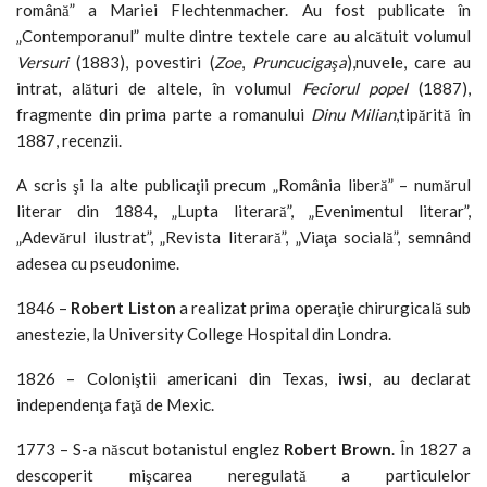
română” a Mariei Flechtenmacher. Au fost publicate în
„Contemporanul” multe dintre textele care au alcătuit volumul
Versuri
(1883), povestiri (
Zoe
,
Pruncucigaşa
),nuvele, care au
intrat, alături de altele, în volumul
Feciorul popel
(1887),
fragmente din prima parte a romanului
Dinu Milian
,tipărită în
1887, recenzii.
A scris şi la alte publicaţii precum „România liberă” – numărul
literar din 1884, „Lupta literară”, „Evenimentul literar”,
„Adevărul ilustrat”, „Revista literară”, „Viaţa socială”, semnând
adesea cu pseudonime.
1846 –
Robert Liston
a realizat prima operaţie chirurgicală sub
anestezie, la University College Hospital din Londra.
1826 – Coloniştii americani din Texas,
iwsi
, au declarat
independenţa faţă de Mexic.
1773 – S-a născut botanistul englez
Robert Brown
. În 1827 a
descoperit mişcarea neregulată a particulelor