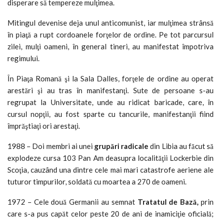
disperare să tempereze mulţimea.
Mitingul devenise deja unul anticomunist, iar mulţimea strânsă
în piaţă a rupt cordoanele forţelor de ordine. Pe tot parcursul
zilei, mulţi oameni, în general tineri, au manifestat împotriva
regimului.
În Piaţa Romană şi la Sala Dalles, forţele de ordine au operat
arestări şi au tras în manifestanţi. Sute de persoane s-au
regrupat la Universitate, unde au ridicat baricade, care, în
cursul nopţii, au fost sparte cu tancurile, manifestanţii fiind
împrăştiaţi ori arestaţi.
1988 – Doi membri ai unei
grupări radicale
din Libia au făcut să
explodeze cursa 103 Pan Am deasupra localităţii Lockerbie din
Scoţia, cauzând una dintre cele mai mari catastrofe aeriene ale
tuturor timpurilor, soldată cu moartea a 270 de oameni.
1972 – Cele două Germanii au semnat
Tratatul de Bază,
prin
care s-a pus capăt celor peste 20 de ani de inamiciţie oficială;