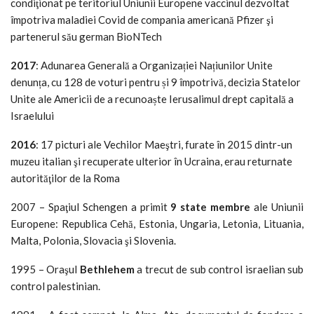
condiţionat pe teritoriul Uniunii Europene vaccinul dezvoltat
împotriva maladiei Covid de compania americană Pfizer şi
partenerul său german BioNTech
2017
: Adunarea Generală a Organizației Națiunilor Unite
denunța, cu 128 de voturi pentru și 9 împotrivă, decizia Statelor
Unite ale Americii de a recunoaște Ierusalimul drept capitală a
Israelului
2016
: 17 picturi ale Vechilor Maeştri, furate în 2015 dintr-un
muzeu italian şi recuperate ulterior în Ucraina, erau returnate
autorităţilor de la Roma
2007 – Spaţiul Schengen a primit
9 state membre
ale Uniunii
Europene: Republica Cehă, Estonia, Ungaria, Letonia, Lituania,
Malta, Polonia, Slovacia şi Slovenia.
1995 – Oraşul
Bethlehem
a trecut de sub control israelian sub
control palestinian.