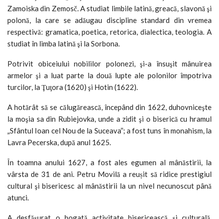
Zamoiska din Zemosč. A studiat limbile latină, greacă, slavonă şi
polonă, la care se adăugau discipline standard din vremea
respectivă: gramatica, poetica, retorica, dialectica, teologia. A
studiat în limba latină şi la Sorbona.
Potrivit obiceiului nobililor polonezi, şi-a însuşit mânuirea
armelor şi a luat parte la două lupte ale polonilor împotriva
turcilor, la Ţuţora (1620) şi Hotin (1622).
A hotărât să se călugărească, începând din 1622, duhovniceşte
la moşia sa din Rubiejovka, unde a zidit şi o biserică cu hramul
„Sfântul Ioan cel Nou de la Suceava”; a fost tuns în monahism, la
Lavra Pecerska, după anul 1625.
În toamna anului 1627, a fost ales egumen al mânăstirii, la
vârsta de 31 de ani. Petru Movilă a reușit să ridice prestigiul
cultural şi bisericesc al mânăstirii la un nivel necunoscut până
atunci.
A desfăşurat o bogată activitate bisericească şi culturală,