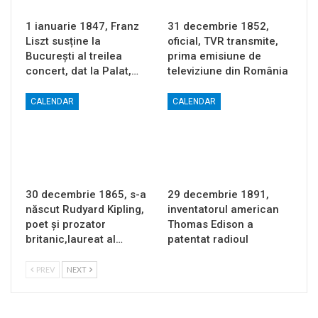
1 ianuarie 1847, Franz
31 decembrie 1852,
Liszt susține la
oficial, TVR transmite,
București al treilea
prima emisiune de
concert, dat la Palat,…
televiziune din România
CALENDAR
CALENDAR
30 decembrie 1865, s-a
29 decembrie 1891,
născut Rudyard Kipling,
inventatorul american
poet și prozator
Thomas Edison a
britanic,laureat al…
patentat radioul
PREV
NEXT