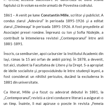
faptului că în volum ea este urmată de Povestea codrului.
1861 – A venit pe lume
Constantin Mille
, scriitor şi publicist. A
condus ziarul „Adevărul” în perioada 1895-1926 şi a editat
ziarul „Dimineaţa” în perioada 1895-1926. A fost preşedinte al
Asociaţiei presei române. Împreună cu Ion şi Sofia Nădejde, a
contribuit la întemeierea revistei „Contemporanul” între anii
1881-1891.
Înscris, ca semibursier, apoi ca bursier la Institutul Academic din
Iaşi, rămas la 15 ani orfan de ambii părinţi. În 1878, a devenit,
tot aici, student la Facultatea de Litere şi la Drept. S-a apropiat
de ideile socialiste şi, propovăduindu-le între studenţii ieşeni, a
fost considerat un nihilist periculos, ducând la excluderea în
1881 din universitate.
Ca literat, Mille şi-a făcut cu adevărat debutul în 1881, la
„Contemporanul”, revistă a cărei conducere literară a asigurat-o
un timp. Înainte, îi mai apăruse o poezie în revista „Femeia