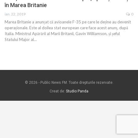
în Marea Britanie
ian. 22, 2019
0
Marea Britanie a anunțat că avioanele F-35 pe care le deține au devenit
operaționale. Este al doilea stat european care face acest anunț, după
Italia. Ministrul Apărării al Marii Britanii, Gavin Williamson, și șeful
Statului Major al…
© 2026 - Public News FM. Toate drepturile rezervate.
Creat de:
Studio Panda