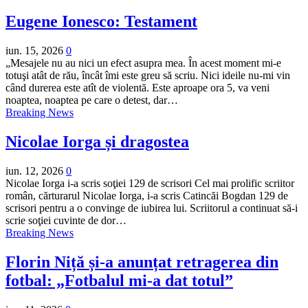
Eugene Ionesco: Testament
iun. 15, 2026
0
„Mesajele nu au nici un efect asupra mea. În acest moment mi-e
totuşi atât de rău, încât îmi este greu să scriu. Nici ideile nu-mi vin
când durerea este atît de violentă. Este aproape ora 5, va veni
noaptea, noaptea pe care o detest, dar…
Breaking News
Nicolae Iorga și dragostea
iun. 12, 2026
0
Nicolae Iorga i-a scris soţiei 129 de scrisori Cel mai prolific scriitor
român, cărturarul Nicolae Iorga, i-a scris Catincăi Bogdan 129 de
scrisori pentru a o convinge de iubirea lui. Scriitorul a continuat să-i
scrie soţiei cuvinte de dor…
Breaking News
Florin Niță și-a anunțat retragerea din
fotbal: „Fotbalul mi-a dat totul”