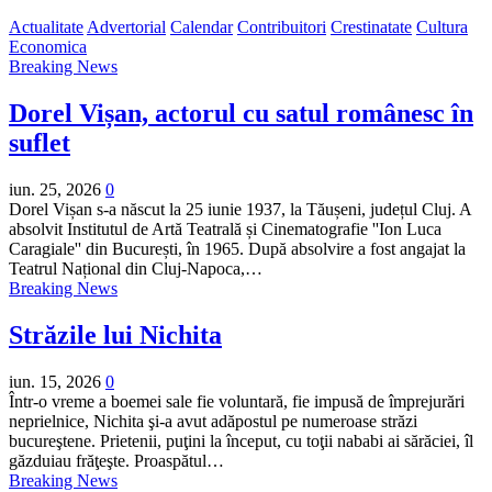
Actualitate
Advertorial
Calendar
Contribuitori
Crestinatate
Cultura
Economica
Breaking News
Dorel Vișan, actorul cu satul românesc în
suflet
iun. 25, 2026
0
Dorel Vișan s-a născut la 25 iunie 1937, la Tăușeni, județul Cluj. A
absolvit Institutul de Artă Teatrală și Cinematografie ''Ion Luca
Caragiale'' din București, în 1965. După absolvire a fost angajat la
Teatrul Național din Cluj-Napoca,…
Breaking News
Străzile lui Nichita
iun. 15, 2026
0
Într-o vreme a boemei sale fie voluntară, fie impusă de împrejurări
neprielnice, Nichita şi-a avut adăpostul pe numeroase străzi
bucureştene. Prietenii, puţini la început, cu toţii nababi ai sărăciei, îl
găzduiau frăţeşte. Proaspătul…
Breaking News