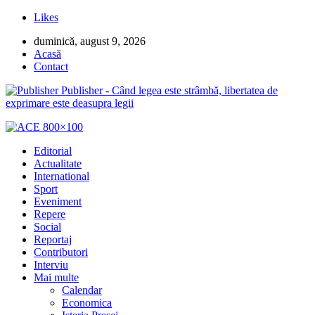
Likes
duminică, august 9, 2026
Acasă
Contact
Publisher - Când legea este strâmbă, libertatea de
exprimare este deasupra legii
Editorial
Actualitate
International
Sport
Eveniment
Repere
Social
Reportaj
Contributori
Interviu
Mai multe
Calendar
Economica