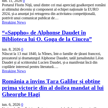
iun. 11, 2026
0
Portarul Florin Niță, unul dintre cei mai apreciați goalkeeperi români
ai ultimului deceniu și component al echipei naționale la EURO
2024, și-a anunțat joi retragerea din activitatea competițională,
potrivit unui comunicat publicat de…
Breaking News
“«Sappho» de Alphonse Daudet în
Biblioteca lui O. Goga de la Ciucea”
iun. 8, 2026
0
Născut la 13 mai 1840, la Nîmes, într-o familie de țărani francezi,
prozatorul și dramaturgul Alphonse Daudet, tatăl jurnalistului Léon
Daudet și al scriitorului Lucien Daudet, și-a manifestat încă din
copilărie interesul pentru literatură.…
Breaking News
România a învins Țara Galilor și obține
prima victorie din al doilea mandat al lui
Gheorghe Hagi
iun. 6, 2026
0