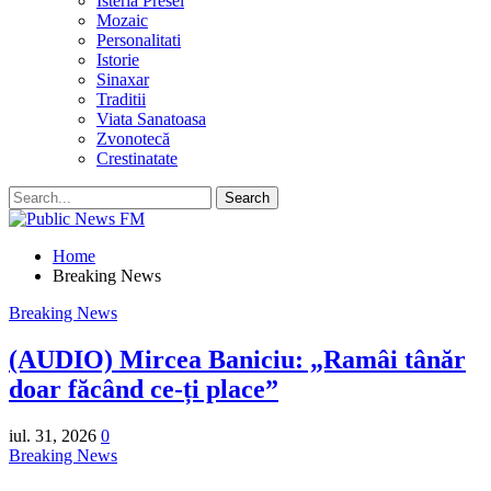
Isteria Presei
Mozaic
Personalitati
Istorie
Sinaxar
Traditii
Viata Sanatoasa
Zvonotecă
Crestinatate
Home
Breaking News
Breaking News
(AUDIO) Mircea Baniciu: „Ramâi tânăr
doar făcând ce-ți place”
iul. 31, 2026
0
Breaking News