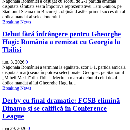
Naționala României a câștigat cu scorul de 2-1 partida amicală
disputată sâmbătă seara împotriva reprezentativei Țării Galilor, pe
Stadionul Steaua din București, obținând astfel primul succes din al
doilea mandat al selecționerului…
Breaking News
Debut fără înfrângere pentru Gheorghe
Hagi: România a remizat cu Georgia la
Tbilisi
iun. 3, 2026
0
Naționala României a terminat la egalitate, scor 1-1, partida amicală
disputată marți seara împotriva selecționatei Georgiei, pe Stadionul
„Miheil Meshi” din Tbilisi. Meciul a marcat debutul celui de-al
doilea mandat al lui Gheorghe Hagi la…
Breaking News
Derby cu final dramatic: FCSB elimină
Dinamo și se califică în Conference
League
mai 29, 2026
0