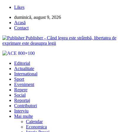
Likes
duminică, august 9, 2026
Acasă
Contact
Publisher - Când legea este strâmbă, libertatea de
exprimare este deasupra legii
Editorial
Actualitate
International
Sport
Eveniment
Repere
Social
Reportaj
Contributori
Interviu
Mai multe
Calendar
Economica