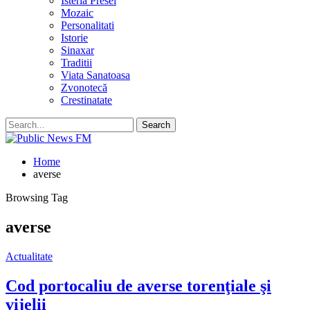
Isteria Presei
Mozaic
Personalitati
Istorie
Sinaxar
Traditii
Viata Sanatoasa
Zvonotecă
Crestinatate
Home
averse
Browsing Tag
averse
Actualitate
Cod portocaliu de averse torenţiale şi
vijelii