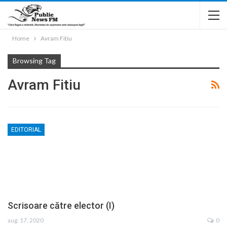
Home
Avram Fitiu
Browsing Tag
Avram Fitiu
EDITORIAL
Scrisoare către elector (I)
aug. 17, 2020
0