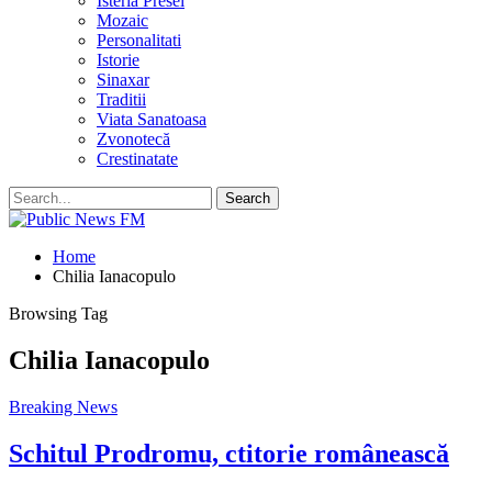
Isteria Presei
Mozaic
Personalitati
Istorie
Sinaxar
Traditii
Viata Sanatoasa
Zvonotecă
Crestinatate
Home
Chilia Ianacopulo
Browsing Tag
Chilia Ianacopulo
Breaking News
Schitul Prodromu, ctitorie românească