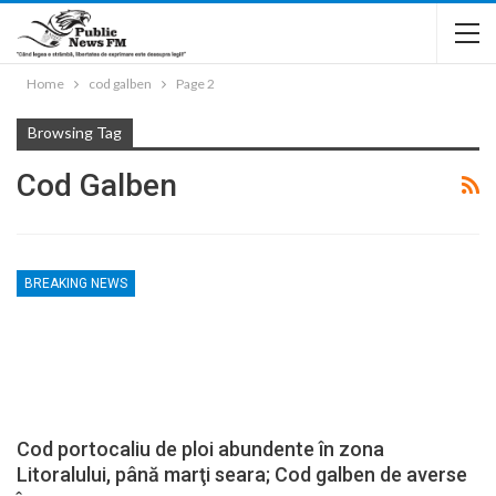
Home
cod galben
Page 2
Browsing Tag
Cod Galben
BREAKING NEWS
Cod portocaliu de ploi abundente în zona
Litoralului, până marţi seara; Cod galben de averse