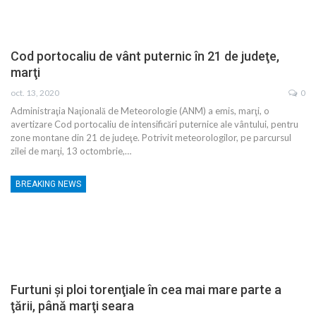
Cod portocaliu de vânt puternic în 21 de judeţe,
marţi
oct. 13, 2020
0
Administraţia Naţională de Meteorologie (ANM) a emis, marţi, o
avertizare Cod portocaliu de intensificări puternice ale vântului, pentru
zone montane din 21 de judeţe. Potrivit meteorologilor, pe parcursul
zilei de marţi, 13 octombrie,…
BREAKING NEWS
Furtuni şi ploi torenţiale în cea mai mare parte a
ţării, până marţi seara