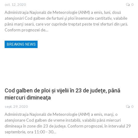
oct. 12, 2020
0
Administraţia Naţională de Meteorologie (ANM) a emis, luni, două
atenţionări Cod galben de furtuni şi ploi însemnate cantitativ, valabile
până marţi seară, care vor cuprinde treptat peste trei sferturi din ţară.
Conform prognozei de…
BREAKING NEWS
Cod galben de ploi şi vijelii în 23 de judeţe, până
miercuri dimineaţa
sept. 29, 2020
0
Administraţia Naţională de Meteorologie (ANM) a emis, marţi, o
atenţionare Cod galben de vreme instabilă, valabilă până miercuri
dimineaţa în zone din 23 de judeţe. Conform prognozei, în intervalul 29
septembrie, ora 11:00 - 30…