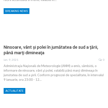
BREAKING NEWS
Ninsoare, vânt şi polei în jumătatea de sud a ţării,
până marţi dimineaţa
ian. 9, 2021
0
Administraţia Naţională de Meteorologie (ANM) a emis, sâmbătă, o
informare de ninsoare, vânt şi polei, valabilă până marţi dimineaţa în
jumătatea de sud a ţării. Conform prognozei de specialitate, în intervalul
9 ianuarie, ora 23:00 - 12…
ACTUALITATE