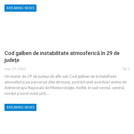
BREAKING NEWS
Cod galben de instabilitate atmosferică în 29 de
judeţe
aug. 25, 2020
0
Un număr de 29 de judeţe de află sub Cod galben de instabilitate
atmosferică pe parcursul zilei de marţi, potrivit unei avertizări emise de
Adminstraţia Naţională de Meteorologie. Astfel, în sud-vestul, centrul,
nordul şi nord-estul ţării,…
BREAKING NEWS