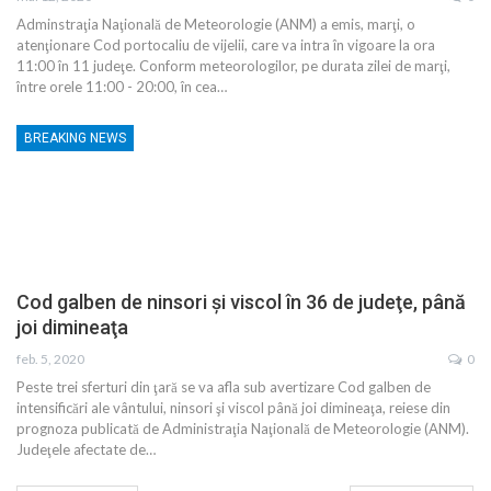
Adminstraţia Naţională de Meteorologie (ANM) a emis, marţi, o
atenţionare Cod portocaliu de vijelii, care va intra în vigoare la ora
11:00 în 11 judeţe. Conform meteorologilor, pe durata zilei de marţi,
între orele 11:00 - 20:00, în cea…
BREAKING NEWS
Cod galben de ninsori şi viscol în 36 de judeţe, până
joi dimineaţa
feb. 5, 2020
0
Peste trei sferturi din ţară se va afla sub avertizare Cod galben de
intensificări ale vântului, ninsori şi viscol până joi dimineaţa, reiese din
prognoza publicată de Administraţia Naţională de Meteorologie (ANM).
Judeţele afectate de…