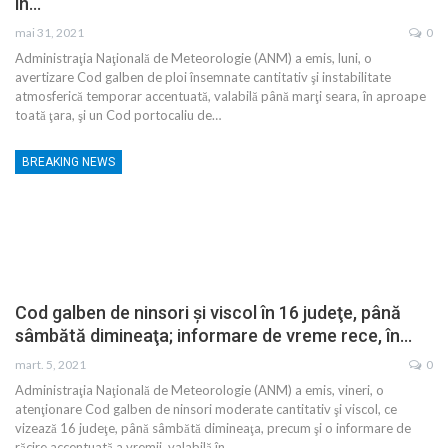
în…
mai 31, 2021
0
Administraţia Naţională de Meteorologie (ANM) a emis, luni, o
avertizare Cod galben de ploi însemnate cantitativ şi instabilitate
atmosferică temporar accentuată, valabilă până marţi seara, în aproape
toată ţara, şi un Cod portocaliu de…
BREAKING NEWS
Cod galben de ninsori şi viscol în 16 judeţe, până
sâmbătă dimineaţa; informare de vreme rece, în…
mart. 5, 2021
0
Administraţia Naţională de Meteorologie (ANM) a emis, vineri, o
atenţionare Cod galben de ninsori moderate cantitativ şi viscol, ce
vizează 16 judeţe, până sâmbătă dimineaţa, precum şi o informare de
răcire accentuată a vremii, valabilă în…