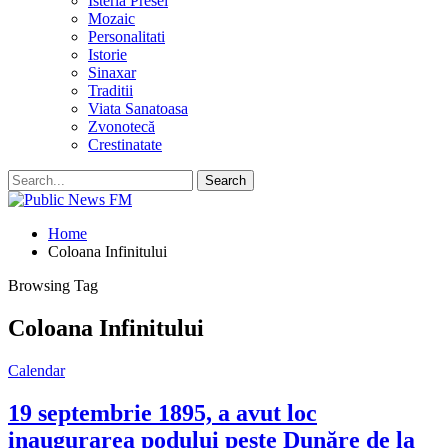
Isteria Presei
Mozaic
Personalitati
Istorie
Sinaxar
Traditii
Viata Sanatoasa
Zvonotecă
Crestinatate
Home
Coloana Infinitului
Browsing Tag
Coloana Infinitului
Calendar
19 septembrie 1895, a avut loc
inaugurarea podului peste Dunăre de la