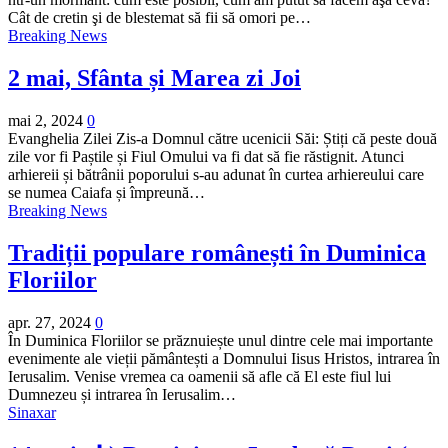
Cât de cretin şi de blestemat să fii să omori pe…
Breaking News
2 mai, Sfânta și Marea zi Joi
mai 2, 2024
0
Evanghelia Zilei Zis-a Domnul către ucenicii Săi: Știți că peste două
zile vor fi Paștile și Fiul Omului va fi dat să fie răstignit. Atunci
arhiereii și bătrânii poporului s-au adunat în curtea arhiereului care
se numea Caiafa și împreună…
Breaking News
Tradiții populare românești în Duminica
Floriilor
apr. 27, 2024
0
În Duminica Floriilor se prăznuiește unul dintre cele mai importante
evenimente ale vieții pământești a Domnului Iisus Hristos, intrarea în
Ierusalim. Venise vremea ca oamenii să afle că El este fiul lui
Dumnezeu și intrarea în Ierusalim…
Sinaxar