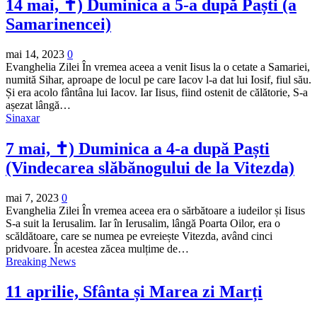
14 mai, ✝) Duminica a 5-a după Paști (a
Samarinencei)
mai 14, 2023
0
Evanghelia Zilei În vremea aceea a venit Iisus la o cetate a Samariei,
numită Sihar, aproape de locul pe care Iacov l-a dat lui Iosif, fiul său.
Și era acolo fântâna lui Iacov. Iar Iisus, fiind ostenit de călătorie, S-a
așezat lângă…
Sinaxar
7 mai, ✝) Duminica a 4-a după Paști
(Vindecarea slăbănogului de la Vitezda)
mai 7, 2023
0
Evanghelia Zilei În vremea aceea era o sărbătoare a iudeilor și Iisus
S-a suit la Ierusalim. Iar în Ierusalim, lângă Poarta Oilor, era o
scăldătoare, care se numea pe evreiește Vitezda, având cinci
pridvoare. În acestea zăcea mulțime de…
Breaking News
11 aprilie, Sfânta și Marea zi Marți