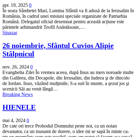
apr. 19, 2025
0
În seara Sâmbetei Mari, Lumina Sfântă va fi adusă de la Ierusalim în
România, în cadrul unei misiuni speciale organizate de Patriarhia
Română. Delegatul oficial desemnat pentru această acțiune este
părintele arhimandrit Teofil Anăstăsoaie,…
Sinaxar
26 noiembrie, Sfântul Cuvios Alipie
Stâlpnicul
nov. 26, 2024
0
Evanghelia Zilei În vremea aceea, după Iisus au mers noroade multe
din Galileea, din Decapole, din Ierusalim, din Iudeea şi de dincolo
de Iordan. Iisus, văzând mulţimile, S-a suit în munte, a şezut jos şi
ucenicii Săi au venit lângă…
Breaking News
HIENELE
mai 4, 2024
0
De cate ori trece Prohodul Domnului peste noi, ca un noian
devastator, ca un tsunami de durere, o idee mi se sapă în minte ca-
ntr-un mormânt: cum este posibil, cum am putut să facem aşa ceva?