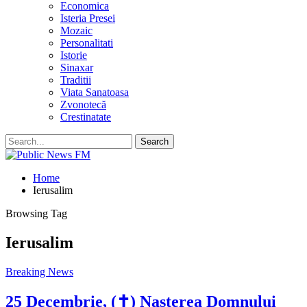
Economica
Isteria Presei
Mozaic
Personalitati
Istorie
Sinaxar
Traditii
Viata Sanatoasa
Zvonotecă
Crestinatate
Home
Ierusalim
Browsing Tag
Ierusalim
Breaking News
25 Decembrie, (✝) Nașterea Domnului