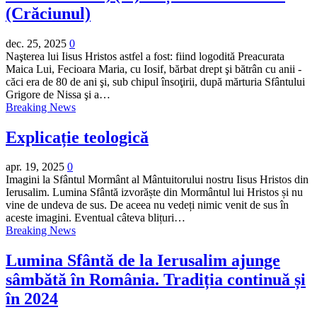
(Crăciunul)
dec. 25, 2025
0
Naşterea lui Iisus Hristos astfel a fost: fiind logodită Preacurata
Maica Lui, Fecioara Maria, cu Iosif, bărbat drept şi bătrân cu anii -
căci era de 80 de ani şi, sub chipul însoţirii, după mărturia Sfântului
Grigore de Nissa şi a…
Breaking News
Explicație teologică
apr. 19, 2025
0
Imagini la Sfântul Mormânt al Mântuitorului nostru Iisus Hristos din
Ierusalim. Lumina Sfântă izvorăște din Mormântul lui Hristos și nu
vine de undeva de sus. De aceea nu vedeți nimic venit de sus în
aceste imagini. Eventual câteva blițuri…
Breaking News
Lumina Sfântă de la Ierusalim ajunge
sâmbătă în România. Tradiția continuă și
în 2024