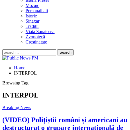
Isteria Presei
Mozaic
Personalitati
Istorie
Sinaxar
Traditii
Viata Sanatoasa
Zvonotecă
Crestinatate
Home
INTERPOL
Browsing Tag
INTERPOL
Breaking News
(VIDEO) Polițiștii români și americani au
destructurat o grupare internațională de