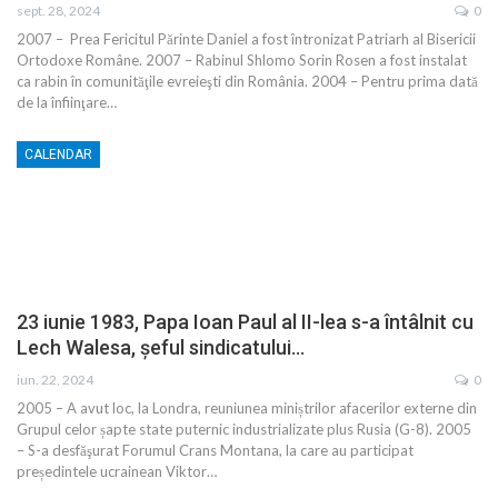
sept. 28, 2024
0
2007 – Prea Fericitul Părinte Daniel a fost întronizat Patriarh al Bisericii
Ortodoxe Române. 2007 – Rabinul Shlomo Sorin Rosen a fost instalat
ca rabin în comunităţile evreieşti din România. 2004 – Pentru prima dată
de la înfiinţare…
CALENDAR
23 iunie 1983, Papa Ioan Paul al II-lea s-a întâlnit cu
Lech Walesa, şeful sindicatului…
iun. 22, 2024
0
2005 – A avut loc, la Londra, reuniunea miniștrilor afacerilor externe din
Grupul celor șapte state puternic industrializate plus Rusia (G-8). 2005
– S-a desfăşurat Forumul Crans Montana, la care au participat
președintele ucrainean Viktor…