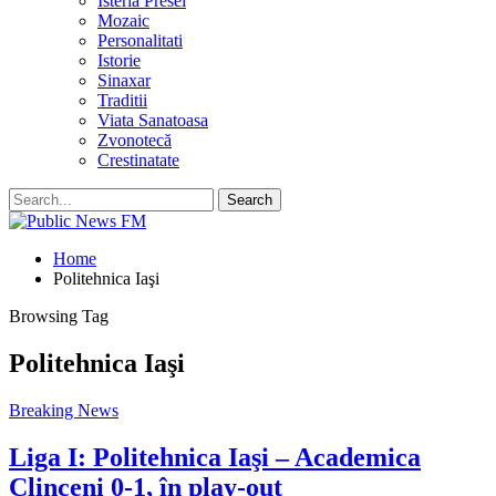
Isteria Presei
Mozaic
Personalitati
Istorie
Sinaxar
Traditii
Viata Sanatoasa
Zvonotecă
Crestinatate
Home
Politehnica Iaşi
Browsing Tag
Politehnica Iaşi
Breaking News
Liga I: Politehnica Iaşi – Academica
Clinceni 0-1, în play-out