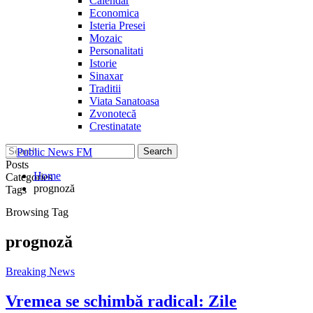
Calendar
Economica
Isteria Presei
Mozaic
Personalitati
Istorie
Sinaxar
Traditii
Viata Sanatoasa
Zvonotecă
Crestinatate
Posts
Home
Categories
prognoză
Tags
Browsing Tag
prognoză
Breaking News
Vremea se schimbă radical: Zile