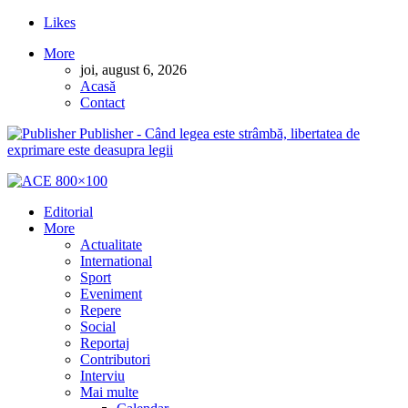
Likes
More
joi, august 6, 2026
Acasă
Contact
Publisher - Când legea este strâmbă, libertatea de
exprimare este deasupra legii
Editorial
More
Actualitate
International
Sport
Eveniment
Repere
Social
Reportaj
Contributori
Interviu
Mai multe