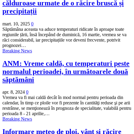
călduroase urmate de o răcire bruscă și
precipitații
mart. 10, 2025
0
Săptămâna aceasta va aduce temperaturi ridicate în aproape toate
regiunile țării, însă începând de duminică, 16 martie, vremea se va
răci considerabil, iar precipitațiile vor deveni frecvente, potrivit
prognozei…
Breaking News
ANM: Vreme caldă, cu temperaturi peste
normalul perioadei, în următoarele două
săptămâni
apr. 8, 2024
0
Vremea va fi mai caldă decât în mod normal pentru perioada din
calendar, în timp ce ploile vor fi prezente în cantităţi reduse şi pe arii
restrânse, se menţionează în prognoza de specialitate, valabilă pentru
perioada 8 - 21 aprilie,…
Breaking News
Informare meteo de ploi, vânt şi răcire