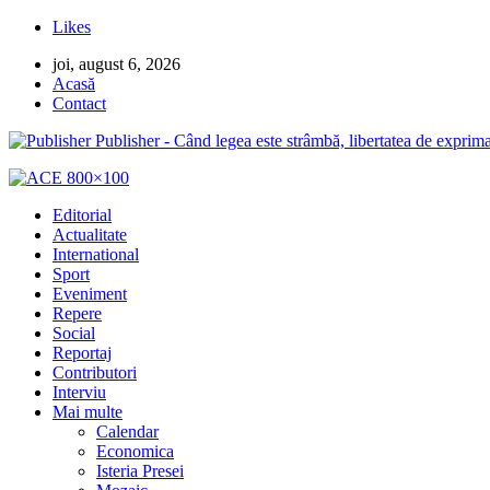
Likes
joi, august 6, 2026
Acasă
Contact
Publisher - Când legea este strâmbă, libertatea de exprima
Editorial
Actualitate
International
Sport
Eveniment
Repere
Social
Reportaj
Contributori
Interviu
Mai multe
Calendar
Economica
Isteria Presei