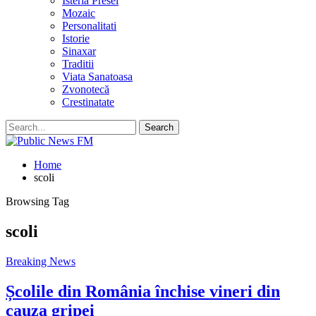
Isteria Presei
Mozaic
Personalitati
Istorie
Sinaxar
Traditii
Viata Sanatoasa
Zvonotecă
Crestinatate
Home
scoli
Browsing Tag
scoli
Breaking News
Școlile din România închise vineri din
cauza gripei