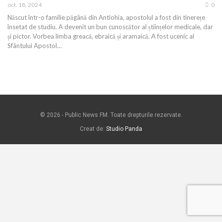
oct. 18, 2024
0
Născut într-o familie păgână din Antiohia, apostolul a fost din tinerețe
însetat de studiu. A devenit un bun cunoscător al științelor medicale, dar
și pictor. Vorbea limba greacă, ebraică și aramaică. A fost ucenic al
Sfântului Apostol…
© 2026 - Public News FM. Toate drepturile rezervate.
Creat de:
Studio Panda