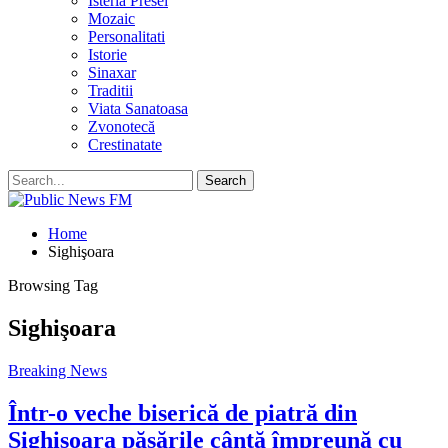
Isteria Presei
Mozaic
Personalitati
Istorie
Sinaxar
Traditii
Viata Sanatoasa
Zvonotecă
Crestinatate
Home
Sighişoara
Browsing Tag
Sighişoara
Breaking News
Într-o veche biserică de piatră din
Sighişoara păsările cântă împreună cu