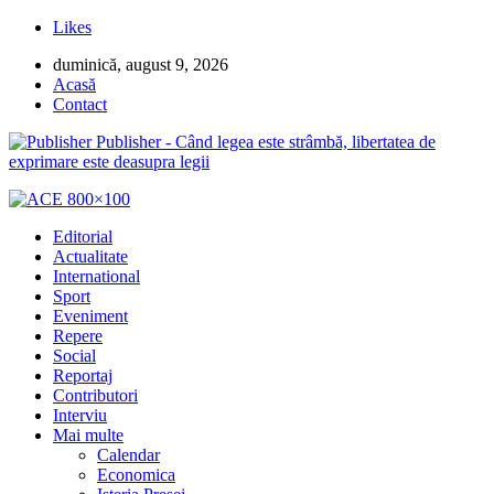
Likes
duminică, august 9, 2026
Acasă
Contact
Publisher - Când legea este strâmbă, libertatea de
exprimare este deasupra legii
Editorial
Actualitate
International
Sport
Eveniment
Repere
Social
Reportaj
Contributori
Interviu
Mai multe
Calendar
Economica