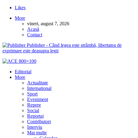
Likes
More
vineri, august 7, 2026
Acasă
Contact
Publisher - Când legea este strâmbă, libertatea de
exprimare este deasupra legii
Editorial
More
Actualitate
International
Sport
Eveniment
Repere
Social
Reportaj
Contributori
Interviu
Mai multe